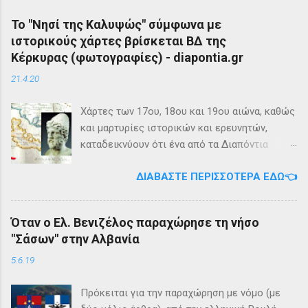
Το "Νησί της Καλυψώς" σύμφωνα με
ιστορικούς χάρτες βρίσκεται ΒΔ της
Κέρκυρας (φωτογραφίες) - diapontia.gr
21.4.20
Χάρτες των 17ου, 18ου και 19ου αιώνα, καθώς
και μαρτυρίες ιστορικών και ερευνητών,
καταδεικνύουν ότι ένα από τα Διαπόντια
Νησιά, βορειοδυτικά της Κέρκυρας, ήταν
ΔΙΑΒΆΣΤΕ ΠΕΡΙΣΣΌΤΕΡΑ ΕΔΏ👈
γνωστό με την ονομασία Ωγυγία ή «Νησί της
Καλυψώς». Από diapontia.gr Το γεγονός αυτό
έρχεται να επιβεβαιώσει τη μυθολογία και
Όταν ο Ελ. Βενιζέλος παραχώρησε τη νήσο
τη τοπική μυθιστορία των Διαποντίων Νήσων
"Σάσων" στην Αλβανία
που αναφέρει ότι κατά την αρχαιότητα οι
Οθωνοί ήταν το νησί της νύμφης Καλυψούς ,
5.6.19
κόρης του Άτλαντα η οποία ζούσε σε μία
μεγάλη σπηλιά. Σπηλιά Καλυψώς - Οθωνοί Η
Πρόκειται για την παραχώρηση με νόμο (με