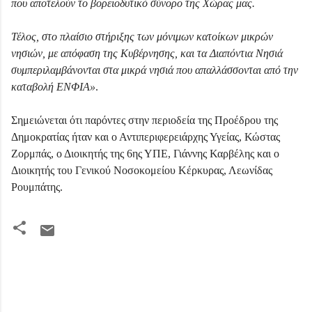
που αποτελούν το βορειοδυτικό σύνορο της Χώρας μας.
Τέλος, στο πλαίσιο στήριξης των μόνιμων κατοίκων μικρών
νησιών, με απόφαση της Κυβέρνησης, και τα Διαπόντια Νησιά
συμπεριλαμβάνονται στα μικρά νησιά που απαλλάσσονται από την
καταβολή ΕΝΦΙΑ»
.
Σημειώνεται ότι παρόντες στην περιοδεία της Προέδρου της
Δημοκρατίας ήταν και ο Αντιπεριφερειάρχης Υγείας, Κώστας
Ζορμπάς, ο Διοικητής της 6ης ΥΠΕ, Γιάννης Καρβέλης και ο
Διοικητής του Γενικού Νοσοκομείου Κέρκυρας, Λεωνίδας
Ρουμπάτης.
Σ
χ
ό