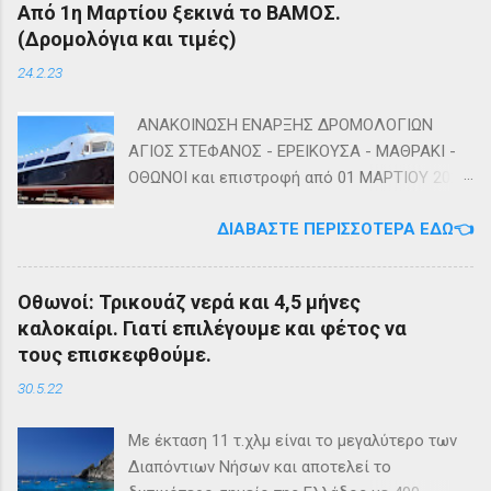
Από 1η Μαρτίου ξεκινά το ΒΑΜΟΣ.
(Δρομολόγια και τιμές)
24.2.23
ΑΝΑΚΟΙΝΩΣΗ ΕΝΑΡΞΗΣ ΔΡΟΜΟΛΟΓΙΩΝ
ΑΓΙΟΣ ΣΤΕΦΑΝΟΣ - ΕΡΕΙΚΟΥΣΑ - ΜΑΘΡΑΚΙ -
ΟΘΩΝΟΙ και επιστροφή από 01 ΜΑΡΤΙΟΥ 2023
diapontia.gr Σας ενημερώνουμε ότι το πλοίο
ΔΙΑΒΆΣΤΕ ΠΕΡΙΣΣΌΤΕΡΑ ΕΔΏ👈
της εταιρίας μας, ΕΓ-ΔΡ ΒΑΜΟΣ, αναμένεται
να ξεκινήσει δρομολόγια στην γραμμή: ΑΓΙΟΣ
ΣΤΕΦΑΝΟΣ - ΕΡΕΙΚΟΥΣΑ - ΜΑΘΡΑΚΙ - ΟΘΩΝΟΙ
Οθωνοί: Τρικουάζ νερά και 4,5 μήνες
και επιστροφή με 3 δρομολόγια την εβδομάδα
καλοκαίρι. Γιατί επιλέγουμε και φέτος να
από 01/03/2023 Πηγή: chania-lines.com
τους επισκεφθούμε.
30.5.22
Με έκταση 11 τ.χλμ είναι το μεγαλύτερο των
Διαπόντιων Νήσων και αποτελεί το