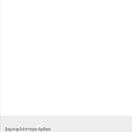
λ
ι
α
Δημοφιλέστερα άρθρα