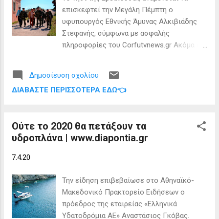
Όμηρος , ονόμαζε το νησί Ὠγυγία , στο
επισκεφτεί την Μεγάλη Πέμπτη ο
οποίο υπήρχε έντονη ευωδία από
υφυπουργός Εθνικής Άμυνας Αλκιβιάδης
κυπαρίσσι. Φεύγωντας ο Οδυσέας πάνω σε
Στεφανής, σύμφωνα με ασφαλής
μία σχεδία, ναυάγησε και αφού πάλεψε με
πληροφορίες του Corfutvnews.gr Ακόμα η
τα κύματα, βρέθηκε στην Σχερία, το νησί
είδηση δεν έχει επιβεβαιωθεί από το
των Φαιάκων σημερινή Κέρκυρα . Ένα
γραφείο τύπου του αρμόδιου Υπουργείου
στοιχείο που δικαιώνει τον μύθο...
Δημοσίευση σχολίου
και αναμένεται εντός των επόμενων
ΔΙΑΒΆΣΤΕ ΠΕΡΙΣΣΌΤΕΡΑ ΕΔΏ👈
ημερών να γίνει και επίσημα γνωστή.
Ούτε το 2020 θα πετάξουν τα
υδροπλάνα | www.diapontia.gr
7.4.20
Την είδηση επιβεβαίωσε στο Αθηναϊκό-
Μακεδονικό Πρακτορείο Ειδήσεων ο
πρόεδρος της εταιρείας «Ελληνικά
Υδατοδρόμια ΑΕ» Αναστάσιος Γκόβας.