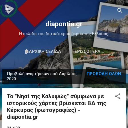
Μετάβαση στο κύριο περιεχόμενο
diapontia.gr
Η σελίδα του δυτικότερου άκρου της Ελλάδας.
🏠ΑΡΧΙΚΉ ΣΕΛΊΔΑ
ΠΕΡΙΣΣΌΤΕΡΑ…
Προβολή αναρτήσεων από Απρίλιος,
ΠΡΟΒΟΛΉ ΌΛΩΝ
Α
2020
ν
α
Το "Νησί της Καλυψώς" σύμφωνα με
ρ
ιστορικούς χάρτες βρίσκεται ΒΔ της
τ
Κέρκυρας (φωτογραφίες) -
ή
diapontia.gr
σ