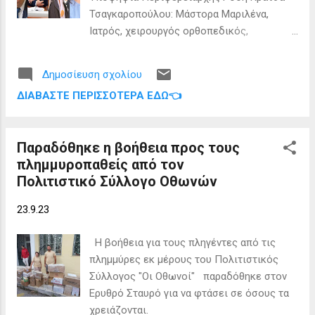
υπηρεσία, ο Τζέιμς Κατέχης ήταν μηχανικός
Τσαγκαροπούλου: Μάστορα Μαριλένα,
στην Thiokol Chemical Corporation, όπου
Ιατρός, χειρουργός ορθοπεδικός,
συμμετείχε στον σχεδιασμό και τη
συνιδιοκτήτρια της κλινικής «Μάστορα».
διαχείριση προγράμματος τριών
2)ΑΝΑΣΑ για τα Ιόνια Νησιά Υποψήφιος
κατευθυνόμενων πυραύλων αέρος-αέρος,
Δημοσίευση σχολίου
Περιφερειάρχης Θεόδωρος Γαλιατσάτος:
κινητήρων πυραύλων SAFEDUARD και
ΔΙΑΒΆΣΤΕ ΠΕΡΙΣΣΌΤΕΡΑ ΕΔΏ👈
Μάνεσης Κυριάκος, δημοσιογράφος
κινητήρων διαστημικής εφαρμογής για τον
3)Λαϊκή Συσπείρωση (ΛΑΣΥ) Ιονίων Νήσων
πύραυλο SATURN. Από το 1964 έως το
Υποψήφια Περιφερειάρχης Αλεξάνδρα
1971, ο Κατέχης εργάστηκε στη
Παραδόθηκε η βοήθεια προς τους
Μπαλού: Ουδείς/Ουδεμία 4)Ιόνια Εποχή
Στρατιωτική Διοίκηση ...
πλημμυροπαθείς από τον
Υποψήφιος Περιφερειάρχης Γιάννης
Πολιτιστικό Σύλλογο Οθωνών
Τρεπεκλής: Αργυρός Σπύρος, πρ.
Αντιδήμαρχος Διαποντίων, πρ. Πρόεδρος
23.9.23
Εργατικού Κέντρου, συνδικαλιστής Κατέχη
Ευδοκία, δικηγόρος 5)Μένουμε Ιόνιο
Η βοήθεια για τους πληγέντες από τις
Υποψήφια Περιφερειάρχης Μαρία Δρυ:
πλημμύρες εκ μέρους του Πολιτιστικός
Κατέχη Χριστούλα, αγρότισσα 6)Αριστερή
Σύλλογος "Οι Οθωνοί" παραδόθηκε στον
Αγωνιστική Συνεργασία στα Ιόνια (ΑΡΣΙ)
Ερυθρό Σταυρό για να φτάσει σε όσους τα
Υποψήφιος Περιφερειάρχης Γιώργος
χρειάζονται.