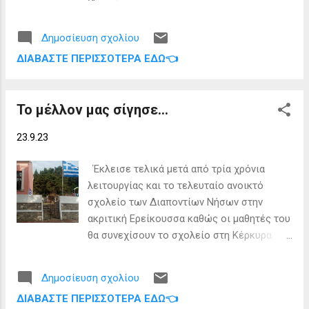
Ραιδεστινός: Ουδείς/Ουδεμία Καλή
Επιτυχία.
Δημοσίευση σχολίου
ΔΙΑΒΆΣΤΕ ΠΕΡΙΣΣΌΤΕΡΑ ΕΔΏ👈
Το μέλλον μας σίγησε...
23.9.23
Έκλεισε τελικά μετά από τρία χρόνια
λειτουργίας και το τελευταίο ανοικτό
σχολείο των Διαποντίων Νήσων στην
ακριτική Ερείκουσσα καθώς οι μαθητές του
θα συνεχίσουν το σχολείο στη Κέρκυρα. Το
νηπιαγωγείο επίσης ανέστειλε τη
λειτουργία του. Θυμίζουμε ότι το
Δημοσίευση σχολίου
μονοθέσιο δημοτικό σχολείο του
ΔΙΑΒΆΣΤΕ ΠΕΡΙΣΣΌΤΕΡΑ ΕΔΏ👈
Μαθρακίου έκλεισε πέρσυ μετά την