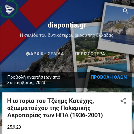
Μετάβαση στο κύριο περιεχόμενο
diapontia.gr
Η σελίδα του δυτικότερου άκρου της Ελλάδας.
🏠ΑΡΧΙΚΉ ΣΕΛΊΔΑ
ΠΕΡΙΣΣΌΤΕΡΑ…
Προβολή αναρτήσεων από
ΠΡΟΒΟΛΉ ΌΛΩΝ
Α
Σεπτέμβριος, 2023
ν
α
Η ιστορία του Τζέημς Κατέχης,
ρ
αξιωματούχου της Πολεμικής
τ
Αεροπορίας των ΗΠΑ (1936-2001)
ή
σ
25.9.23