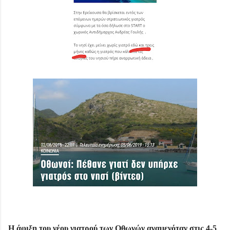
Η άφιξη του νέου γιατρού των Οθωνών αναμενόταν στις 4-5