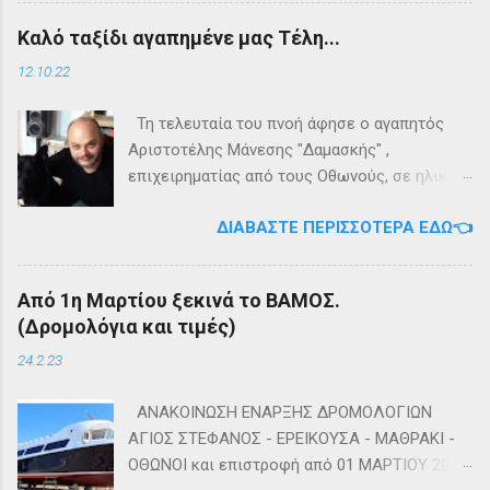
εγκαταλείψει τη προσπάθεια. 👉
Τηλέφωνο: +302661020520 🛢️ Για
Καλό ταξίδι αγαπημένε μας Τέλη...
Ακολουθήστε μας στο Instagram 👉
πληροφορίες σχετικά με τα δρομολόγια
Ακολουθήστε μας στο Facebook
μεταφοράς καυσίμων του πλοίου ΓΡΗΓΌΡΗΣ
12.10.22
Μ. επικοινωνήστε στο τηλέφωνο:
+302661024220 👉Ακολουθήστε μας στο
Τη τελευταία του πνοή άφησε ο αγαπητός
Facebook και στο Instagram 📬Εγγραφείτε
Αριστοτέλης Μάνεσης "Δαμασκής" ,
στο ενημερωτικό δελτίο πατώντας ΕΔΩ
επιχειρηματίας από τους Οθωνούς, σε ηλικία
53 ετών. Η κηδεία του θα τελεστεί αύριο
ΔΙΑΒΆΣΤΕ ΠΕΡΙΣΣΌΤΕΡΑ ΕΔΏ👈
Πέμπτη 13 Οκτωβρίου στο κοιμητήριο του
Ιερού Ναού Αγίας Τριάδος Άμμου Οθωνών.
Καλή αντάμωση Τέλη
Από 1η Μαρτίου ξεκινά το ΒΑΜΟΣ.
(Δρομολόγια και τιμές)
24.2.23
ΑΝΑΚΟΙΝΩΣΗ ΕΝΑΡΞΗΣ ΔΡΟΜΟΛΟΓΙΩΝ
ΑΓΙΟΣ ΣΤΕΦΑΝΟΣ - ΕΡΕΙΚΟΥΣΑ - ΜΑΘΡΑΚΙ -
ΟΘΩΝΟΙ και επιστροφή από 01 ΜΑΡΤΙΟΥ 2023