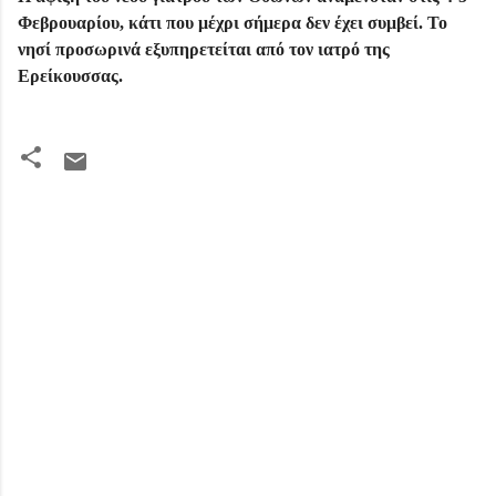
Φεβρουαρίου, κάτι που μέχρι σήμερα δεν έχει συμβεί. Το
νησί προσωρινά εξυπηρετείται από τον ιατρό της
Ερείκουσσας.
Σ
χ
ό
λ
ι
α