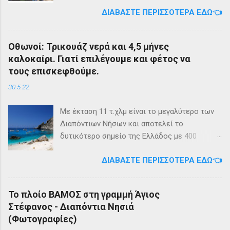
diapontia.gr Σας ενημερώνουμε ότι το πλοίο
ΔΙΑΒΆΣΤΕ ΠΕΡΙΣΣΌΤΕΡΑ ΕΔΏ👈
της εταιρίας μας, ΕΓ-ΔΡ ΒΑΜΟΣ, αναμένεται
να ξεκινήσει δρομολόγια στην γραμμή: ΑΓΙΟΣ
ΣΤΕΦΑΝΟΣ - ΕΡΕΙΚΟΥΣΑ - ΜΑΘΡΑΚΙ - ΟΘΩΝΟΙ
Οθωνοί: Τρικουάζ νερά και 4,5 μήνες
και επιστροφή με 3 δρομολόγια την εβδομάδα
καλοκαίρι. Γιατί επιλέγουμε και φέτος να
από 01/03/2023 Πηγή: chania-lines.com
τους επισκεφθούμε.
30.5.22
Με έκταση 11 τ.χλμ είναι το μεγαλύτερο των
Διαπόντιων Νήσων και αποτελεί το
δυτικότερο σημείο της Ελλάδος με 400
κατοίκους. Ο πληθυσμός του νησιού τους
ΔΙΑΒΆΣΤΕ ΠΕΡΙΣΣΌΤΕΡΑ ΕΔΏ👈
καλοκαιρινούς μήνες πολλαπλασιάζεται
καθώς κατακλύζεται από ντόπιους αλλά και
εκατοντάδες τουρίστες. Πρόκειται για ένα
Το πλοίο ΒΑΜΟΣ στη γραμμή Άγιος
μέρος, κατάλληλο οικογενειακές διακοπές,
Στέφανος - Διαπόντια Νησιά
για ιστιοπλοϊκή περιήγηση . Το καράβι αφήνει
(Φωτογραφίες)
τον επισκέπτη στα Αυλάκια, ένα όρμο κοντά