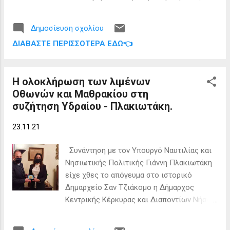
περιοχών που έχουν πρόσφατο ιστορικό
εμβολιασμού 98 ατόμων και επιπλέον 10
πλημμυρών. Επίσης, κατά την διάρκεια των
ατόμων νεότερης ηλικίας, για την χορήγηση
έντονων βροχοπτώσεων θα είναι ΙΣΧΥΡΟΙ
Δημοσίευση σχολίου
της 1ης δόσης του εμβολίου κατά της
και τοπικά ΘΥΕΛΛΩΔΕΙΣ οι άνεμοι, οι
ΔΙΑΒΆΣΤΕ ΠΕΡΙΣΣΌΤΕΡΑ ΕΔΏ👈
covid-19. Συγκεκριμένα, ο εμβολιασμός
οποίοι θα φτάνουν τα 6-7 και τοπικά ακόμη
πραγματοποιήθηκε σε Ερείκουσα και
και τα 8-9 μποφόρ. Δεν αποκλεί...
Μαθράκι καθώς στους Οθωνούς, λόγω
Η ολοκλήρωση των λιμένων
καιρού, δεν ήταν δυνατή η προσέγγιση.
Οθωνών και Μαθρακίου στη
Μιλώντας στην @kerkyrasimera.gr, ο
συζήτηση Υδραίου - Πλακιωτάκη.
διοικητής του Νοσοκομείου Λ. Ρουμπάτης
ανέφερε τα εξής: “Ολοκληρώθηκε ο
23.11.21
εμβολιασμός σε δυο από τα τρία τα νησιά
των Διαποντιων Νήσων, καθώς στους
Συνάντηση με τον Υπουργό Ναυτιλίας και
Οθωνούς, λόγω καιρού, ήταν αδύνατη η
Νησιωτικής Πολιτικής Γιάννη Πλακιωτάκη
προσέγγιση του σκάφους του λιμενικού,
είχε χθες το απόγευμα στο ιστορικό
από κλιμάκιο του Γενικού Νοσοκομείου
Δημαρχείο Σαν Τζιάκομο η Δήμαρχος
Κέρκυρας. Ωστόσο, στους Οθωνούς θα
Κεντρικής Κέρκυρας και Διαποντίων Νήσων
προγραμματιστεί ο εμβολιασμός σε νέα
Μερόπη Υδραίου. Η συζήτηση
ημερομηνία που θα καθοριστεί συντόμως.
επικεντρώθηκε κυρίως σε ζητήματα που