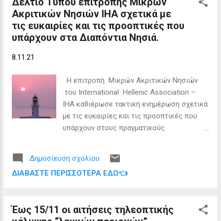
Δελτίο Τύπου επιτροπής Μικρών
κυρίως προσωπικό κλάδων: ΠΕ Υπάλληλος
Ακριτικών Νησιών ΙΗΑ σχετικά με
Γραφείου (Διοικητικού-Οικονομικού) ΠΕ
τις ευκαιρίες και τις προοπτικές που
Πτυχιούχος Χημικός ΤΕ Μηχανικός
υπάρχουν στα Διαπόντια Νησιά.
Ειδικότητας Μηχανολόγος ΤΕ Υπαλλήλων
Γραφείου (Λογιστικού) ΔΕ Μηχανοτεχνικοί
8.11.21
ΜΕΚ ΔΕ Ηλεκτροτεχνικοί Σταθμών
Υποσταθμών Οι θέσεις εργασίας που
Η επιτροπή Μικρών Ακριτικών Νησιών
αναφέρονται οι τρεις νέες προκηρύξεις της
του International Hellenic Association –
ΔΕΗ αφορούν προσλήψεις στα εξής νησιά:
ΙΗΑ καθιέρωσε τακτική ενημέρωση σχετικά
Μήλος, Σέριφος, Κύθνος, Αμοργός,
με τις ευκαιρίες και τις προοπτικές που
Δονούσα, Σαντορίνη, Μυτιλήνη, Λήμνος, Αγ.
υπάρχουν στους πραγματικούς
Ευστράτιος, Σάμος, Ικαρία, Αγαθονήσι, Χίος,
παράδεισους των μικρών ακριτικών
Σκύρος, Κάλυμνος, Αρκιοί, Πάτμος,
νησιών της Ελλάδος, μέσα σε ειδική
Κάρπαθος, Σύμη, Μεγίστη, Κως, Αστυπάλαια,
Δημοσίευση σχολίου
ενότητα της ιστοσελίδας του ΙΗΑ:
Αντικήθυρα, Γαύδος, Ο...
ΔΙΑΒΆΣΤΕ ΠΕΡΙΣΣΌΤΕΡΑ ΕΔΏ👈
https://professors-phds.com/ 37943-2/ Εξ
άλλου, σε άλλη ενότητα (
https://professors-phds.com/ 38197-2/
Έως 15/11 οι αιτήσεις τηλεοπτικής
) της ιστοσελίδας του ΙΗΑ καταγράφονται