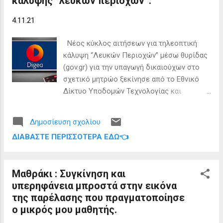
κάλυψης “λευκών περιοχών”.
οι ανάγκες διαφόρων σχολείων των
μικρών ακριτικών μας νησιών, μερικά
4.11.21
από τα οποία άρχισαν να λειτουργούν και
πάλι μετά από πάρα πολλά χρόνια. Οι
Νέος κύκλος αιτήσεων για τηλεοπτική
ανάγκες των μικρών αυτών σχολείων είναι
κάλυψη “Λευκών Περιοχών” μέσω θυρίδας
μεγάλες και κάθε βοήθεια από την Ελλάδα
(gov.gr) για την υπαγωγή δικαιούχων στο
και τον απόδημο Ελληνισμό, είναι όχι μόνο
σχετικό μητρώο ξεκίνησε από το Εθνικό
ευπρόσδεκτη αλλά και αναγκαία. Τέλος,
Δίκτυο Υποδομών Τεχνολογίας και
όσοι θα επιθυμούσαν μια νέα αρχή στην
Έρευνας ΕΔΥΤΕ Α.Ε. (GRNET) φορέα του
ζωή την δική τους και των μικρών τους
Υπουργείου Ψηφιακής Διακυβέρνησης . Με
παιδιών, μακριά από τους κινδύνους και
Δημοσίευση σχολίου
την υποβολή της αίτησης και την εν
την μόλυνση των μεγαλουπόλεων μέσα σε
ΔΙΑΒΆΣΤΕ ΠΕΡΙΣΣΌΤΕΡΑ ΕΔΏ👈
συνεχεία θετική της αξιολόγηση, δίνεται η
ένα αυθεντικό παράδεισο, μπ...
δυνατότητα επίλυσης του προβλήματος
που αντιμετωπίζουν πολίτες που
Μαθράκι : Συγκίνηση και
διαμένουν σε περιοχές χωρίς
υπερηφάνεια μπροστά στην εικόνα
προσβασιμότητα σε τηλεοπτικούς
της παρέλασης που πραγματοποίησε
σταθμούς ελεύθερης λήψης εθνικής
ο μικρός μου μαθητής.
εμβέλειας. Σύμφωνα με τη σχετική ΚΥΑ
2539/τεύχος Β’/14.06.2021 η υποβολή των