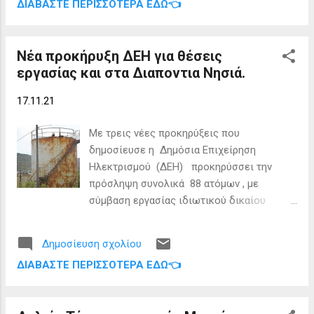
ΔΙΑΒΆΣΤΕ ΠΕΡΙΣΣΌΤΕΡΑ ΕΔΏ👈
Διαπόντιων νήσων, Οθωνών και
και αναβάθμισης του Λιμενικού Σταθμού
Ερεικούσσας, των Παξών και των
Οθωνών, ο οποίος στεγάζεται σε...
Αντίπαξων. Το Λιμενικό Σώμα λειτουργεί
Νέα προκήρυξη ΔΕΗ για θέσεις
παραλλήλως σε πολλά και σημαντικά
εργασίας και στα Διαποντια Νησιά.
επίπεδα. Εγγυάται την ασφάλεια και τη
νομιμότητα στις θάλασσες, την ασφάλεια
17.11.21
της ναυσιπλοΐας, προστατεύει το θαλάσσιο
περιβάλλον και βέβαια σώζει ανθρώπινες
Με τρεις νέες προκηρύξεις που
ζωές. Μόλις χθες, νοτίως της Κρήτης,
δημοσίευσε η Δημόσια Επιχείρηση
διασώσαμε 68 μετανάστες. Την ώρα που η
Ηλεκτρισμού (ΔΕΗ) προκηρύσσει την
Τουρκία επιτρέπει στους διακινητές να
πρόσληψη συνολικά 88 ατόμων , με
θέτουν σε κίνδυνο τη ζωή συνανθρώπων
σύμβαση εργασίας ιδιωτικού δικαίου
μας, η Ελλάδα τους διασώζει. Ευχαριστώ
ορισμένου χρόνου, για την κάλυψη αναγκών
ιδιαίτερα την Περιφερειάρχη Ιονίων Νήσων
σε διάφορα νησιά της Ελλάδας. Οι
κα. Ρόδη Κράτσα, η οποία από την πρώτη
Δημοσίευση σχολίου
συμβάσεις που θα συνάψουν όσοι
στιγμή αγκάλιασε τη συγκεκριμένη
ΔΙΑΒΆΣΤΕ ΠΕΡΙΣΣΌΤΕΡΑ ΕΔΏ👈
προσληφθούν με τη ΔΕΗ θα έχουν
προσπάθεια και ενέταξε την προμήθεια του
οκτάμηνη διάρκεια. Οι ειδικότητες που
συγκεκριμένου σκάφους στο σχεδιασμό
ζητούνται στις 3 προκηρύξεις αφορούν
του περιφερειακού π...