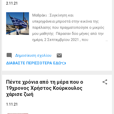
2.11.21
αιτήσεων έχει ενεργοποιηθεί και θα
παραμείνει ενεργή στο διάστημα
Μαθράκι : Συγκίνηση και
01.11.2021-15.11.2021. Όσοι πολίτες δεν
υπερηφάνεια μπροστά στην εικόνα της
προλάβουν να αιτηθούν την ένταξή τους
παρέλασης που πραγματοποίησε ο μικρός
στο μητρώο, θα έχουν τη δυνατότητα να το
μου μαθητής Πέρασαν δύο μήνες από την
κάνουν στον επόμενο κύκλο
ημέρα, 2 Σεπτεμβρίου 2021 , που
επικαιροποίησης του μητρώου. Οι
κατέφθασα στο νησί για να εργαστώ ως
εισερχόμενες αιτήσεις (incoming, pending)
αναπληρώτρια δασκάλα με τον έναν και
θα αξιολογηθούν και σε περίπτωση
Δημοσίευση σχολίου
μοναδικό μαθητή στο μονοθέσιο δημοτικό
έγκρισής τους θα καταχωρηθούν ...
ΔΙΑΒΆΣΤΕ ΠΕΡΙΣΣΌΤΕΡΑ ΕΔΏ👈
σχολείο του Μαθρακίου. Όταν έφθασα στο
νησί δεν πίστευα πως οι μέρες και οι μήνες
θα περνούσαν τόσο γρήγορα, χωρίς να το
Πέντε χρόνια από τη μέρα που ο
καταλάβω. Οι μέρες μου κυλούν γρήγορα,
19χρονος Χρήστος Κούρκουλος
καθώς οι εργασίες που έχω να
χάρισε ζωή
διεκπεραιώσω για την ομαλή
επαναλειτουργία του σχολείου, μετά από
1.11.21
21 χρόνια αναστολής λειτουργίας του είναι
συνεχείς και πολυάριθμες. Καθημερινά