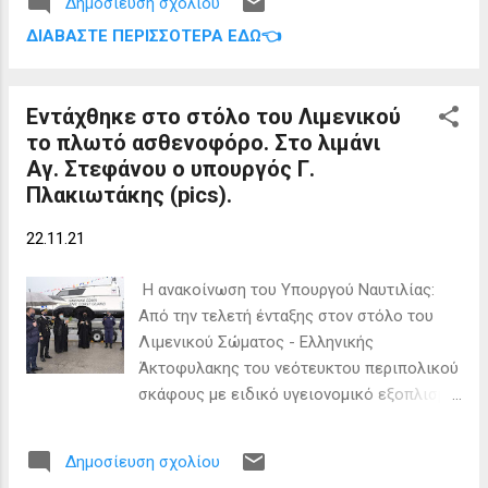
Ευχαριστώ τους υγειονομικούς του
Δημοσίευση σχολίου
αφορούν τα Διαπόντια νησιά ενώ η
νοσοκομείου μας για την συμμετοχή τους
ΔΙΑΒΆΣΤΕ ΠΕΡΙΣΣΌΤΕΡΑ ΕΔΏ👈
Δήμαρχος έθεσε επιπροσθέτως και την
καθώς και το λιμενικό σώμα που για ακόμη
ανάγκη βελτίωσης των συνθηκών
μια φορά στέκεται αρωγός στην
ακτοπλοϊκής σύνδεσης της Κέρκυρας με
προσπάθεια για...
Εντάχθηκε στο στόλο του Λιμενικού
την Ηγουμενίτσα. Στη συνάντηση
το πλωτό ασθενοφόρο. Στο λιμάνι
συμμετείχαν επίσης ο Βουλευτής Κέρκυρας
Αγ. Στεφάνου ο υπουργός Γ.
της Ν.Δ. Στέφανος Γκίκας καθώς και οι
Πλακιωτάκης (pics).
αντιδήμαρχοι Μαθρακίου, Οθωνών και
Ερείκουσας Βασίλης Αργυρός, Δημήτρης
22.11.21
Κατέχης και Αλέξανδρος Κατέχης
αντίστοιχα. Η προώθηση κατασκευής και
Η ανακοίνωση του Υπουργού Ναυτιλίας:
ολοκλήρωσης των λιμανιών στους
Από την τελετή ένταξης στον στόλο του
Οθωνούς και στο Μαθράκι ήταν τα κύρια
Λιμενικού Σώματος - Ελληνικής
θέματα που τέθηκαν στη συζήτηση κατά την
Άκτοφυλακης του νεότευκτου περιπολικού
οποία ο Υπουργός έκανε γνωστό ότι άμεσα
σκάφους με ειδικό υγειονομικό εξοπλισμό,
δρομολογείται η ένταξή τους σε
που ενισχύει τις Λιμενικές Αρχές της
προγράμματα χρηματοδότησης. Δέσμευση
Κέρκυρας θα καλύψει τις ανάγκες της
του Υπουργού υπήρξε και για άμεση
Δημοσίευση σχολίου
ευρύτερης γεωγραφικής περιοχής, των
έγκριση χρηματοδότησης αποκατάστασης