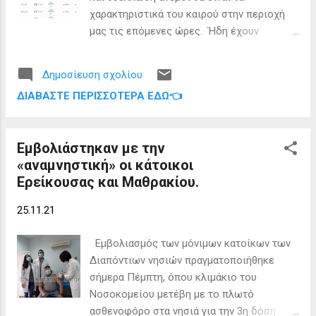
Τάσος. Οι κάτοικοι του νησιού, όλοι
χαρακτηριστικά του καιρού στην περιοχή
ηλικιωμένοι, δεν υπερβαίνουν τους 30. Το
μας τις επόμενες ώρες. Ήδη έχουν
Δημοτικό σχολείο κλειστό χρόνια και
σημειωθεί κάποιες ασθενείς
καιρούς. Με την έλευση όμως του Τάσου,
βροχοπτώσεις στο νομό ενώ έχει
άνοιξε, και τη διδασκαλία του μοναδικού
Δημοσίευση σχολίου
ενισχυθεί και ο νοτιάς τις τελευταίες ώρες
μαθητή του ανέλαβε η αναπληρώτρια
ΔΙΑΒΆΣΤΕ ΠΕΡΙΣΣΌΤΕΡΑ ΕΔΏ👈
στην Κέρκυρα. Μέσα στη νύχτα ο καιρός θα
δασκάλα κ. Ελευθερία Βύζα -από τη Βέροια .
παρουσιάσει σοβαρή επιδείνωση σταδιακά
Εύγε...
με τις βροχές να γενικεύονται και να
Εμβολιάστηκαν με την
αποκτούν ένταση ώρα με την ώρα.
«αναμνηστική» οι κάτοικοι
ΠΡΟΣΟΧΗ χρειάζεται τα ξημερώματα και
Ερείκουσας και Μαθρακίου.
τις πρώτες πρωινές ώρες όπου αναμένεται
οι βροχές και οι καταιγίδες να είναι
25.11.21
ισχυρές στο μεγαλύτερο μέρος του νομού
μας. Αν και τα έντονα φαινόμενα δεν θα
Εμβολιασμός των μόνιμων κατοίκων των
διαρκέσουν πολλές ώρες, πιθανότατα θα
Διαπόντιων νησιών πραγματοποιήθηκε
πέσουν μεγάλα ύψη βροχής σε μικρό
σήμερα Πέμπτη, όπου κλιμάκιο του
χρονικό διάστημα. Συνεπώς, προσοχή
Νοσοκομείου μετέβη με το πλωτό
πρέπει να δείξουν οι κάτοικοι των
ασθενοφόρο στα νησιά για την 3η δόση