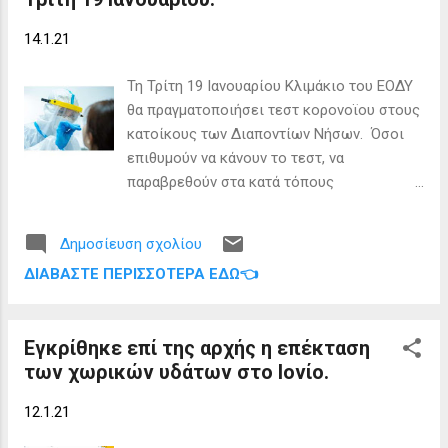
κατεστραμμένους δρόμους στο Borsh. Ο
δήμαρχος Χιμάρας ζήτησε επίσης τη
14.1.21
βοήθεια της κυβέρνησης για την επίλυση
αυτής της κατάστασης το συντομότερο
Τη Τρίτη 19 Ιανουαρίου Κλιμάκιο του ΕΟΔΥ
δυνατό, καθώς ένας δημόσιος δρόμος είναι
θα πραγματοποιήσει τεστ κορονοϊου στους
αδιάβατος για βαρέα οχήματα, φορτηγά και
κατοίκους των Διαποντίων Νήσων. Όσοι
μέσα μαζικής μεταφοράς και αυτό βλάπτει
επιθυμούν να κάνουν το τεστ, να
τους κατοίκους της περιοχής.
παραβρεθούν στα κατά τόπους
περιφερειακά ιατρεία.
Δημοσίευση σχολίου
ΔΙΑΒΆΣΤΕ ΠΕΡΙΣΣΌΤΕΡΑ ΕΔΏ👈
Εγκρίθηκε επί της αρχής η επέκταση
των χωρικών υδάτων στο Ιονίο.
12.1.21