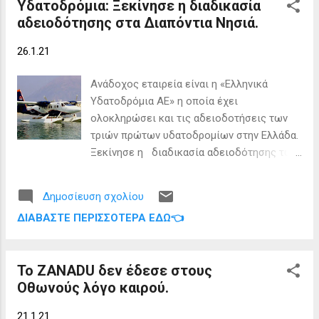
Υδατοδρόμια: Ξεκίνησε η διαδικασία
Φεβρουαρίου.
Ανάπτυξης, Παναγιώτ...
αδειοδότησης στα Διαπόντια Νησιά.
26.1.21
Ανάδοχος εταιρεία είναι η «Ελληνικά
Υδατοδρόμια ΑΕ» η οποία έχει
ολοκληρώσει και τις αδειοδοτήσεις των
τριών πρώτων υδατοδρομίων στην Ελλάδα.
Ξεκίνησε η διαδικασία αδειοδότησης των
υδατοδρομίων στα Διαπόντια Νησιά, μετά
και τη σημερινή κατάθεση των τεχνικών
Δημοσίευση σχολίου
φακέλων για τις άδειες ίδρυσης των
ΔΙΑΒΆΣΤΕ ΠΕΡΙΣΣΌΤΕΡΑ ΕΔΏ👈
Υδατοδρομίων Ερείκουσας, Οθωνών,
Μαθρακίου, στο υπουργείο Υποδομών &
Μεταφορών. Ανάδοχος εταιρεία είναι η «
Το ZANADU δεν έδεσε στους
Ελληνικά Υδατοδρόμια ΑΕ » η οποία έχει
Οθωνούς λόγο καιρού.
ολοκληρώσει και τις αδειοδοτήσεις των
τριών πρώτων υδατοδρομίων στην Ελλάδα
21.1.21