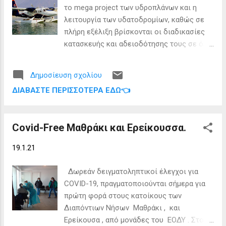
το mega project των υδροπλάνων και η
λειτουργία των υδατοδρομίων, καθώς σε
πλήρη εξέλιξη βρίσκονται οι διαδικασίες
κατασκευής και αδειοδότησης τους σε όλη
την Ελλάδα. Στόχος είναι στην πενταετία να
λειτουργούν περί τα 150 υδατοδρόμια
Δημοσίευση σχολίου
δημιουργώντας το μεγαλύτερο δίκτυο σε
ΔΙΑΒΆΣΤΕ ΠΕΡΙΣΣΌΤΕΡΑ ΕΔΏ👈
όλη την Ευρώπη. Σύμφωνα με τον πρόεδρο
και διευθύνων σύμβουλο της Hellenic
Seaplanes S.A., Νικόλας Χαραλάμπους και
Covid-Free Μαθράκι και Ερείκουσσα.
τον πρόεδρο της Ελληνικά Υδατοδρόμια,
Αναστάσιο Γκόβα, η ηγεσία των εταιρειών
19.1.21
που «τρέχουν» τις εξελίξεις στο θέμα
αδειοδότησης των υδατοδρομίων,
Δωρεάν δειγματοληπτικοί έλεγχοι για
φιλοδοξεί να μετατρέψει την Ελλάδα σε
COVID-19, πραγματοποιούνται σήμερα για
Μαλδίβες της Ευρώπης, με τη δημιουργία
πρώτη φορά στους κατοίκους των
2.000 άμεσων και 5.000 έμμεσων θέσεων
Διαπόντιων Νήσων Μαθράκι , και
εργασίας, να «ξαναγράψει» τον χάρτη των
Ερείκουσα , από μονάδες του ΕΟΔΥ . Στο
μεταφορών στην χώρα μας και στην πλήρη