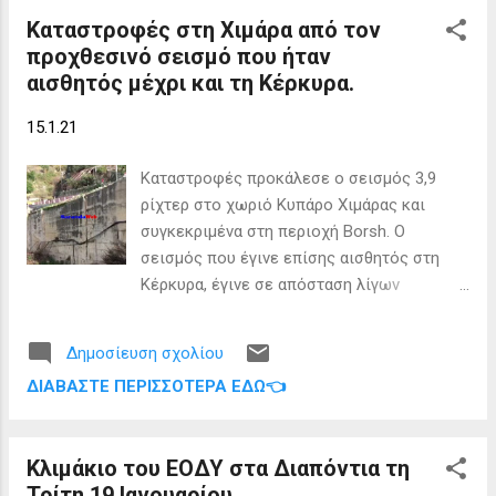
Ελληνικής Καταγωγής Καθηγητών
Καταστροφές στη Χιμάρα από τον
Πανεπιστημίων σε όλο το κόσμο) σε
προχθεσινό σεισμό που ήταν
συνεργασία με το Corkyra HJ-34 Τμήμα
αισθητός μέχρι και τη Κέρκυρα.
AHEPA Κέρκυρας εγκαταστάθηκε μόνιμα
στο ακριτικό μας νησί υποστηρίζοντας την
15.1.21
προσπάθεια επαναλειτουργίας των
σχολείων σε πολύ μικρά ακριτικά νησιά στα
Καταστροφές προκάλεσε ο σεισμός 3,9
πλαίσια τόνωσης και αναγέννησης των
ρίχτερ στο χωριό Κυπάρο Χιμάρας και
νησιών αυτών. Μετά τους ακριτικούς
συγκεκριμένα στη περιοχή Borsh. Ο
Αρκιούς στα Δωδεκάνησα, όπου το
σεισμός που έγινε επίσης αισθητός στη
σχολείο λειτουργεί με έναν μαθητή, πλέον
Κέρκυρα, έγινε σε απόσταση λίγων
το Δημοτικό Σχολείο της Ερείκουσας
χιλιομέτρων βορειοανατολικά της
καταγράφει στο μαθητικό δυναμικό του
Ερείκουσσας και κατέστρεψε δημόσιους
τρεις μαθητές. Από την επόμενη σχολική
Δημοσίευση σχολίου
δρόμους του χωριού αυτού. Επίσης ένα
χρονιά, σύμφωνα με τα δεδομένα θα
ΔΙΑΒΆΣΤΕ ΠΕΡΙΣΣΌΤΕΡΑ ΕΔΏ👈
σπίτι κινδυνεύει να καταρεύσει λόγο
λειτουργήσουν και τα Σχολεία των Οθωνών
κατολίσθησης του εδάφους. Ο δήμαρχος
και του Μαθρακίου , καθώς η στενή συνερ...
του Αυλώνα και ο δήμαρχος Χιμάρας
Κλιμάκιο του ΕΟΔΥ στα Διαπόντια τη
Γιώργος Γκόρος επιθεώρησαν τους
Τρίτη 19 Ιανουαρίου.