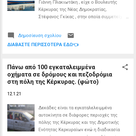
Γιάννη Πλακιωτάκη , είχε ο Βουλευτής
αρχής «υπέρ» ενώ το ΚΚΕ θα δηλώσει
Κέρκυρας της Νέας Δημοκρατίας,
«παρών». Επιμέρους επιφυλάξεις για το
Στέφανος Γκίκας , στην οποία συμμετείχε
άρθρο 4 που αφορά την αλιευτική
και η Γ.Γ. Αιγαίου και Νησιωτικής
δραστηριότητα στην περιοχή μεταξύ 6 και
Πολιτικής, Χριστιάνα Καλογήρου . Σε ότι
12 μιλίων εξέφρασαν ΣΥΡΙΖΑ και Ελληνική
Δημοσίευση σχολίου
αφορά στην θαλάσσια συγκοινωνία με τα
Λύση. Έτσι το σχέδιο νόμου αναμένεται να
ΔΙΑΒΆΣΤΕ ΠΕΡΙΣΣΌΤΕΡΑ ΕΔΏ👈
Διαπόντια Νησιά, ο Βουλευτής
λάβει την στήριξη 284 βουλευτών κατά την
ενημερώθηκε ότι την εβδομάδα αυτή (ή
ονομαστική ψηφοφορία που...
μέσα στον άλλο μήνα) αναμένεται η
Πάνω από 100 εγκαταλειμμένα
απόφαση από την Ανεξάρτητη Αρχή
οχήματα σε δρόμους και πεζοδρόμια
Προδικαστικών Προσφυγών για μια
στη πόλη της Κέρκυρας. (φώτο)
ένσταση που έχει υποβληθεί για την γραμμή
Κέρκυρα – Διαπόντια Νησιά, η οποία
12.1.21
επρόκειτο να αναληφθεί από ένα νέο πλοίο
με μεγαλύτερη δυνατότητα μεταφοράς
Δεκάδες είναι τα εγκαταλελειμμένα
αυτοκινήτων και επιβατών. Οπότε η
αυτοκίνητα σε διάφορες περιοχές της
κατάσταση θα ξεκαθαρίσει. Ο κ. Γκίκας
πόλης της Κέρκυρας και της Δημοτικής
ζήτησε να εξεταστεί επίσης η δυνατότητα
Ενότητας Κερκυραίων ενώ η διαδικασία
ένταξης, με μορφή επιδοτούμενης γραμμής