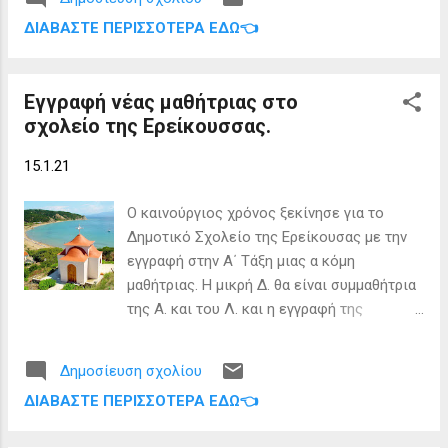
και Διαποντίων Νήσων. Το θέμα είχε
ΔΙΑΒΆΣΤΕ ΠΕΡΙΣΣΌΤΕΡΑ ΕΔΏ👈
αναδείξει πρώτο το diapontia.gr πριν λίγες
μερες: Φωτορεπορτάζ: Πάνω από 100
εγκαταλειμμένα οχήματα σε δρόμους και
Εγγραφή νέας μαθήτριας στο
πεζοδρόμια στη Κέρκυρα. Σύμφωνα με τον
σχολείο της Ερείκουσσας.
αντιδήμαρχο Τ.Υ. Ν. Καλόγερο υπήρξε ένας
ενδιαφερόμενος ο οποίος και έγινε δεκτός
15.1.21
ως πλειοδότης, αφού μετά από έλεγχο,
πληρούσε όλες τις προϋποθέσεις με άρτιο
Ο καινούργιος χρόνος ξεκίνησε για το
φάκελο. Όπως επισημαίνει ο κ. Καλόγερος,
Δημοτικό Σχολείο της Ερείκουσας με την
ο φάκελος της δημοπρασίας θα πρέπει να
εγγραφή στην Α΄ Τάξη μιας α κόμη
εγκριθεί από την Περιφέρεια και εντός
μαθήτριας. Η μικρή Δ. θα είναι συμμαθήτρια
ημερών αναμένεται να υπογραφεί το
της Α. και του Λ. και η εγγραφή της
συμφωνητικό.
ενισχύει τις προϋποθέσεις λειτουργίας
του Δημοτικού Σχολείου για τα επόμενα έξι
Δημοσίευση σχολίου
χρόνια! Η οικογένεια της μέσα από τα
ΔΙΑΒΆΣΤΕ ΠΕΡΙΣΣΌΤΕΡΑ ΕΔΏ👈
προγράμματα του ΙΗΑ International Hellenic
Association (Ακαδημαϊκό Φόρουμ