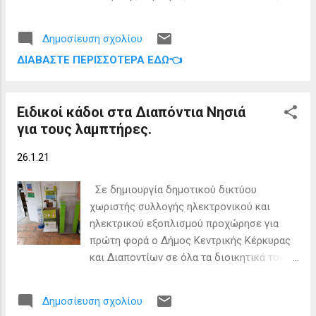
Μερόπη Υδραίου ενόψει της ψήφισης
σχετικού νομοσχεδίου. Οι προτάσεις
Δημοσίευση σχολίου
αφορούν σε οικονομικές και φορολογικές
ΔΙΑΒΆΣΤΕ ΠΕΡΙΣΣΌΤΕΡΑ ΕΔΏ👈
ελαφρύνσεις καθώς και σε κίνητρα που θα
δώσουν τη δυνατότητα παραμονής των
κατοίκων σε αυτά καθώς και την
Ειδικοί κάδοι στα Διαπόντια Νησιά
προσέλκυση νέων. Η πρόταση της
για τους λαμπτήρες.
Δημάρχου απεστάλη στον Υπουργό και τον
αρμόδιο Υφυπουργό προκειμένου, εφόσον
26.1.21
υπάρξει θετική ανταπόκριση, να
ενσωματωθούν οι προτάσεις της στη
Σε δημιουργία δημοτικού δικτύου
συζήτηση του σχεδίου νόμου το οποίο
χωριστής συλλογής ηλεκτρονικού και
αναμένεται να ψηφιστεί εντός των
ηλεκτρικού εξοπλισμού προχώρησε για
επόμενων ημερών με θέμα «Ολοκληρωμένη
πρώτη φορά ο Δήμος Κεντρικής Κέρκυρας
θαλάσσια πολιτική στον νησιωτικό χώρο,
και Διαποντίων σε όλα τα διοικητικά του
διατάξεις για συμμόρφωση με
όρια. Η συλλογή αφορά λαμπτήρες,
υποχρεώσεις διεθνούς ναυσιπλοΐας και
μελανοδοχεία, ηλεκτρονικές και
την αναβάθμιση Λ.Σ.-ΕΛ.ΑΚΤ. και ειδικές
Δημοσίευση σχολίου
ηλεκτρικές συσκευές και πλέον οι πολίτες