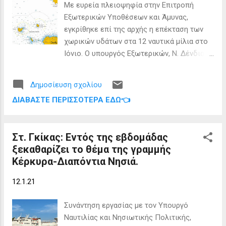
Με ευρεία πλειοψηφία στην Επιτροπή
Εξωτερικών Υποθέσεων και Άμυνας,
εγκρίθηκε επί της αρχής η επέκταση των
χωρικών υδάτων στα 12 ναυτικά μίλια στο
Ιόνιο. Ο υπουργός Εξωτερικών, Ν. Δένδιας
επισήμανε ότι «επεδείχθη εθνική
ομοψυχία. Δεν υπήρξε το σύνηθες κλίμα
Δημοσίευση σχολίου
αντεγκλήσεων. Είναι εξαιρετική η σημερινή
ΔΙΑΒΆΣΤΕ ΠΕΡΙΣΣΌΤΕΡΑ ΕΔΏ👈
ημέρα για την Βουλή. Ημέρα εθνικής
συναίνεσης και ομοψυχίας, στο πλαίσιο της
εθνικής συναίνεσης και η στάση του ΚΚΕ
Στ. Γκίκας: Εντός της εβδομάδας
που θα δηλώσει «παρών». Από τις
ξεκαθαρίζει το θέμα της γραμμής
τοποθετήσεις των εισηγητών των
Κέρκυρα-Διαπόντια Νησιά.
κομμάτων κατά την συζήτηση του σχεδίου
νόμου στην επιτροπή Εξωτερικών
12.1.21
Υποθέσεων και Αμυνας της Βουλής, οι
Κοινοβουλευτικές Ομάδες Νέας
Συνάντηση εργασίας με τον Υπουργό
Δημοκρατίας, ΣΥΡΙΖΑ, Κινήματος Αλλαγής,
Ναυτιλίας και Νησιωτικής Πολιτικής,
Ελληνικής Λύσης και ΜεΡΑ25 είναι επί της