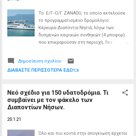
(Κέρκυρα, Παξοί, Πάτρα), ενώ ιδιοκτήτης
των Αδειών Ίδρυσης των Υδατοδρομίων θα
Το Ε/Γ-Ο/Γ ZANADU, το οποίο εκτελούσε
είναι ο «Οργανισμός Λιμένος Κέρκυρας ΑΕ»
το προγραμματισμένο δρομολόγιο
που έχει στη δικαιοδοσία του τα λιμάνια
Κέρκυρα-Διαπόντια Νησιά, λόγω των
των Διαποντίων Νήσων (Ερείκουσας,
δυσμενών καιρικών συνθηκών (4 μποφορ)
Οθωνών, Μαθρακίου). Οι τεχνικοί φάκελοι
που επικραρούσαν στη περιοχή, δεν
που εκπονήθηκαν από τα «Ελληνικά
πρόσδεσε στον λιμένα Αυλακίων Οθωνών.
Υδατοδρόμια ΑΕ» περιλαμβάνουν, σύμφωνα
Το δρομολόγιό για την επιστροφή του στη
με τα οριζόμενα στο Ν.4663/20, τα
Δημοσίευση σχολίου
Κέρκυρα συνεχίστηκε κανονικά.
Εγχειρίδια των Υδατοδρομίων, τους χάρτες
ΔΙΑΒΆΣΤΕ ΠΕΡΙΣΣΌΤΕΡΑ ΕΔΏ👈
ΓΥΣ και ΥΥ με τις χωροθετήσεις των
θαλασσοδιαδρόμων, τα τοπογραφικά
διαγράμματα,...
Νεό σχέδιο για 150 υδατοδρόμια. Τι
συμβαίνει με τον φάκελο των
Διαποντίων Νήσων.
20.1.21
Όλο και πιο κοντά στην απογείωση έρχεται