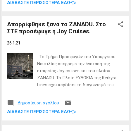
ρυθμίσεις για την ψηφιοποίηση και εν γένει
ΔΙΑΒΆΣΤΕ ΠΕΡΙΣΣΌΤΕΡΑ ΕΔΏ👈
μπορούν να τα απορρίπτουν σε ειδικούς
ενίσχυση της ανταγωνιστικότητας της
κάδους που έχουν τοποθετηθεί σε κτήρια
ελληνικής ναυτιλίας στη μετά-COVID
που στεγάζονται δημοτικές υπηρεσίες σε
εποχή». Με την παρέμβαση αυτή, ζητείται
Απορρίφθηκε ξανά το ZANADU. Στο
όλες τις Δημοτικές Ενότητες του Δήμου
να συμπεριληφθούν δ...
ΣΤΕ προσέφυγε η Joy Cruises.
συμπεριλαμβανομένων και των Διαπόντιων
νησιών μας. Χθες Δευτέρα 25 Ιανουαρίου
26.1.21
τοποθετήθηκαν οι τελευταίοι ειδικοί κάδοι
και ολοκληρώθηκε έτσι η δημιουργία ενός
Το Τμήμα Προσφυγών του Υπουργείου
ολοκληρωμένου δημοτικού δικτύου
Ναυτιλίας απέρριψε την ένσταση της
χωριστής συλλογής αποβλήτων
εταιρείας Joy cruises και του πλοίου
ηλεκτρονικού και ηλεκτρικού εξοπλισμού
ZANADU. To Πλοίο ΕΥΔΟΚΙΑ της Kerkyra
(ΗΗΕ). Σημειώνεται ότι αυτό συμβαίνει για
Lines εχει κερδίσει το διαγωνισμό του
πρώτη φορά στο σύνολο των διοικητικών
υπουργείου Ναυτιλίας για την Γραμμή
ορίων του Δήμου. Η διαδικασία
Κέρκυρα - Διαπόντια Νησιά. Αναμένεται η
τοποθέτησης των κάδων
Δημοσίευση σχολίου
απόφαση για την νέα ένσταση που
πραγματοποιήθηκε από την Υπηρεσία
ΔΙΑΒΆΣΤΕ ΠΕΡΙΣΣΌΤΕΡΑ ΕΔΏ👈
κατέθεσε σήμερα 26 Ιανουαρίου η
Καθαριότητας, η οποία θα κάνει και την
πλοιοκτήτρια εταιρεία, αυτή τη φορά στο
αποκομιδή, παρουσία της Αντιδημάρχου
Συμβούλιο της Επικρατείας, εντός
Ευρωπαϊκών Προγραμμάτων και