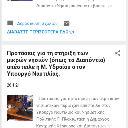
Διαπόντια Νησιά μπαίνουν οι βάσεις για
γρήγορες και ασφαλείς μετακινήσεις στα
«συγκοινωνιακά αδικημένα» παραμεθόρια
Δημοσίευση σχολίου
νησιά. Οι επικείμενες αδειοδοτήσεις των
ΔΙΑΒΆΣΤΕ ΠΕΡΙΣΣΌΤΕΡΑ ΕΔΏ👈
ανωτέρω Υδατοδρομίων, σε συνδυασμό με
τα τρία Υδατοδρόμια που έχουν ήδη
αδειοδοτηθεί (Κέρκυρας, Παξών, Πάτρας)
Προτάσεις για τη στήριξη των
και τα πέντε που ακολουθούν (Κεφαλονιάς,
μικρών νησιών (όπως τα Διαπόντια)
Λευκάδας, Ιθάκης, Ζακύνθου, Μεγανησίου)
απέστειλε η Μ. Υδραίου στον
θα δημιουργήσουν ένα επαρκές δίκτυο
Υπουργό Ναυτιλίας.
Υδατοδρομίων στο Ιόνιο το οποίο θα
καθίστα βιώσιμη τη λειτουργία των
26.1.21
υδροπλάνων καθόλη την διάρκεια του
έτους».
Προτάσεις για την στήριξη των ακριτικών
νησιωτικών περιοχών απέστειλε στον
Υπουργό Ναυτιλίας και Νησιωτικής
Πολιτικής Γ. Πλακιωτάκη η Δήμαρχος
Κεντρικής Κέρκυρας και Διαποντίων Νήσων