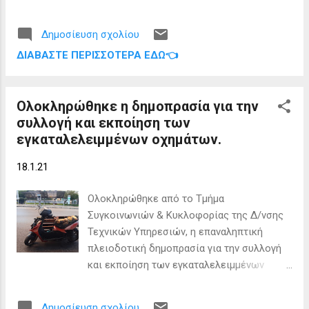
βορειοδυτικό άκρο της χώρας, πρώτος
ανάπτυξή του να δώσει στην ελληνική
σταθμός του κλιμακίου υπήρξε το Μαθράκι
οικονομία πάνω από 1 δισ. ευρώ. Όπως
Δημοσίευση σχολίου
ενώ επόμενος στόχος του ΕΟΔΥ είναι να
αναφέρει πρόκειται για project που φέρνει
ΔΙΑΒΆΣΤΕ ΠΕΡΙΣΣΌΤΕΡΑ ΕΔΏ👈
κάνει ράπιντ τεστ στους κατοίκους των
επενδύσεις άνω των 300 εκατ. ευρώ στην
Οθωνών . Το κλιμάκιο του ΕΟΔΥ δεν
πενταετία, μέσω της κατασκευής των
έφτασε τελικώς στους Οθωνούς λόγο
υδατοδρομίων (άνω των 50 εκατ. ευρώ),
Ολοκληρώθηκε η δημοπρασία για την
καιρού. Το κλιμάκιο έφτασε με σκάφος του
της α...
συλλογή και εκποίηση των
Λιμενικού κάτω από ιδιαίτερα δύσκολες
εγκαταλελειμμένων οχημάτων.
καιρικές συνθήκες. Τα τεστ έχουν βγει
αρνητικά ενά οι περίπου 60-70 κάτοικοι
18.1.21
δηλώνουν ευχαριστημένοι για την φροντίδα
που έλαβαν και ελπίζουν πως θα
Ολοκληρώθηκε από το Τμήμα
μπορέσουν με ανάλογη αποστολή γιατρών
Συγκοινωνιών & Κυκλοφορίας της Δ/νσης
να κάνουν και το εμβόλιο για τον κορονοϊό
Τεχνικών Υπηρεσιών, η επαναληπτική
χωρίς να χρειαστεί να μεταβούν σε
πλειοδοτική δημοπρασία για την συλλογή
νοσοκομείο της Κέρκυρας . Πηγη: ΕΡΤ
και εκποίηση των εγκαταλελειμμένων
οχημάτων που θα περισυλλεχθούν από
περιοχές του Δήμου Κεντρικής Κέρκυρας
Δημοσίευση σχολίου