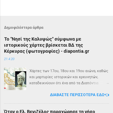
Δημοφιλέστερα άρθρα
Το "Νησί της Καλυψώς" σύμφωνα με
ιστορικούς χάρτες βρίσκεται ΒΔ της
Κέρκυρας (φωτογραφίες) - diapontia.gr
21.4.20
Χάρτες των 17ου, 18ου και 19ου αιώνα, καθώς
και μαρτυρίες ιστορικών και ερευνητών,
καταδεικνύουν ότι ένα από τα Διαπόντια
Νησιά, βορειοδυτικά της Κέρκυρας, ήταν
ΔΙΑΒΆΣΤΕ ΠΕΡΙΣΣΌΤΕΡΑ ΕΔΏ👈
γνωστό με την ονομασία Ωγυγία ή «Νησί της
Καλυψώς». Από diapontia.gr Το γεγονός αυτό
έρχεται να επιβεβαιώσει τη μυθολογία και
Όταν ο Ελ. Βενιζέλος παραχώρησε τη νήσο