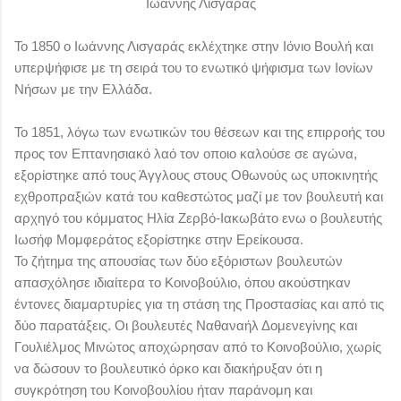
Ιωάννης Λισγαράς
Το 1850 ο Ιωάννης Λισγαράς εκλέχτηκε στην Ιόνιο Βουλή και
υπερψήφισε με τη σειρά του το ενωτικό ψήφισμα των Ιονίων
Νήσων με την Ελλάδα.
Το 1851, λόγω των ενωτικών του θέσεων και της επιρροής του
προς τον Επτανησιακό λαό τον οποιο καλούσε σε αγώνα,
εξορίστηκε από τους Άγγλους στους Οθωνούς ως υποκινητής
εχθροπραξιών κατά του καθεστώτος μαζί με τον
βουλευτή και
αρχηγό του κόμματος Ηλία Ζερβό-Ιακωβάτο
ενω ο βουλευτής
Ιωσήφ Μομφεράτος εξορίστηκε στην
Ερείκουσα.
Το ζήτημα της απουσίας των δύο εξόριστων βουλευτών
απασχόλησε ιδιαίτερα το Κοινοβούλιο, όπου ακούστηκαν
έντονες διαμαρτυρίες για τη στάση της Προστασίας και από τις
δύο παρατάξεις. Οι βουλευτές Ναθαναήλ Δομενεγίνης και
Γουλιέλμος Μινώτος αποχώρησαν από το Κοινοβούλιο, χωρίς
να δώσουν το βουλευτικό όρκο και διακήρυξαν ότι η
συγκρότηση του Κοινοβουλίου ήταν παράνομη και