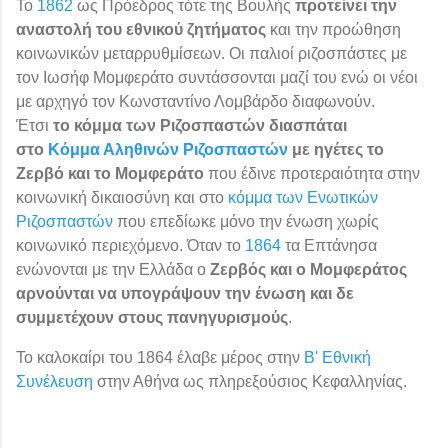
Το
1862
ως Πρόεδρος τότε της Βουλής
προτείνει την
αναστολή του εθνικού ζητήματος
και την προώθηση
κοινωνικών μεταρρυθμίσεων. Οι παλιοί ριζοσπάστες με
τον Ιωσήφ Μομφεράτο συντάσσονται μαζί του ενώ οι νέοι
με αρχηγό τον Κωνσταντίνο Λομβάρδο διαφωνούν.
Έτσι
το κόμμα των Ριζοσπαστών διασπάται
στο
Κόμμα Αληθινών Ριζοσπαστών
με ηγέτες το
Ζερβό και το Μομφεράτο
που έδινε προτεραιότητα στην
κοινωνική δικαιοσύνη και στο
κόμμα των Ενωτικών
Ριζοσπαστών
που επεδίωκε μόνο την ένωση χωρίς
κοινωνικό περιεχόμενο. Όταν το
1864
τα Επτάνησα
ενώνονται με την Ελλάδα ο
Ζερβός και ο Μομφεράτος
αρνούνται να υπογράψουν την ένωση και δε
συμμετέχουν στους πανηγυρισμούς
.
Το καλοκαίρι του 1864 έλαβε μέρος στην
Β' Εθνική
Συνέλευση
στην Αθήνα ως πληρεξούσιος Κεφαλληνίας.