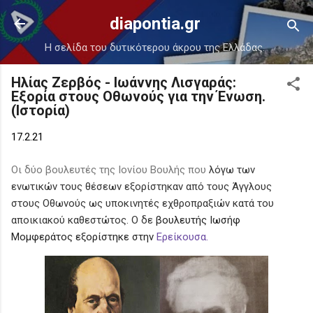
Μετάβαση στο κύριο περιεχόμενο
diapontia.gr
Η σελίδα του δυτικότερου άκρου της Ελλάδας.
Ηλίας Ζερβός - Ιωάννης Λισγαράς:
Εξορία στους Οθωνούς για την Ένωση.
(Ιστορία)
17.2.21
Οι δύο βουλευτές της Ιονίου Βουλής που
λόγω των
ενωτικών τους θέσεων εξορίστηκαν από τους Άγγλους
στους Οθωνούς ως υποκινητές εχθροπραξιών κατά του
αποικιακού καθεστώτος. Ο δε
βουλευτής Ιωσήφ
Μομφεράτος εξορίστηκε στην
Ερείκουσα.