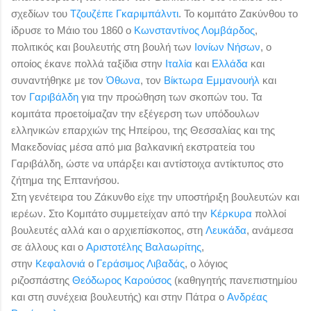
σχεδίων του
Τζουζέπε Γκαριμπάλντι
. Το
κομιτάτο Ζακύνθου το
ίδρυσε το Μάιο του 1860 ο
Κωνσταντίνος Λομβάρδος
,
πολιτικός και βουλευτής στη βουλή των
Ιονίων Νήσων
, ο
οποίος έκανε πολλά ταξίδια στην
Ιταλία
και
Ελλάδα
και
συναντήθηκε με τον
Όθωνα
, τον
Βίκτωρα Εμμανουήλ
και
τον
Γαριβάλδη
για την προώθηση των σκοπών του. Τα
κομιτάτα προετοίμαζαν την εξέγερση των υπόδουλων
ελληνικών επαρχιών της Ηπείρου, της Θεσσαλίας και της
Μακεδονίας μέσα από μια βαλκανική εκστρατεία του
Γαριβάλδη, ώστε να υπάρξει και αντίστοιχα αντίκτυπος στο
ζήτημα της Επτανήσου
.
Στη γενέτειρα του Ζάκυνθο είχε την υποστήριξη βουλευτών και
ιερέων
. Στο Κομιτάτο συμμετείχαν από την
Κέρκυρα
πολλοί
βουλευτές αλλά και ο αρχιεπίσκοπος, στη
Λευκάδα
, ανάμεσα
σε άλλους και ο
Αριστοτέλης Βαλαωρίτης
,
στην
Κεφαλονιά
ο
Γεράσιμος Λιβαδάς
, ο λόγιος
ριζοσπάστης
Θεόδωρος Καρούσος
(καθηγητής πανεπιστημίου
και στη συνέχεια βουλευτής)
και στην Πάτρα ο
Ανδρέας