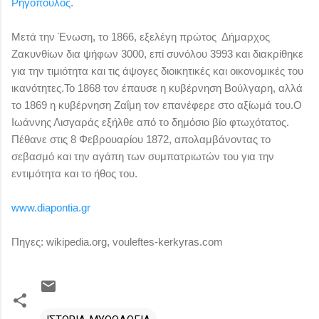
Ρηγόπουλος
.
Μετά την Ένωση, το 1866, εξελέγη πρώτος Δήμαρχος
Ζακυνθίων
δια ψήφων 3000, επί συνόλου 3993 και
διακρίθηκε
για την τιμιότητα και τις άψογες διοικητικές και οικονομικές του
ικανότητες.
Το 1868 τον έπαυσε η κυβέρνηση Βούλγαρη, αλλά
το 1869 η κυβέρνηση Ζαΐμη τον επανέφερε στο αξίωμά του.
Ο
Ιωάννης Λισγαράς εξήλθε από το δημόσιο βίο φτωχότατος.
Πέθανε στις 8 Φεβρουαρίου 1872, απολαμβάνοντας το
σεβασμό και την αγάπη των συμπατριωτών του για την
εντιμότητα και το ήθος του.
www.diapontia.gr
Πηγες: wikipedia.org, vouleftes-kerkyras.com