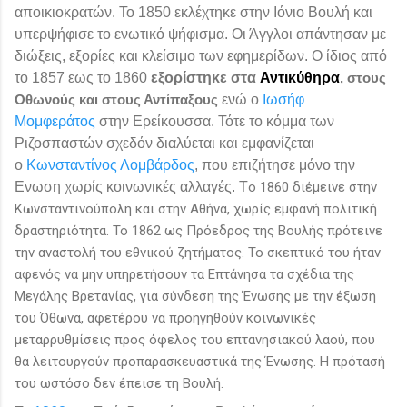
αποικιοκρατών. Το 1850 εκλέχτηκε στην Ιόνιο Βουλή και
υπερψήφισε το ενωτικό ψήφισμα. Οι Άγγλοι απάντησαν με
διώξεις, εξορίες και κλείσιμο των εφημερίδων. Ο ίδιος από
το 1857 εως το 1860
εξορίστηκε στα
Αντικύθηρα
, στους
Οθωνούς και στους Αντίπαξους
ενώ ο
Ιωσήφ
Μομφεράτος
στην Ερείκουσσα. Τότε το κόμμα των
Ριζοσπαστών σχεδόν διαλύεται και εμφανίζεται
ο
Κωνσταντίνος Λομβάρδος
, που επιζήτησε μόνο την
Ενωση χωρίς κοινωνικές αλλαγές. Τ
ο 1860 διέμεινε στην
Κωνσταντινούπολη και στην Αθήνα, χωρίς εμφανή πολιτική
δραστηριότητα. Το 1862 ως Πρόεδρος της Βουλής πρότεινε
την αναστολή του εθνικού ζητήματος. Το σκεπτικό του ήταν
αφενός να μην υπηρετήσουν τα Επτάνησα τα σχέδια της
Μεγάλης Βρετανίας, για σύνδεση της Ένωσης με την έξωση
του Όθωνα, αφετέρου να προηγηθούν κοινωνικές
μεταρρυθμίσεις προς όφελος του επτανησιακού λαού, που
θα λειτουργούν προπαρασκευαστικά της Ένωσης. Η πρότασή
του ωστόσο δεν έπεισε τη Βουλή.