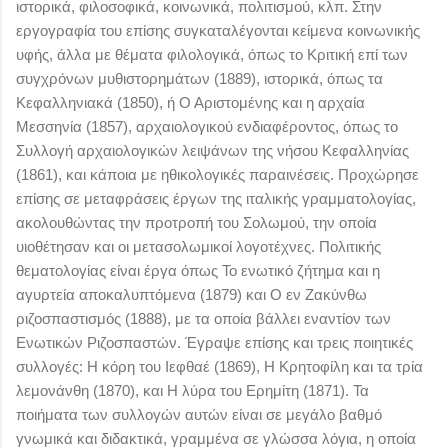
ιστορικά, φιλοσοφικά, κοινωνικά, πολιτισμού, κλπ. Στην
εργογραφία του επίσης συγκαταλέγονται κείμενα κοινωνικής
υφής, άλλα με θέματα φιλολογικά, όπως το Κριτική επί των
συγχρόνων μυθιστορημάτων (1889), ιστορικά, όπως τα
Κεφαλληνιακά (1850), ή Ο Αριστομένης και η αρχαία
Μεσσηνία (1857), αρχαιολογικού ενδιαφέροντος, όπως το
Συλλογή αρχαιολογικών λειψάνων της νήσου Κεφαλληνίας
(1861), και κάποια με ηθικολογικές παραινέσεις. Προχώρησε
επίσης σε μεταφράσεις έργων της ιταλικής γραμματολογίας,
ακολουθώντας την προτροπή του Σολωμού, την οποία
υιοθέτησαν και οι μετασολωμικοί λογοτέχνες. Πολιτικής
θεματολογίας είναι έργα όπως Το ενωτικό ζήτημα και η
αγυρτεία αποκαλυπτόμενα (1879) και Ο εν Ζακύνθω
ριζοσπαστισμός (1888), με τα οποία βάλλει εναντίον των
Ενωτικών Ριζοσπαστών. Έγραψε επίσης και τρεις ποιητικές
συλλογές: Η κόρη του Ιεφθαέ (1869), Η Κρητοφίλη και τα τρία
λεμονάνθη (1870), και Η λύρα του Ερημίτη (1871). Τα
ποιήματα των συλλογών αυτών είναι σε μεγάλο βαθμό
γνωμικά και διδακτικά, γραμμένα σε γλώσσα λόγια, η οποία