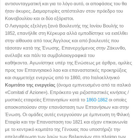
αντισυνταγματική και για το λόγο αυτό, οι αποφάσεις του θα
ήταν άκυρες. Διαμαρτυρίες απέστειλαν στον πρόεδρο του
Κοινοβουλίου και οι δύο εξόριστοι.
Ο Λισγαράς εξελέγη ξανά Βουλευτής της Ιονίου Βουλής το
1852, επανήλθε στη Κέρκυρα
αλλά εμποδίστηκε να εισέλθει
στην αίθουσα από τους Άγγλους και από βουλευτές που
τάσοταν κατά της Ένωσης.
Επανερχόμενος στην Ζάκυνθο,
ανέλαβε και πάλι τα συμβολαιογραφικά του
καθήκοντα.
Αγωνίστηκε υπέρ της Ενώσεως με άρθρα, ομιλίες
προς τον Επτανησιακό λαο και επαναστατικές προκηρύξεις
και συμμετείχε ενεργώς από το 1860, στο Ιταλοελληνικό
Κομιτάτο της ενεργείας
(όνομα εμπνευσμένο από τα ιταλικά
«Comitati d' Azione»). Επρόκειτο για ριζοσπαστικές κινήσεις /
μυστικές εταιρείες Επτανησίων κατά το
1860
-
1862
οι οποίες
αποσκοπούσαν στην επανάσταση των Επτανήσιων και στην
Ένωση
. Οι ομάδες αυτές ενεργούσαν με έμπνευση τη Φιλική
Εταιρία και την Επανασταση του 1821 και είχαν επικοινωνία
με το κεντρικό κομιτάτο της Γένουας που υποστήριζε την
απελευθέρωση των λαών των Βαλκανίων στο πλαίσιο των