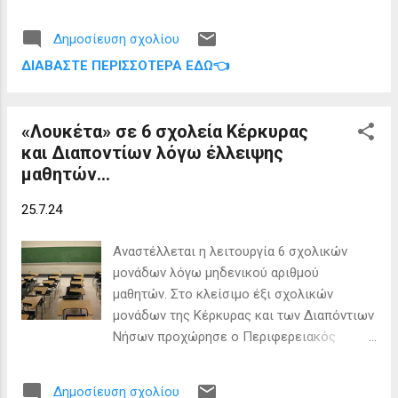
τον καθαρισμό των παραλιών στα
της κυβέρνησης να δημιουργήσει ένα
Διαποντια Νησιά, με τους Αντιδημάρχους
τεράστιο υπεράκτιο αιολικό πάρκο στη
Δημοσίευση σχολίου
να τονίζουν ότι έχει γίνει καθαρισμός και
θαλάσια περιοχή ανάμεσα στα τρία νησιά. β)
ΔΙΑΒΆΣΤΕ ΠΕΡΙΣΣΌΤΕΡΑ ΕΔΏ👈
την παράταξη της κ. Υδραίου να επιμένει
Προβλήματα από την έναρξη ερευνών για
ότι υπάρχουν σκουπίδια. Η Μ. Υδραίου και
υδρογονάνθρακες στη θαλάσια περιοχή των
οι σύμβουλοι της παράταξης Κερκυραίων
Διαποντ...
«Λουκέτα» σε 6 σχολεία Κέρκυρας
Δήμος αποχώρησαν, δηλώνοντας
και Διαποντίων λόγω έλλειψης
προσβεβλημένοι από μια αναφορά του
μαθητών…
αντιδημάρχου, Α. Καρδόνα, σχετικά με τη
θητεία του Μ. Κατέχη στα Διαπόντια κατά
25.7.24
την απελθούσα δημοτική περίοδο.
Αντεγκλήσεις, ζήτησαν από τον Καρδόνα να
Αναστέλλεται η λειτουργία 6 σχολικών
ανακαλέσει, δεν το έκανε, αποχώρησαν.
μονάδων λόγω μηδενικού αριθμού
Είχε προηγηθεί συζήτηση επί των
μαθητών. Στο κλείσιμο έξι σχολικών
ερωτήσεων, τουλάχιστον δυόμιση ωρών,
μονάδων της Κέρκυρας και των Διαπόντιων
όπου αναφέρθηκαν σχεδόν όλα τα χαίνοντα
Νήσων προχώρησε ο Περιφερειακός
θέματα της καθημερινότητας, χωρίς να
Διευθυντής Πρωτοβάθμιας και
γίνεται κανείς σοφότερος για την πιθανή
Δευτεροβάθμιας Εκπαίδευσης Ιονίων
εξέλιξή τους. Αναφερόμενος στη
Δημοσίευση σχολίου