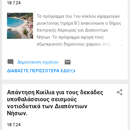
18.7.24
προικισμένη με πολύ πλούσια κοιτάσματα
αργού πετρελαίου και ιδιαίτερα φυσικού
To πρόγραμμα του 1ου κύκλου εφαρμογών
αερίου (βλ. εικόνες 1 και 2 που
μυοκτονίας (τμήμα Β΄) ανακοίνωσε ο δήμος
ακολουθούν). Στo Θρακικό Πέλαγος έχουμε
Κεντρικής Κέρκυρας και Διαποντίων
έξι κοιτάσματα αργού πετρελαίου, με
Νήσων. Το πρόγραμμα αφορά τους
απόθεμα 1.5 δισεκατομμύρια βαρέλια, ενώ
εξωτερικούς δημόσιους χώρους στις
στα βορειοδυτικά της Κέρκυρας, στα
δημοτικές ενότητες: Φαιάκων – Αχιλλείων
Διαπόντια Νησιά, έχουμε άλλα έχουμε άλλα
– Παρελίων - Παλαιοκαστριτών &
1.5 δισ. βαρέλια, στους Αντίπαξους άλλο
Δημοσίευση σχολίου
Διαποντίων νήσων. Η δράση γίνεται στα
ένα ένα δισεκατομμύρια βαρέλια και στον
ΔΙΑΒΆΣΤΕ ΠΕΡΙΣΣΌΤΕΡΑ ΕΔΏ👈
πλαίσια της «Μυοκτονία, Εντομοκτονία,
Πατραϊκό κόλπο 250 εκατομμύρια, σύνολο
απολυμάνσεις και οφιοαπώθηση στο δήμο
4.250 δισ. Η αξία των κο...
Κεντρικής Κέρκυρας και Διαποντίων
Απάντηση Κικίλια για τους δεκάδες
Νήσων. Παρασκευή 26/07/2024 Διαπόντια
υποθαλάσσιους σεισμούς
Νησιά Όπως αναφέρει η ανακοίνωση, το
νοτιοδυτικά των Διαπόντιων
πρόγραμμα μπορεί να τροποποιηθεί
Νήσων.
ανάλογα με τις καιρικές συνθήκες ή αν
συντρέχουν άλλοι σοβαροί λόγοι. Έχουν
18.7.24
ληφθεί υπόψη τα δρομολόγια προς τα