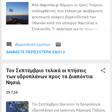
"Marina Del Rey" με το συγκρότημα του
Από diapontia.gr Νόμιμοι οι τρεις Τούρκοι
Κερκυραίου Άγγελου Σκολαρίκη "Τα παιδιά
συλληφθέντες που έπλεαν με ακυβέρνητο
απ το Γαρούνα". Η συνάντηση με τον
φουσκωτό σκάφος βορειοδυτικά των
Περιφερειάρχη Γιάννη Τρεπεκλή έγινε σε
Οθωνών κατά τον υπουργό Ναυτιλίας κ.
πολύ φιλικό κλίμα ενώ ο Περιφερειάρχης
Στυλιανίδη. Τι απάντησε για το τουρκικό
τόνισε ότι πάντα στήριζε την ομογένεια
ερευνητικό σκάφος Denar Explorer μετά
από την εποχή που ήταν Δήμαρχος
από την επερώτηση του βουλευτή
Κέρκυρας και για αυτό είχε προχωρήσει σε
Δημοσίευση σχολίου
Κωνσταντίνου Φλώρου: Υ.Γ: Το site
αδελφοποίηση του Δήμου Κέρκυρας με τον
ΔΙΑΒΆΣΤΕ ΠΕΡΙΣΣΌΤΕΡΑ ΕΔΏ👈
diapontia.gr ήταν το μόνο που από τη πρώτη
Δή...
στιγμή της σύλληψης ανέφερε πως
πρόκειται για τούρκους υπηκόους, σε
Τον Σεπτέμβριο τελικά οι πτήσεις
αντίθεση με όλα τα τοπικά ειδησεογραφικά
των υδροπλάνων προς τα Διαπόντια
site που δεν ανέφεραν την καταγωγή των
Νησιά.
συλληφθέντων. 👉 Ακολουθήστε τα
Διαπόντια Νησιά στο Facebook
29.7.24
Τον Σεπτέμβριο ξεκινούν τα δρομολόγια
υδροπλάνων για Ιωάννινα, Κέρκυρα, Παξούς,