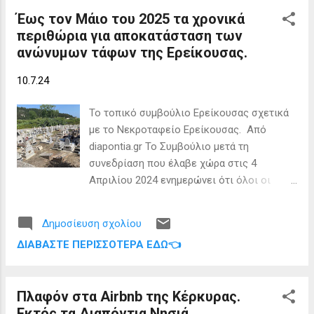
πτήσεων ...
Έως τον Μάιο του 2025 τα χρονικά
περιθώρια για αποκατάσταση των
ανώνυμων τάφων της Ερείκουσας.
10.7.24
Το τοπικό συμβούλιο Ερείκουσας σχετικά
με το Νεκροταφείο Ερείκουσας. Από
diapontia.gr Το Συμβούλιο μετά τη
συνεδρίαση που έλαβε χώρα στις 4
Απριλίου 2024 ενημερώνει ότι όλοι οι
οικογενειακοί τάφοι που δεν έχουν
αναγνωριστεί και αποκατασταθεί από μέλη
Δημοσίευση σχολίου
της εκάστοτε οικογένειας έως τον Μάιο
ΔΙΑΒΆΣΤΕ ΠΕΡΙΣΣΌΤΕΡΑ ΕΔΏ👈
του 2025 θα εκκενωθούν και θα
επανατοποθετηθούν.
Πλαφόν στα Airbnb της Κέρκυρας.
Εκτός τα Διαπόντια Νησιά.