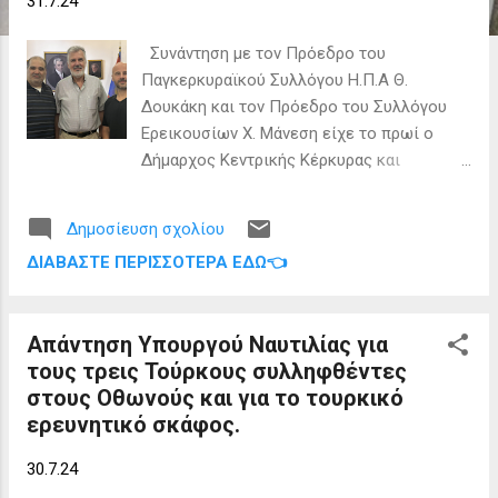
31.7.24
ε
ι
Συνάντηση με τον Πρόεδρο του
ς
Παγκερκυραϊκού Συλλόγου Η.Π.Α Θ.
Δουκάκη και τον Πρόεδρο του Συλλόγου
Ερεικουσίων Χ. Μάνεση είχε το πρωί ο
Δήμαρχος Κεντρικής Κέρκυρας και
Διαποντίων Νήσων Στέφανος Πουλημένος.
Οι δυο πρόεδροι κάλεσαν επίσημα τον
Δημοσίευση σχολίου
Δήμαρχο στην "Κερκυραϊκή Βραδιά" που
ΔΙΑΒΆΣΤΕ ΠΕΡΙΣΣΌΤΕΡΑ ΕΔΏ👈
διοργανώνουν στην Αμερική τον Νοέμβριο
του 2024 και διοργανώνεται από τους 4
συλλόγους. Οι δυο εκπρόσωποι ανέφεραν
Απάντηση Υπουργού Ναυτιλίας για
στον Δήμαρχο ότι ο Πανκερκυραϊκος και οι
τους τρεις Τούρκους συλληφθέντες
3 Διαποντιακοί Σύλλογοι Νέας Υόρκης
στους Οθωνούς και για το τουρκικό
(Οθωνών, Μαθρακίου και Ερείκουσας) για
ερευνητικό σκάφος.
ακόμα μια φορά δείχνουν πόσο ενωμένοι
είναι. Η εκδήλωση θα πραγματοποιηθεί το
30.7.24
Σάββατο 30 Νοεμβρίου 2024 στη σκηνή