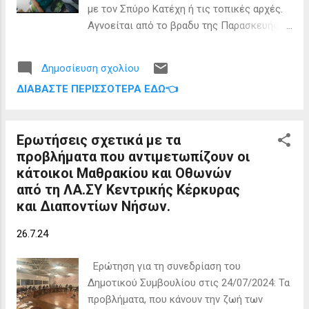
ήταν η εξοικείωση των πληρωμάτων αλλά
με τον Σπύρο Κατέχη ή τις τοπικές αρχές.
και του επιχειρησιακού προσωπικού της
Αγνοείται από το βραδυ της Παρασκευής
Hellenic Seaplanes με τους ελληνικούς
26 Ιουλίου, η 38χρονη Φιλιππινέζα Delma
αιθέρες και θάλασσες, πραγματοποιώντας
Olay σύμφωνα με ανάρτηση που έκανε στα
σειρά προσθαλασσώσεων και
Δημοσίευση σχολίου
social ο Σπύρος Κατέχης ιδιοκτήτης του
αποθαλασσώσεων. “Από το 2013
ΔΙΑΒΆΣΤΕ ΠΕΡΙΣΣΌΤΕΡΑ ΕΔΏ👈
Flisvos στην Βλαχέρνα Κανονιού. Η
παλεύουμε για να μπορέσουμε να στήσουμε
αγνοούμενη έμενε στο Κανόνι και δούλευε
τ...
ως νταντά στο σπίτι του. Η εξαφάνιση έχει
Ερωτήσεις σχετικά με τα
δηλωθεί και στην αστυνομία. Στην ανάρτησή
προβλήματα που αντιμετωπίζουν οι
του αναφέρει τις εξής πληροφορίες:
κάτοικοι Μαθρακίου και Οθωνών
Τρέχουσα κατοικία: Κέρκυρα, Ελλάδα
από τη ΛΑ.ΣΥ Κεντρικής Κέρκυρας
Εθεάθη τελευταία: Ημερομηνία: Τελευταία
και Διαποντίων Νήσων.
εμφάνιση στις 12 το βράδυ Τοποθεσία:
Κανόνι Κέρκυρας Περιγραφή: Η Delma Olay
26.7.24
είναι η αγαπημένη μας νταντά. Τελευταία
φορά εθεάθη στην περιοχή Κανόνι της
Ερώτηση για τη συνεδρίαση του
Κέρκυρας τα μεσάνυχτα. Αίτημα για
Δημοτικού Συμβουλίου στις 24/07/2024: Τα
πληροφορίες: Εάν κάποιος έχει
προβλήματα, που κάνουν την ζωή των
οποιαδήποτε πληροφορία σχετικά με την