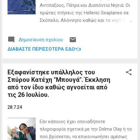
Αντίπαξους, Πάτρα και Διαπόντια Νησιά. Οι
πρώτες πτήσεις της Hellenic Seaplanes σε
Σκόπελο, Αλόννησο καθώς και το νησί της
Σκύρου είναι γεγονός. Έχοντας ως
αφετηρία το αεροδρόμιο των Μεγάρων, το
Δημοσίευση σχολίου
πτητικό πρόγραμμα περιλάμβανε
ΔΙΑΒΆΣΤΕ ΠΕΡΙΣΣΌΤΕΡΑ ΕΔΏ👈
δρομολόγια γνωριμίας των επιβατών στη
λογική του island hoping, προσφέροντας
την ευκαιρία σε μελλοντικούς ταξιδιώτες
Εξαφανίστηκε υπάλληλος του
και σε εκπροσώπους των τοπικών αρχών
Σπύρου Κατέχη "Μπουγά". Έκκληση
να γνωρίσουν τις δυνατότητες και τα
από τον ίδιο καθώς αγνοείται από
πλεονεκτήματα των υδροπλάνων. Μάλιστα
τις 26 Ιουλίου.
στις πρώτες πτήσεις επέβαιναν ο
Υφυπουργός Υγείας, κ. Μάριος
28.7.24
Θεμιστοκλέους, το τηλεοπτικό συνεργείο
της κρατικής τηλεόρασης και ο Πρόεδρος
Εάν κάποιος έχει οποιαδήποτε
και Διευθύνων Σύμβουλος της εταιρείας, κ.
πληροφορία σχετικά με την Delma Olay ή το
Νικόλας Χαραλάμπους. Απώτερος στόχος
πού βρίσκεται, να επικοινωνήσει αμέσως