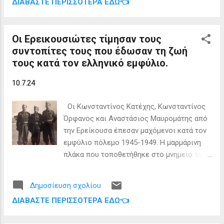
ΔΙΑΒΆΣΤΕ ΠΕΡΙΣΣΌΤΕΡΑ ΕΔΏ👈
λίμνη της χώρας με αδειοδοτημένο
Ιουνίου 1914. Πηγή μας είναι το βιβλίο του
υδατοδρόμιο. Αυτό είναι ο κοινός στόχος
Δρα Ιωάννη Σ. Παπαφλωράτου «Ο
του Δήμου και της Hellenic Seaplanes όπως
ΕΛΛΗΝΙΣΜΟΣ ΤΗΣ ΒΟΡΕΙΟΥ ΗΠΕΙΡΟ...
Οι Ερεικουσιώτες τίμησαν τους
αποτυπώθηκε σε συνάντηση που είχαν ο
συντοπίτες τους που έδωσαν τη ζωή
Διευθύνων Σύμβουλος της εταιρείας με τον
τους κατά τον ελληνικό εμφύλιο.
Δήμαρχο της πόλης. Επιπλέον, συζητήθηκαν
προοπτικές επέκτασης στην Αλβανία με
10.7.24
τον Δήμαρχο Αυλώνας, Ermal Dredha, για
την ανάπτυξη υδατοδρομίων που θα
Οι Κωνσταντίνος Κατέχης, Κωνσταντίνος
ενισχύσουν τον τουρισμό και τις
Όρφανος και Αναστάσιος Μαυρομάτης από
επιχειρηματικές δραστηριότητες στην
την Ερείκουσα έπεσαν μαχόμενοι κατά τον
περιοχή. Αρχή προς Κέρκυρα Οι πτήσεις θα
εμφύλιο πόλεμο 1945-1949. Η μαρμάρινη
ξεκινήσουν με δύο καθημερινά δρομολόγια
πλάκα που τοποθετήθηκε στο μνημείο του
προς και από την Κέρκυρα. Ο Διευθύνων
άγνωστο στρατιώτη Ερείκουσας εις μνήμη
Σύμβουλος των εταιρειών, Νικόλας
των πεσόντων Ερεικουσιωτών κατά τον
Χαραλάμπους, από τα Ιωάννινα ανέφερε ότι
Δημοσίευση σχολίου
ελληνικό εμφύλιο πόλεμο.
η αδειοδότηση του υδατοδρομίου
ΔΙΑΒΆΣΤΕ ΠΕΡΙΣΣΌΤΕΡΑ ΕΔΏ👈
αναμένεται να ολοκληρωθεί μέχρι το τέλος
του καλοκαιριού και ότι το κόστος των