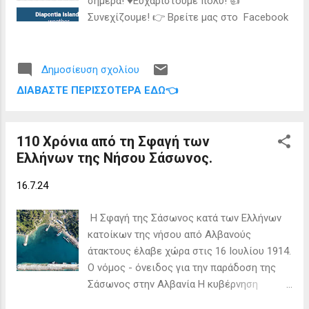
σήμερα! ♥️Ευχαριστούμε πολύ! 👍
εκδηλώθηκε ασθενής σεισμική δόνηση
Συνεχίζουμε! 👉 Βρείτε μας στο Facebook
μεγέθους 4.6 R με επίκεντρο το θαλάσσιο
χώρο 30 χλμ. περίπου ΝΝΔ των Οθωνών.
Ακολούθησε μια φυσιολογική μετασεισμική
Δημοσίευση σχολίου
ακολουθία στην ευρύτερη πλειόσειστη
ΔΙΑΒΆΣΤΕ ΠΕΡΙΣΣΌΤΕΡΑ ΕΔΏ👈
περιοχή με σεισμούς μικρού μεγέθους (2-
3.9 R), η οποία διήρκεσε μέχρι περίπου τα
μέσα Απριλίου 2024. Από 1ης Ιουνίου 2024
110 Χρόνια από τη Σφαγή των
μέχρι σήμερα παρατηρείται μια μικρή
Ελλήνων της Νήσου Σάσωνος.
ενεργοποίηση της ίδιας πλε...
16.7.24
Η Σφαγή της Σάσωνος κατά των Ελλήνων
κατοίκων της νήσου από Αλβανούς
άτακτους έλαβε χώρα στις 16 Ιουλίου 1914.
Ο νόμος - όνειδος για την παράδοση της
Σάσωνος στην Αλβανία Η κυβέρνηση
Βενιζέλου χωρίς ίχνος διορατικότητας,