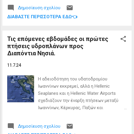
παραβλέποντας τη χαώδη κατάσταση που
Δημοσίευση σχολίου
επικρατούσε στην Αλβανία και τον
ΔΙΑΒΆΣΤΕ ΠΕΡΙΣΣΌΤΕΡΑ ΕΔΏ👈
αυτονομιστικό αγώνα των
Βορειοηπειρωτών που βρισκόταν σε
εξέλιξη υπέκυψε στις πιέσεις, που
Τις επόμενες εβδομάδες οι πρώτες
προέρχονταν κυρίως από την Ιταλία και
πτήσεις υδροπλάνων προς
δευτερευόντως την Αυστρία και κατέθεσε
Διαπόντια Νησιά.
στις 5 Μαΐου 1914 στη Βουλή νομοσχέδιο
«Περί παραχωρήσεως της νησίδος
11.7.24
Σάσωνος εις την Αλβανίαν» . Σύμφωνα με
αυτό επιτρεπόταν η παραχώρηση "εις την
H αδειοδότηση του υδατοδρομίου
Αλβανικής Επικράτειαν της νησίδος της
Ιωαννίνων εκκρεμεί, αλλά η Hellenic
Σάσωνος, ανηκούσης τω Ελληνικώ
Seaplanes και η Hellenic Water Airports
Βασιλείω δυνάμει του άρθρου 2’ της περί
σχεδιάζουν την έναρξη πτήσεων μεταξύ
παραχωρήσεως των Ιονίων Νήσων
Ιωαννίνων, Κέρκυρας, Παξών και
Συνθήκης του Λονδίνου της 17/29 Μαρτίου
Διαπόντιων Νήσων τις επόμενες
1864". Παραθέτουμε τον νόμο αυτούσιο
εβδομάδες, με βάση το αεροδρόμιο
όπως δημοσιεύθηκε στο Φύλλο
Δημοσίευση σχολίου
Ιωαννίνων. Η Παμβώτιδα θα γίνει η πρώτη
Εφημερίδος της Κυβερνήσεως της 7ης