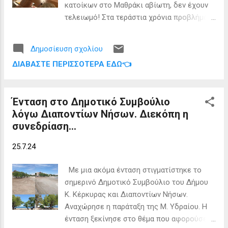
κατοίκων στο Μαθράκι αβίωτη, δεν έχουν
Delma Olay ή το πού βρίσκεται, στείλτε μας
τελειωμό! Στα τεράστια χρόνια προβλήματα
μήνυμα απευθείας ή επικοινωνήστε αμέσως
που οι κάτοικοι των Διαποντίων
με τις τοπικές αρχές. Ευχαριστούμε για τη
αντιμετωπίζουν (ανεπαρκείς και άθλιες
βοήθειά σας. ΦΩΤΟ@FB/SPIROS CATECHIS
Δημοσίευση σχολίου
συγκοινωνίες, λιμάνια προβληματικά,
👉 Ακολο...
ΔΙΑΒΆΣΤΕ ΠΕΡΙΣΣΌΤΕΡΑ ΕΔΏ👈
υπερβολικά δύσκολος και πανάκριβος
εφοδιασμός τους με προμήθειες,
υποτυπώδης και ανεπαρκής υγειονομική
Ένταση στο Δημοτικό Συμβούλιο
περίθαλψη, εγκαταλελειμμένα – όπου
λόγω Διαποντίων Νήσων. Διεκόπη η
υπάρχουν— ελικοδρόμια, υποτυπώδης
συνεδρίαση...
ύδρευση και παντελής έλλειψη
αποχέτευσης, τρισάθλιο οδικό δίκτυο,
25.7.24
υποτυπώδης ηλεκτροφωτισμός, παντελής
έλλειψη πυρασφάλειας και ζωνών
Με μια ακόμα ένταση στιγματίστηκε το
πυροπροστασίας, προβληματική αποκομιδή
σημερινό Δημοτικό Συμβούλιο του Δήμου
στερεών αποβλήτων κ.ά.) κάθε χρόνο
Κ. Κέρκυρας και Διαποντίων Νήσων.
προστίθενται και νέα. ΄Ετσι σε όλα αυτά τα
Αναχώρησε η παράταξη της Μ. Υδραίου. Η
προβλήματα έχουν προστεθεί, τελευταία: α)
ένταση ξεκίνησε στο θέμα που αφορούσε
Προβλήματα σχετιζόμενα με την πρόθεση