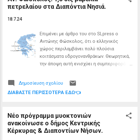
πετρελαίου στα Διαπόντια Νησιά.
Η Αγία Τριάδα είναι η Εκκλησία δίπλα στο
λιμάνι και έχει πέτρινο καμπαναριό. • Το
18.7.24
Σαντάρδο είναι το υψηλότερο σημείο της
Ερεικούσας, με υψόμετρο 130 μέτρα. Από
Επιμένει με άρθρο του στο SLpress ο
εκεί θα απολαύσετε πανοραμική θέα του
Αντώνης Φώσκολος, ότι ο ελληνικός
νησιού. Οι καλύτερες παραλίες • Η παραλία
χώρος περιλαμβάνει πολύ πλούσια
της Ερεικούσας, γνωστή και ως όρμος του
κοιτάσματα υδρογονανθράκων. Θεωρητικά,
Πόρτο , είναι μια εντυπωσιακή αμμουδιά
την άποψη αυτή ενισχύει η συμπεριφορά
και βρίσκεται δίπλα στο λιμάνι. Είναι
της Τουρκίας που κλιμακώνει την πίεσή
οργανωμένη και έχει αρκετές παροχές για
της, παρά τη συγκυριακή ύφεση στο
θαλάσσια σπορ. • Το Φύκι είναι ένα φυσικό
Δημοσίευση σχολίου
στρατιωτικό σκέλος των πιέσεων, στο
λιμάνι από όπου θα δείτε τις πορτοκαλί
ΔΙΑΒΆΣΤΕ ΠΕΡΙΣΣΌΤΕΡΑ ΕΔΏ👈
πλαίσιο των ελληνοτουρκικών, ενώ και με
αποχρώσεις από το ηλιοβασίλεμα
δηλώσεις δεν κρύβει το ενδιαφέρον της.
καθισμέν...
Tα οικονομικά οφέλη από την
Νέο πρόγραμμα μυοκτονιών
εκμετάλλευση των ελληνικών κοιτασμάτων
ανακοίνωσε ο δήμος Κεντρικής
υδρογονανθράκων, πετρελαίου και φυσικού
Κέρκυρας & Διαποντίων Νήσων.
αερίου, είναι πάρα πολύ σημαντικά για την
οικονομία της χώρας μας. Η Ελλάδα είναι