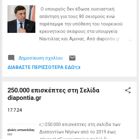
Διαπόντια Νησιά. Οι εργασίες μυοκτονίας
Ο υπουργός δεν έδωσε ουσιαστική
πραγματοποιούνται με την τοποθέτηση
απάντηση για τους 80 σεισμούς ενώ
εγκεκριμένων μυοκτόνων σκευασμάτων
παρέπεμψε την υπόθεση του τουρκικού
στα σχαρωτά του δικτύου ομβρίων υδάτων
ερευνητικού σκάφους στα υπουργεία
του Δήμου σύμφωνα με την μελέτη της
Ναυτιλίας και Άμυνας. Από diapontia.gr
παροχής υπηρεσίας. Αριθμ. Τηλεφώνου
Μετά την επερώτηση του ανεξάρτητου
κέντρου δηλητηριάσεων : 210 7793777.
βουλευτή Λάρισας κ. Φλώρου σχετικά με
Δημοσίευση σχολίου
τους συνεχής υποθαλάσσιους σεισμούς
ΔΙΑΒΆΣΤΕ ΠΕΡΙΣΣΌΤΕΡΑ ΕΔΏ👈
στη θαλάσσια περιοχή νοτιοδυτικά των
Διαπόντιων Νήσων αλλά και όσων αφορά
τα σούτρα-φέρτα του τουρκικού
250.000 επισκέπτες στη Σελίδα
ερευνητικού σκάφους στην εν λόγο
diapontia.gr
περιοχή, ο Υπουργός Πολιτικής
Προστασίας Βασίλης Κικίλιας εξέδωσε την
17.7.24
ακόλουθη απάντηση: Σε απάντηση του
ανωτέρω μέσου κοινοβουλευτικού
👉250.000 επισκέπτες στη σελίδα των
ελέγχου και σε ό,τι μας αφορά, σας
Διαποντίων Νήσων από το 2019 έως
γνωρίζουμε ότι στις 22.03.2024