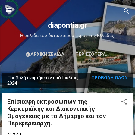
Μετάβαση στο κύριο περιεχόμενο
diapontia.gr
Η σελίδα του δυτικότερου άκρου της Ελλάδας.
🏠ΑΡΧΙΚΉ ΣΕΛΊΔΑ
ΠΕΡΙΣΣΌΤΕΡΑ…
Προβολή αναρτήσεων από Ιούλιος,
ΠΡΟΒΟΛΉ ΌΛΩΝ
Α
2024
ν
α
Επίσκεψη εκπροσώπων της
ρ
Κερκυραϊκής και Διαποντιακής
τ
Ομογένειας με το Δήμαρχο και τον
ή
Περιφερειάρχη.
σ