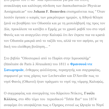
ανακάλυψη και καλύτερη σύνδεση των διασκεδαστικών Physicae
Aenigmaticae" του
Johann F. Bonorden
επισημαίνεται
πως
" Όταν
λοιπόν έφτασε ο καιρός των μακρύτερων ημερών, η Αθηνά θέλησε
ξανά να βοηθήσει τον Οδυσσέα και με τη μεσολάβησή της προς τον
Δία, προκάλεσε να κατέβει ο Ερμής με το χρυσό ραβδί του στο νησί
Φανός και να αναγγείλει στην Καλυψώ ότι δεν έπρεπε πια να κρατά
τον Οδυσσέα μακριά από το ταξίδι του, αλλά να τον αφήσει, με τη
δική του ελεύθερη βούληση... "
Στο βιβλίο "Οδοιπορικό από το Παρίσι στην Ιερουσαλήμ"
(Itinéraire de Paris à Jérusalem) του 1811 ο
Φρανσουά ντε
Σατωμπριάν
, ένθερμος φιλέλληνας, περιηγητής και συγγραφέας,
συμφωνεί με τους χάρτες των
Lechevalier και D'Anville πως το
νησί Φανός (Οθωνοί) ήταν πράγματι το νησί της νύμφης Καλυψώς.
O συγγραφέας και συνεργάτης του Κάρολου Ντίκενς,
Γουίλι
Κόλλινς,
στο 48o τόμο του περιοδικού "Teble Bar" του 1874
αναφέρει ότι υποψιάζεται πως ο Όμηρος εννοεί ως Ωγυγία το Νησί