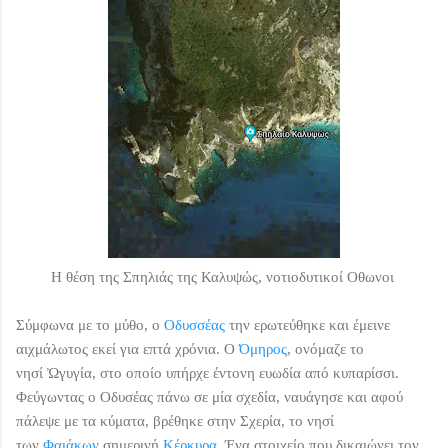
Η θέση της Σπηλιάς της Καλυψώς, νοτιοδυτικοί Οθωνοι
Σύμφωνα με το μύθο, ο
Οδυσσέας
την ερωτεύθηκε και έμεινε
αιχμάλωτος εκεί για επτά χρόνια. Ο
Όμηρος
, ονόμαζε το
νησί
Ὠγυγία
, στο οποίο υπήρχε έντονη ευωδία από κυπαρίσσι.
Φεύγωντας ο Οδυσέας πάνω σε μία σχεδία, ναυάγησε και αφού
πάλεψε με τα κύματα, βρέθηκε στην Σχερία, το νησί
των
Φαιάκων
σημερινή
Κέρκυρα
. Ένα στοιχείο που δικαιώνει τον