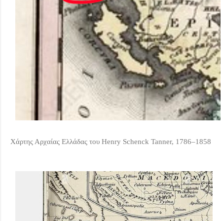
Χάρτης Αρχαίας Ελλάδας του Henry Schenck Tanner, 1786–1858