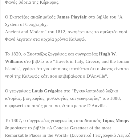
Φανός βόρεια της Κέρκυρας.
Ο Σκοτσέζος ακαδημαϊκός
James Playfair
στο βιβλίο του "A
System of Geography,
Ancient and Modern" του 1812, αναφέρει πως το αμελητέο νησί
Φανό λεγόταν στα αρχαία χρόνια Καλυψώ.
Το 1820, ο Σκοτσέζος ζωγράφος και συγγραφέας
Hugh W.
Williams
στο βιβλίο του "Travels in Italy, Greece, and the Ionian
Islands", γράφει ότι για κάποιους υποτίθεται ότι ο Φανός είναι το
νησί της Καλυψώς κάτι που επιβεβαίωσε ο D'Anville".
O γεωγράφος
Louis Grégoire
στο "Εγκυκλοπαιδικό λεξικό
ιστορίας, βιογραφίας, μυθολογίας και γεωγραφίας" του 1888,
συμφωνεί και αυτός με τη σειρά του με τον D'Anville.
Το 1807, ο συγγραφέας γεωγραφίας εκπαιδευτικός
Τόμας Μπορν
δημοσίευσε το βιβλίο «A Concise Gazetteer of the most
Remarkable Places in the World» (Συνοπτικό Γεωγραφικό Λεξικό