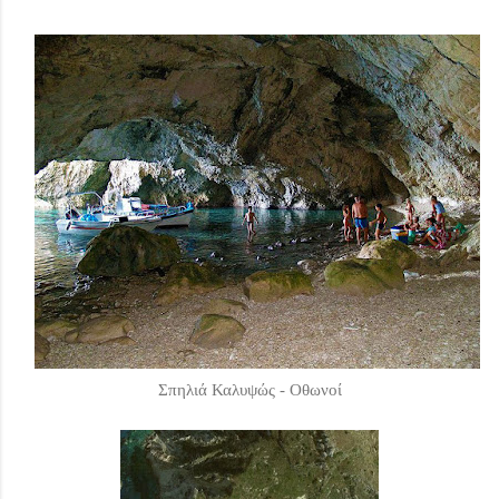
Σπηλιά Καλυψώς - Οθωνοί