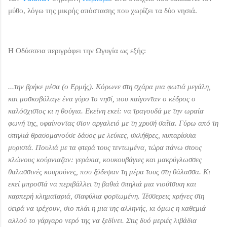
μύθο, λόγω της μικρής απόστασης που χωρίζει τα δύο νησιά.
Η
Οδύσσεια
περιγράφει την Ωγυγία ως εξής:
...την βρήκε μέσα (ο Ερμής). Κόρωνε στη σχάρα μια φωτιά μεγάλη,
και μοσκοβόλαγε ένα γύρο το νησί, που καίγονταν ο κέδρος ο
καλόσχιστος κι η θούγια. Εκείνη εκεί: να τραγουδά με την ωραία
φωνή της, υφαίνοντας στον αργαλειό με τη χρυσή σαΐτα. Γύρω από τη
σπηλιά θρασομανούσε δάσος με λεύκες, σκλήθρες, κυπαρίσσια
μυριστά. Πουλιά με τα φτερά τους τεντωμένα, τώρα πάνω στους
κλώνους κούρνιαζαν: γεράκια, κουκουβάγιες και μακρύγλωσσες
θαλασσινές κουρούνες, που ξόδεψαν τη μέρα τους στη θάλασσα. Κι
εκεί μπροστά να περιβάλλει τη βαθιά σπηλιά μια νιούτσικη και
καρπερή κληματαριά, σταφύλια φορτωμένη. Τέσσερεις κρήνες στη
σειρά να τρέχουν, στο πλάι η μια της αλληνής, κι όμως η καθεμιά
αλλού το γάργαρο νερό της να ξεδίνει. Στις δυό μεριές λιβάδια