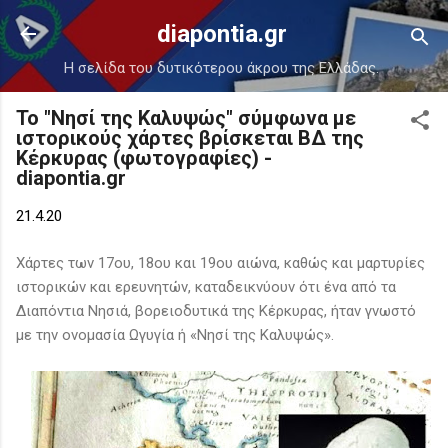
Μετάβαση στο κύριο περιεχόμενο
diapontia.gr
Η σελίδα του δυτικότερου άκρου της Ελλάδας.
Το "Νησί της Καλυψώς" σύμφωνα με
ιστορικούς χάρτες βρίσκεται ΒΔ της
Κέρκυρας (φωτογραφίες) -
diapontia.gr
21.4.20
Χάρτες των 17ου, 18ου και 19ου αιώνα, καθώς και μαρτυρίες
ιστορικών και ερευνητών, καταδεικνύουν ότι ένα από τα
Διαπόντια Νησιά, βορειοδυτικά της Κέρκυρας, ήταν γνωστό
με την ονομασία Ωγυγία ή «Νησί της Καλυψώς».