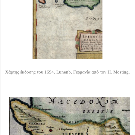
Χάρτης έκδοσης του 1694, Lunenb, Γερμανία από τον H. Mosting.