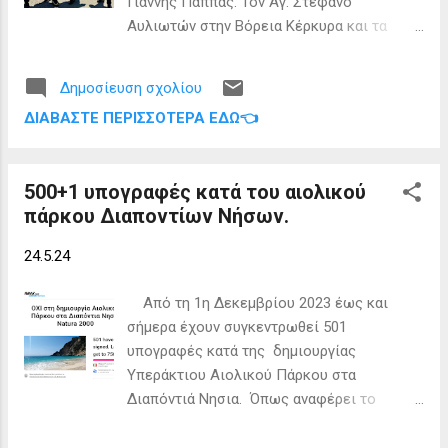
Γιάννης Παππάς. Τον Αγ. Στέφανο
2026
Αυλιωτών στην Βόρεια Κέρκυρα και τα
Διαπόντια Νησιά επισκέφτηκε σήμερα ευρύ
κλιμάκιο της Νέας Δημοκρατίας,
Δημοσίευση σχολίου
απαρτιζόμενο από τον Υφυπουργό
ΔΙΑΒΆΣΤΕ ΠΕΡΙΣΣΌΤΕΡΑ ΕΔΏ👈
Ναυτιλίας και Νησιωτικής Πολιτικής,
Ιωάννη Παππά, τους Βουλευτές Κέρκυρας
Στέφανο Γκίκα, Κεφαλληνίας, Παναγή
500+1 υπογραφές κατά του αιολικού
Καππάτο και Λευκάδας, Aθανάσιο Καββαδά,
πάρκου Διαποντίων Νήσων.
τον Γενικό Γραμματέα Μεταναστευτικής
Πολιτικής, Πάτροκλο Γεωργιάδη, τον
24.5.24
Συντονιστή της ΝΔ Ιονίων Νήσων, Δημήτρη
Κυριαζή και τον Πρόεδρο της ΔΕΕΠ
Από τη 1η Δεκεμβρίου 2023 έως και
Κέρκυρας, Σπύρο Παντελιό. Το κλιμάκιο
σήμερα έχουν συγκεντρωθεί 501
επισκέφτηκε αρχικά τον Αγ. Στέφανο
υπογραφές κατά της δημιουργίας
Αυλιωτών, όπου έγινε παρουσίαση της
Υπεράκτιου Αιολικού Πάρκου στα
μελέτης για τον Λιμένα, παρουσία του
Διαπόντιά Νησια. Όπως αναφέρει το
Δημάρχου Βόρειας Κέρκυρας, Γιώργου
ψήφισμα: Eμείς όλοι οι ακρίτες κάτοικοι
Μαχειμάρη και των συνεργατών του, του
των Διαποντίων Νήσων (Οθωνών –