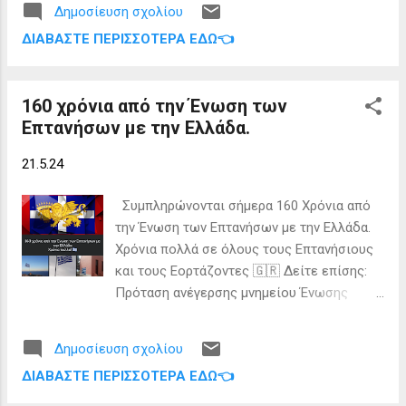
Διευθύνοντα Συμβούλου του Ο.Λ.ΚΕ,
Δημοσίευση σχολίου
Ερείκουσας-Μαθρακίου), από το
Σπύρου Ζερβόπουλου και πολιτών της
ΔΙΑΒΆΣΤΕ ΠΕΡΙΣΣΌΤΕΡΑ ΕΔΏ👈
βοριοδυτικότερο σημείο της Ελλάδας,
ευρύτερης περιοχής. Η μελέτη για το έργο
ενώνουμε τις φωνές με Αυτοδιοικητικούς
ύψους 9 εκατομμυρίων ευρώ, βρίσκεται σε
και λοιπούς φορείς, Συλλόγους και
διαβούλευση στο τεχνικό επίπεδο από ...
160 χρόνια από την Ένωση των
συλλογικότητες, δηλώνοντας την κάθετη
Επτανήσων με την Ελλάδα.
αντίθεση μας στην προσπάθεια
καταστροφής του τόπου μας με την
21.5.24
επιχειρούμενη εγκατάσταση αιολικού
πάρκου μεταξύ των Διαποντίων Νησιών.
Συμπληρώνονται σήμερα 160 Χρόνια από
Για υπογράψετε το ψήφισμα πατήστε ΕΔΩ
την Ένωση των Επτανήσων με την Ελλάδα.
Χρόνια πολλά σε όλους τους Επτανήσιους
και τους Εορτάζοντες 🇬🇷 Δείτε επίσης:
Πρόταση ανέγερσης μνημείου Ένωσης
στους Οθωνούς. Εγγραφείτε στο
ενημερωτικό μας δελτίο.
Δημοσίευση σχολίου
ΔΙΑΒΆΣΤΕ ΠΕΡΙΣΣΌΤΕΡΑ ΕΔΏ👈