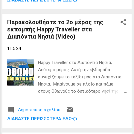
ΔΙΑΒΆΣΤΕ ΠΕΡΙΣΣΌΤΕΡΑ ΕΔΏ👈
στο πάνω αριστερό μέρος της οθόνης,
δηλαδή το εικονίδιο με τις τρεις παύλες.
Στη συνέχεια επιλέξτε την επιλογή
Παρακολουθήστε το 2ο μέρος της
"Παρακολούθηση". Αν θέλετε να ακυρώσετε
εκπομπής Happy Traveller στα
τη συνδρομή σας στο μέλλον,
Διαπόντια Νησιά (Video)
χρησιμοποιήστε το σύνδεσμο "κατάργηση"
στο newsletter.
11.5.24
Happy Traveller στα Διαπόντια Νησιά,
Δεύτερο μέρος. Αυτή την εβδομάδα
συνεχίζουμε το ταξίδι μας στα Διαπόντια
Νησιά. Mπαίνουμε σε πλοίο και πάμε
στους Οθωνούς το δυτικότερο νησί της
χώρας μας. Εκεί θα δούμε τον εμβληματικό
φάρο των Οθωνών, θα πάμε στην
Δημοσίευση σχολίου
φημισμένη σπηλιά της Καλυψούς, θα
ΔΙΑΒΆΣΤΕ ΠΕΡΙΣΣΌΤΕΡΑ ΕΔΏ👈
εξερευνήσουμε το πάνω Χωριό, θα
ανέβουμε στο ψηλότερο σημείο του νησιού