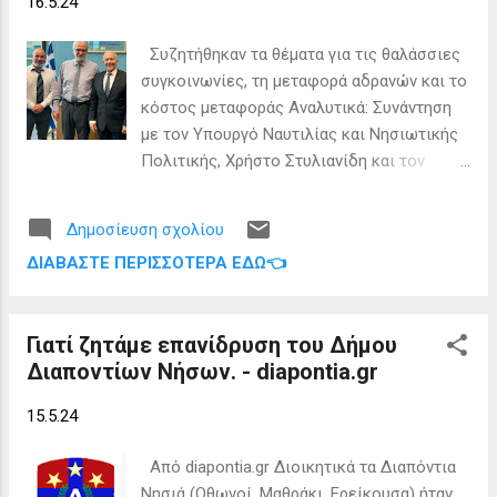
16.5.24
Συζητήθηκαν τα θέματα για τις θαλάσσιες
συγκοινωνίες, τη μεταφορά αδρανών και το
κόστος μεταφοράς Αναλυτικά: Συνάντηση
με τον Υπουργό Ναυτιλίας και Νησιωτικής
Πολιτικής, Χρήστο Στυλιανίδη και τον
Υφυπουργό, Ιωάννη Παππά, είχε ο
Βουλευτής Κέρκυρας της Νέας
Δημοσίευση σχολίου
Δημοκρατίας, Στέφανος Γκίκας,
ΔΙΑΒΆΣΤΕ ΠΕΡΙΣΣΌΤΕΡΑ ΕΔΏ👈
συνοδευόμενος από τους Αντιδημάρχους
των Διαποντίων Νήσων, κ.κ. Τάσο Αργυρό,
Ερείκουσας και Σπύρο Αργυρό, Μαθρακίου.
Γιατί ζητάμε επανίδρυση του Δήμου
Ο κ. Γκίκας και οι δύο Αντιδήμαρχοι έθεσαν
Διαποντίων Νήσων. - diapontia.gr
στην πολιτική ηγεσία του Υπουργείου
Ναυτιλίας τα κάτωθι ζητήματα. Αρχικά,
15.5.24
ζήτησαν από τον Υπουργό να εξετάσει τη
δυνατότητα βελτίωσης της λειτουργίας της
Από diapontia.gr Διοικητικά τα Διαπόντια
θαλάσσιας συγκοινωνίας Κέρκυρας –
Νησιά (Οθωνοί, Μαθράκι, Ερείκουσα) ήταν