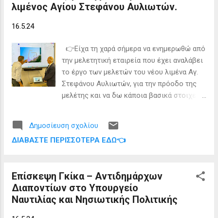
λιμένος Αγίου Στεφάνου Αυλιωτών.
εταιρείας του Καταφυγίου Τουριστικών
Σκαφών της Μαρίνας Αλύπας στην
16.5.24
Παλαιοκαστρίτσα, η οποία στις αρχές
Μαΐου κλείδωσε τις πύλες εισόδου. Ο
👉Είχα τη χαρά σήμερα να ενημερωθώ από
Δήμος κάνει λόγο για χρήση ένδικων
την μελετητική εταιρεία που έχει αναλάβει
μέσων, οι ντόπιοι επιχειρηματίες –
το έργο των μελετών του νέου λιμένα Αγ.
χρήστες αντιδρούν διότι η τουριστική
Στεφάνου Αυλιωτών, για την πρόοδο της
σεζόν έχει ήδη ξεκινήσει, η αντιπολίτευση
μελέτης και να δω κάποια βασικά στοιχεία
ζητά από τη δημοτική αρχή να πάρει άμεσα
της. 👉Αυτονόητα, μόλις ολοκληρωθεί η
μέτρα και ο ΣΥΡΙΖΑ δια του τοπικού
μελέτη και η διαβούλευση στο τεχνικό
Βουλευτή επιρρίπτει ευθύνες στην
Δημοσίευση σχολίου
επίπεδο (Μελετητής, ΟΛΚΕ, Υπουργείο
κυβέρνηση για τις εντός εισαγωγικών
ΔΙΑΒΆΣΤΕ ΠΕΡΙΣΣΌΤΕΡΑ ΕΔΏ👈
Ναυτιλίας), η μελέτη θα παρουσιαστεί
«επενδύσεις» της. Κοινή διαπίστωση όλων
στους τοπικούς θεσμικούς φορείς. 👉Ένα
είναι ότι απαιτείται άμεσα το λιμάνι να
έργο πνοής για την Β. Κέρκυρα επιτέλους
επαναλειτουργήσει, το ερώτημα...
Επίσκεψη Γκίκα – Αντιδημάρχων
μπαίνει στην διαδικασία υλοποίησης!
Διαποντίων στο Υπουργείο
Ναυτιλίας και Νησιωτικής Πολιτικής