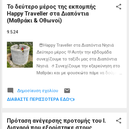
και θα δούμε το ηλιοβασίλεμα από το
Το δεύτερο μέρος της εκπομπής
δυτικότερο άκρο της Ελλάδας. Πηγή: Happy
Happy Traveller στα Διαπόντια
Traveller
(Μαθράκι & Οθωνοί)
9.5.24
😎Happy Traveller στα Διαπόντια Νησιά
Δεύτερο μέρος 🫶Αυτήν την εβδομάδα
συνεχίζουμε το ταξίδι μας στα Διαπόντια
Νησιά. 🤌Συνεχίζουμε την εξερεύνηση στο
Μαθράκι και με φουσκώτο πάμε να δούμε
κάποια μικρά ακατοίκητα νησιά που
ανήκουν στο σύμπλεγμα των Διαποντίων
Δημοσίευση σχολίου
Νήσων. Μετά μπαίνουμε σε πλοίο και πάμε
ΔΙΑΒΆΣΤΕ ΠΕΡΙΣΣΌΤΕΡΑ ΕΔΏ👈
στους Οθωνούς το δυτικότερο νησί της
χώρας μας. Εκεί θα δούμε τον εμβληματικό
φάρο των Οθωνών, θα πάμε στην
Πρόταση ανέγερσης προτομής του Ι.
φημισμένη σπηλιά της Καλυψούς, θα
Λισγαρά που εξορίστηκε στους
εξερευνήσουμε το πάνω Χωριό, θα