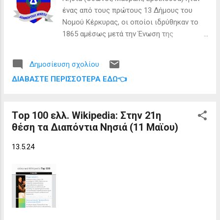
Διαποντίων Νήσων (σε ότι αφορά στις
ένας από τους πρώτους 13 Δήμους του
ημέρες-ώρες των δρομολογίων), με σκοπό
Νομού Κέρκυρας, οι οποίοι ιδρύθηκαν το
την καλύτερη εξυπηρέτηση των κατοίκων.
1865 αμέσως μετά την Ένωση της
Εν συνεχεία, έθεσαν το γνωστό ζήτημα της
Επτανήσου με τη υπόλοιπη Ελλάδα. Ο
μεταφοράς αδρανών υλικών από την
Δήμος Διαποντίων Νήσων με έδρα τους
Ηγουμενίτσα προς τα Διαπόντια Νησιά,
Δημοσίευση σχολίου
Οθωνούς λειτούργησε από το 1866 μέχρι
καθώς η μη μεταφορά τους θέτει σε
ΔΙΑΒΆΣΤΕ ΠΕΡΙΣΣΌΤΕΡΑ ΕΔΏ👈
το 1912, όταν επί Βενιζέλου με το νόμο
κίνδυνο την ολοκλήρωση των εν εξελίξει
ΔΝΖ άρχισαν να λειτουργούν οι Κοινότητες
δημοσίων έργων στα νησιά. Τέλος,
της Κέρκυρας. Σφραγίδα Δήμου
επανέλαβαν το αίτημα για το κ...
Τop 100 ελλ. Wikipedia: Στην 21η
Διαποντίων του 1875 (Γ.Α.Κ) Σφραγίδα του
θέση τα Διαπόντια Νησιά (11 Μαϊου)
1912, τελευταίο έτος ύπαρξης του Δήμου.
(Γ.Α.Κ) Ο μεταρρυθμιστικός νόμος της
13.5.24
τοπικής αυτοδιοίκησης "Καλλικράτης" που
μπήκε σε εφαρμογή το 2011 αποτέλεσε
μνημονιακή επιταγή. Κ ριτήριο του ήταν να
μην υπάρχει δήμος με πληθυσμό κάτω των
25.000 κατοίκων στα πολεοδομικά
συγκροτήματα Αθήνας και Θεσσαλονίκης ή