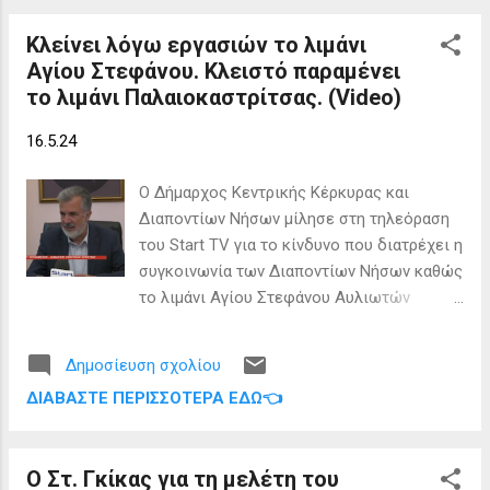
Κλείνει λόγω εργασιών το λιμάνι
Αγίου Στεφάνου. Κλειστό παραμένει
το λιμάνι Παλαιοκαστρίτσας. (Video)
16.5.24
Ο Δήμαρχος Κεντρικής Κέρκυρας και
Διαποντίων Νήσων μίλησε στη τηλεόραση
του Start ΤV για το κίνδυνο που διατρέχει η
συγκοινωνία των Διαποντίων Νήσων καθώς
το λιμάνι Αγίου Στεφάνου Αυλιωτών
πρόκειται να κλείσει για απαραίτητες
εργασίες ενώ το λιμάνι Αλύπας στη
Δημοσίευση σχολίου
Παλαιοκαστρίτσα παραμένει από τις αρχές
ΔΙΑΒΆΣΤΕ ΠΕΡΙΣΣΌΤΕΡΑ ΕΔΏ👈
Μαϊου κλειστό εξαιτίας του "λουκέτου"
που έβαλε η μισθωτρια εταιρεία.
Προβλήματα έχουν ανακύψει μεταξύ Δήμου
Ο Στ. Γκίκας για τη μελέτη του
Κεντρικής Κέρκυρας και της μισθώτριας