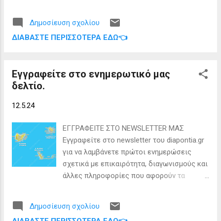
10.000 για την υπόλοιπη χώρα. Εξαιρέσεις
έγιναν μόνο για τις ορεινές περιοχές, όπου
Δημοσίευση σχολίου
το πληθυσμιακό κατώτατο όριο τέθηκε
ΔΙΑΒΆΣΤΕ ΠΕΡΙΣΣΌΤΕΡΑ ΕΔΏ👈
στις 2.000 και στα νησιά, όπου προκρίθηκε
η λογική «ένας δήμος ανά νησί» (πλην
Κρήτης και Εύβοιας) κάτι που δεν...
Εγγραφείτε στο ενημερωτικό μας
δελτίο.
12.5.24
ΕΓΓΡΑΦΕΙΤΕ ΣΤΟ NEWSLETTER ΜΑΣ
Εγγραφείτε στο newsletter του diapontia.gr
για να λαμβάνετε πρώτοι ενημερώσεις
σχετικά με επικαιρότητα, διαγωνισμούς και
άλλες πληροφορίες που αφορούν τα
Διαπόντια Νησιά. Ακολουθήστε τις
παρακάτω οδηγίες: Στη κεντρική σελίδα
Δημοσίευση σχολίου
του diapontia.gr πατήστε την επιλογή Menu