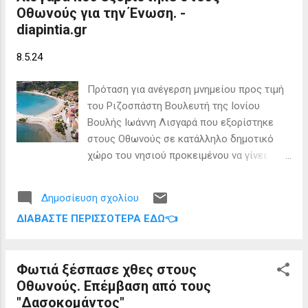
Οθωνούς για την Ένωση. -
ανέβουμε στο ψηλότερο σημείο του νησιού
diapintia.gr
και θα δούμε το ηλιοβασίλεμα από το
δυτικότερο άκρο της Ελλάδας. 🚗Happy
8.5.24
Traveller Αυτό το Σάββατο στις 17.45
#HappyTraveller #DiapontiaNisia #Othonoi
Πρόταση για ανέγερση μνημείου προς τιμή
#Greece Πηγή: Happy Traveller
του Ριζοσπάστη Βουλευτή της Ιονίου
Βουλής Ιωάννη Λισγαρά που εξορίστηκε
στους Οθωνούς σε κατάλληλο δημοτικό
χώρο του νησιού προκειμένου να γίνει
σημείο αναφοράς των αγώνων για Ένωση
των Επτανήσων με την Ελλάδα με στόχο τη
Δημοσίευση σχολίου
μνήμη για την προσφορά του στον αγώνα.
ΔΙΑΒΆΣΤΕ ΠΕΡΙΣΣΌΤΕΡΑ ΕΔΏ👈
Πρωτοστάτησε μαζί με άλλους
Επτανήσιους στις διεκδικήσεις του λαού
μας για Δημοκρατία, δικαιοσύνη και
Φωτιά ξέσπασε χθες στους
Ελευθερία. Φέτος συμπληρώνονται 160
Οθωνούς. Επέμβαση από τους
χρόνια μετά την Ένωση. Ιωάννης Λισγαράς:
"Δασοκομάντος"
Το 1850 ο Ιωάννης Λισγαράς εκλέχτηκε