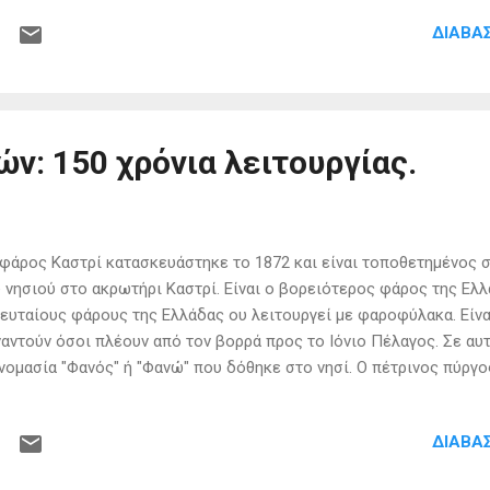
ίθαλψη. Σκοπός της Griechenlandhilfe είναι να συνδράμει στο έρ
ΔΙΑΒΆ
οκομείων και των κοινωνικών ιατρείων που φροντίζουν άτομα χω
σφέροντάς τους ιατρικά αγαθά και προμήθειες. Χάρις στη γεννα
, τόνοι ιατρικών αγαθών έχουν παραδοθεί σε νοσοκομεία, παιδικά
ρεσίες. Η ομάδα της Griechenlandhilfe απαριθμεί αυτή τη στιγμή 
 την Αυστρία, τη Γερμα...
ν: 150 χρόνια λειτουργίας.
άρος Καστρί κατασκευάστηκε το 1872 και είναι τοποθετημένος 
 νησιού στο ακρωτήρι Καστρί. Είναι ο βορειότερος φάρος της Ελλ
ευταίους φάρους της Ελλάδας ου λειτουργεί με φαροφύλακα. Είν
αντούν όσοι πλέουν από τον βορρά προς το Ιόνιο Πέλαγος. Σε αυτ
νομασία "Φανός" ή "Φανώ" που δόθηκε στο νησί. Ο πέτρινος πύργος
ς 10 μέτρων και έχει εστιακό ύψος 13,40 μέτρων. Λειτουργησε γ
ρέλαιο, με χαρακτηριστικό λευκό σταθερό φως με μιά ερυθρή ανα
ΔΙΑΒΆ
οβολία 12 ναυτικών μιλίων. Το 1938 ανανεώθηκε ο φωτιστικός το
ρκεια του Β Παγκοσμίου Πολέμου ο φάρος παρέμεινε σβηστός ε