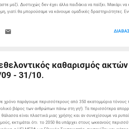
αστε μαζί. Δυστυχώς δεν έχει άλλα παιδάκια να παίξει. Μακάρι να
μη, γιατί θα μπορούσαμε να κάνουμε ομαδικές δραστηριότητες. Ε
λωβισμένος μαζί μου…» δηλώνει η 28χρονη δασκάλα. Η Ελευθερία 
σφέρει τις υπηρεσίες της σε σχολεία της περιφέρειας. Πρόπερσι
ΔΙΑΒΆ
 Σαντορίνη , ενώ φέτος δήλωσε πρώτη επιλογή το Μαθράκι. «Στη δ
λείο είχε φτάσει μέχρι και 70-80 μαθητές…» δηλώνει η Ελευθερία
κρο το μεγαλύτερο πρόβλημα της χώρας, την εγκατάλειψη της . Π
ps://www.megatv.com/2021/09/16/zontanepse-meta-apo-21xronia-to
hraki-stin-kerkyra-me-enan-mathiti/
εθελοντικός καθαρισμός ακτών
09 - 31/10.
ε χρόνο παράγουμε περισσότερους από 350 εκατομμύρια τόνους 
ολικό βάρος των ανθρώπων πάνω στη γη!). Τα περισσότερα απορρ
 θάλασσα είναι πλαστικά μιας χρήσης και αν συνεχίσουμε να ρυπα
μούς, εκτιμάται ότι το 2050 θα υπάρχει στους ωκεανούς περισσό