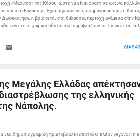
ιοχή «Μαρίτσα» της Κάσου, ώστε να είναι ορατή σε ακτίνα πολλώ
ος και από θαλάσσης. Έχει σημασία να επισημάνουμε πως η Κάσος
 Δωδεκανήσων, βρίσκεται στη θαλάσσια περιοχή ανάμεσα στην Κρ
αδή κοντά στα χωρικά ύδατα που παραβιάζουν οι Τούρκοι τις τε
 Κρήτης. Η Σημαία ζωγραφίστηκε στα πλαίσια των εορτασμών του 
 χρόνια από την Ελληνική επανάσταση και έτσι τιμάται δεόντως η 
ΔΙΑΒΆ
ιού, αφού οι Κασιώτες είχαν σπουδαία συνεισφορά στις μάχες τ
να. Γι’ αυτό το σημαντικό εγχείρημα συνεργάστηκαν εθελοντές, η 
τρατός άλλα και χορηγοί που συνέδραμαν για την κατασκευή της γι
αλανόλευκη έγινε αναπόσπαστο κομμάτι της γης της Κάσου. Τα μη
 τ...
της Μεγάλης Ελλάδας απέκτησα
διαστρέβλωσης της ελληνικής
της Νάπολης.
 νέα δημοσιογραφική πρωτοβουλία αποτελεί πλέον γεγονός: η 