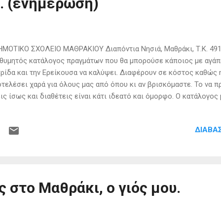
. (ενημέρωση)
ΜΟΤΙΚΟ ΣΧΟΛΕΙΟ ΜΑΘΡΑΚΙΟΥ Διαπόντια Νησιά, Μαθράκι, Τ.Κ. 491
θυμητός κατάλογος πραγμάτων που θα μπορούσε κάποιος με αγάπη
ρίδα και την Ερείκουσα να καλύψει. Διαφέρουν σε κόστος καθώς
τελέσει χαρά για όλους μας από όπου κι αν βρισκόμαστε. Το να 
ις ίσως και διαθέτεις είναι κάτι ιδεατό και όμορφο. Ο κατάλογος
κληρος ή κάποιο μέρος της, το σχολείο μας να γίνει πρότυπο σχο
σχολεία πλήρως εξοπλισμένα και ζηλευτά. Σημαντικό: Παρακαλώ 
ΔΙΑΒΆ
 τα παρακάτω να επικοινωνείτε με την δασκάλα του Δημοτικού Μα
α στο τηλέφωνο 698 2173811 ώστε να σας ενημερώσει αν έχει ήδ
ητή μα ς. Ηχεία υπολογιστή Κουτιά αποθήκευσης αντικειμένων 
χνιδιών Κουτιά αποθήκευσης αντικειμένων – καλάθια αποθήκευσ
ιώτικη (αγόρι 9 ετών, ύ...
 στο Μαθράκι, ο γιός μου.