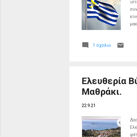
ιστ
συν
είν
μακ
προ
των
1 σχόλιο
ΑΡ
Nap
ζων
οι 
Ελευθερία Β
Μαθράκι.
22.9.21
Δασ
Ελε
φέτ