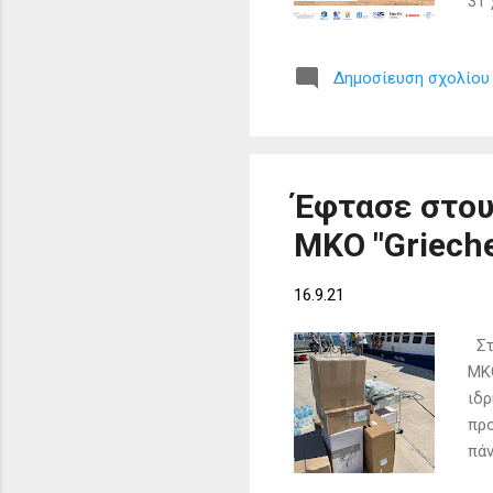
31 
Εθε
κόσ
Δημοσίευση σχολίου
μέρ
31 
καθ
του
και
Έφτασε στου
ΜΚΟ "Grieche
16.9.21
Στο
ΜΚΟ
ιδρ
προ
πάν
υπό