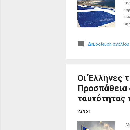
περ
αέρ
των
δηλ
της
200
Δημοσίευση σχολίου
νησ
αγώ
ο Σ
η γ
αυτή
Οι Έλληνες 
Προσπάθεια 
ταυτότητας 
23.9.21
Μία