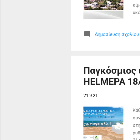
είμ
ακό
εγκ
προ
Δημοσίευση σχολίου
στη
σχο
έπα
htt
mat
Παγκόσμιος 
HELMEPA 18/
21.9.21
Κάθ
συν
στη
ρυθ