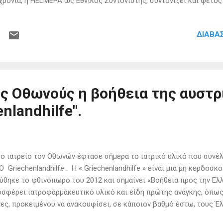
χρόνια, η HELMEPA ως Εθνικός Συντονιστής, συντονίζει και φέτο
λοντικό Καθαρισμό Ακτών στην Ελλάδα, το μεγαλύτερο εθελοντικ
μο, με πάνω από 14 εκατομμύρια εθελοντές παγκοσμίως . Με κε
ΔΙΑΒΆ
ος, γίνομαι η λύση» , η πρωτοβουλία θα διαρκέσει στην Ελλάδα απ
Οκτωβρίου 2021 και είναι ανοιχτή στο κοινό, σε όσους θέλουν ν
αρίζοντας συμβολικά μία ακτή ή τμήμα του βυθού από τα απορρίμμ
ς περιορισμούς της πανδημίας, συλλέχθηκαν πάνω από 2,3 εκατο
 καλύφθηκαν πε...
ς Οθωνούς η βοήθεια της αυστρ
nlandhilfe".
 ιατρείο τον Οθωνών έφτασε σήμερα το ιατρικό υλικό που συνέλ
 Griechenlandhilfe . H « Griechenlandhilfe » είναι μια μη κερδοσ
ύθηκε το φθινόπωρο του 2012 και σημαίνει «Βοήθεια προς την Ελ
σφέρει ιατροφαρμακευτικό υλικό και είδη πρώτης ανάγκης, όπως
ες, προκειμένου να ανακουφίσει, σε κάποιον βαθμό έστω, τους Έ
 αφόρητες συνθήκες σε ό,τι αφορά το ανεπαρκές κοινωνικό σύστη