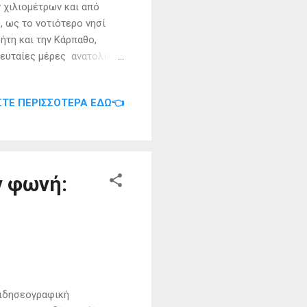
ν χιλιομέτρων και από
, ως το νοτιότερο νησί
ήτη και την Κάρπαθο,
λευταίες μέρες ανατολικά
ηρωικού νησιού, για τα
ιστορία του ακριτικού
ΣΤΕ ΠΕΡΙΣΣΌΤΕΡΑ ΕΔΏ👈
ου εθνικοαπελευθερωτικού
δημοτική αρχή της Κάσου,
γάντιας σημαίας. Και έτσι
νύματα που απορρέουν από
ν φωνή:
ειδησεογραφική