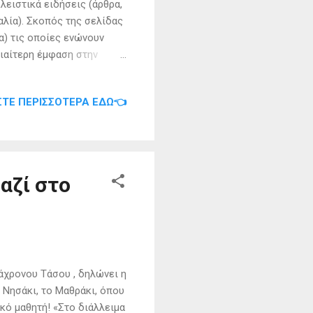
ειστικά ειδήσεις (άρθρα,
αλία). Σκοπός της σελίδας
α) τις οποίες ενώνουν
διαίτερη έμφαση στην
ο στόχο την αναζωπύρωση
ης Μεσογείου. ΙΔΟΥ ΕΝΑ
ΣΤΕ ΠΕΡΙΣΣΌΤΕΡΑ ΕΔΏ👈
αδημίας ( Accademia
προς τους πιο αδύναμους,
 (l’aneme d’ o priatorio,
βασμό και αφοσίωση....
αζί στο
άχρονου Τάσου , δηλώνει η
 Νησάκι, το Μαθράκι, όπου
ικό μαθητή! «Στο διάλλειμα