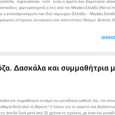
οσελίδα mgrecianews . com είναι η πρώτη που δημοσιεύει αποκλ
εντεύξεις, φωτορεπορτάζ κ.λπ.) από την Μεγάλη Ελλάδα (Νότια Ιτ
αι η επαναπροσέγγιση των δυο περιοχών (Ελλάδα – Μεγάλη Ελλάδ
ραίωνοι ιστορικοί, κοινωνικοί και πολιτιστικοί δεσμοί. Δίνεται ι
ώθηση και προβολή της ελληνικότητας της περιοχής με απώτερ
 σχέσεων και την επανασύνδεση των δυο συγκεκριμένων ακτών τ
ΔΙΑΒΆ
ΘΡΟ ΑΠΟ ΤΗΝ ΙΣΤΟΣΕΛΙΔΑ: Του Προέδρου της Ναπολετάνικης Ακ
oletana ), Dr M . Verde Η Νάπολη είχε πάντα μεγάλη συμπόνοια 
τανούς και νεκρούς, συμπεριλαμβανομένων των πιο αδύναμων ψυχών
ψυχές στο καθαρτήριο) μια μεγάλη συμπόνια αλλά πάνω απ ‘όλα σε
ύζα. Δασκάλα και συμμαθήτρια μ
κάλα και συμμαθήτρια συνάμα του μοναδικού μαθητή της, του εννι
υθερία Βύζα από τη Βέροια ! Ο λόγος για το γνωστό πια Διαπόντιο
ος άνοιξε ξανά μετά από 20 χρόνια το σχολείο, με έναν και μοναδ