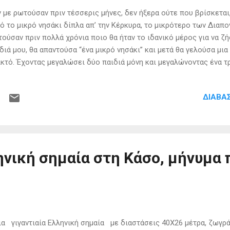
με ρωτούσαν πριν τέσσερις μήνες, δεν ήξερα ούτε που βρίσκεται,
ό το μικρό νησάκι δίπλα απ’ την Κέρκυρα, το μικρότερο των Διαπο
ούσαν πριν πολλά χρόνια ποιο θα ήταν το ιδανικό μέρος για να ζ
διά μου, θα απαντούσα “ένα μικρό νησάκι” και μετά θα γελούσα μι
κτό. Έχοντας μεγαλώσει δύο παιδιά μόνη και μεγαλώνοντας ένα 
λα μια πιο ήρεμη ζωή, πιο ποιοτική, μακρυά από τη βαβούρα της π
ρκαταναλωτισμό. Και αυτό που έψαχνα το βρήκα ψάχνοντας στο δι
ΔΙΑΒΆ
ρφο που φαινόταν στα διάφορα βίντεο που βρήκα. Έπρεπε να μά
εφωνώ στο δήμο Κέρκυρας και ζητάω κάποιον υπεύθυνο στο νησί
 προέδρου. “Γεια σας, ενδιαφέρομαι να έρθω να ζήσω στο νησί σας
ισσότερα για τη ζωή εκεί;” Κι έτσι άρχισαν όλα…ένα μήνα μετά μά
δί και το σκύλο μας και ξεκινούσαμε για το...
ηνική σημαία στη Κάσο, μήνυμα 
 γιγαντιαία Ελληνική σημαία με διαστάσεις 40Χ26 μέτρα, ζωγρά