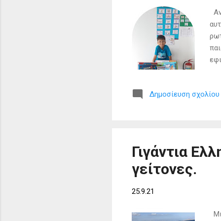
Αν 
αυτ
ρωτ
παι
εφι
ήθε
υπε
Δημοσίευση σχολίου
όμο
Τηλ
του
περ
παι
Γιγάντια Ελλ
γείτονες.
25.9.21
Μια