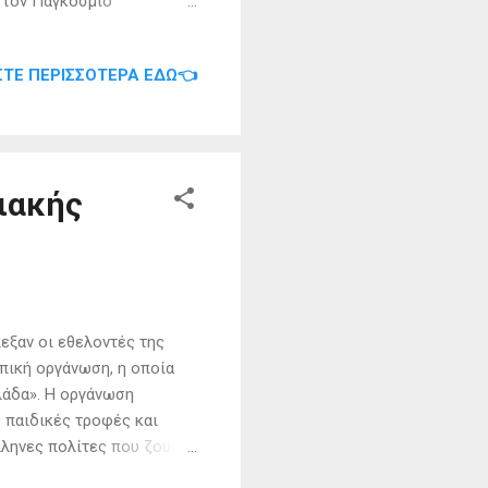
ς τον Παγκόσμιο
ό γεγονός του είδους στον
ντρικό μήνυμα «Παίρνω
ΣΤΕ ΠΕΡΙΣΣΌΤΕΡΑ ΕΔΏ👈
ό 1 8 Σεπτεμβρίου μέχρι
α αναλάβουν δράση
ατα. Πέρυσι, ακόμα και με
μμύρια τόνοι απορριμμάτων
ιακής
εξαν οι εθελοντές της
κοπική οργάνωση, η οποία
λάδα». H οργάνωση
 παιδικές τροφές και
λληνες πολίτες που ζουν
μα και την υγειονομική