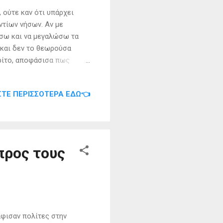
 ούτε καν ότι υπάρχει
ντίων νήσων. Αν με
ήσω και να μεγαλώσω τα
α και δεν το θεωρούσα
τρίτο, αποφάσισα πως
όλης και τον
αδίκτυο. Μαθράκι. Τι
ΣΤΕ ΠΕΡΙΣΣΌΤΕΡΑ ΕΔΏ👈
θω περισσότερα.
. Μου δίνουν το τηλέφωνο
, μπορείτε να μου πείτε
ζευα τα υπάρχοντα μου, το
προς τους
φισαν πολίτες στην