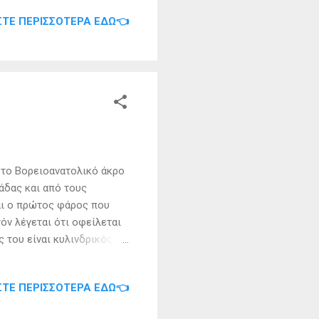
γο των ελληνικών
ΣΤΕ ΠΕΡΙΣΣΌΤΕΡΑ ΕΔΏ👈
ρίς ασφάλεια υγείας
ιοδωρία των υποστηρικτών
 ιδρύματα και κοινωνικές
40 εθελοντές συνεργάτες
στο Βορειοανατολικό άκρο
άδας και από τους
αι ο πρώτος φάρος που
όν λέγεται ότι οφείλεται
 του είναι κυλινδρικός με
ια πρώτη φορά το 1872 με
λαμπή ανά λεπτό και
ΣΤΕ ΠΕΡΙΣΣΌΤΕΡΑ ΕΔΏ👈
υ μηχανισμός. Κατα τη
νώ προκλήθηκαν σοβαρές