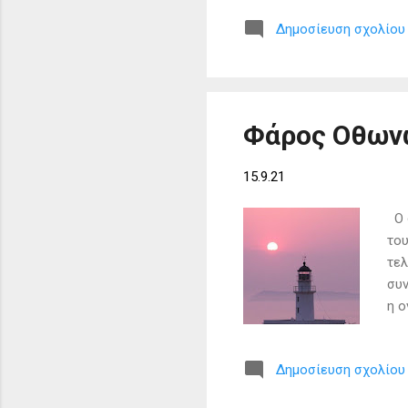
περ
Δημοσίευση σχολίου
νοσ
προ
της
υπη
από
Φάρος Οθωνώ
15.9.21
Ο φ
του
τελ
συν
η ο
ύψο
πετ
Δημοσίευση σχολίου
φωτ
διά