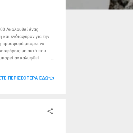
00 Ακολουθεί ένας
 και ενδιαφέρον για την
 η προσφορά μπορεί να
προσφέρεις με αυτό που
 μπορεί αν καλυφθεί
λείου ίσως να συγκριθεί
πριν την αγορά κάποιου
ΣΤΕ ΠΕΡΙΣΣΌΤΕΡΑ ΕΔΏ👈
θρακίου κ. Ελευθερία
η αγοραστεί από κάποιον
– καλάθια αποθήκευσης
ης παιχνιδιών Φορεσιά