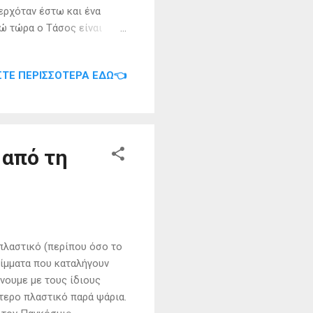
 ερχόταν έστω και ένα
νώ τώρα ο Τάσος είναι
για τρίτη χρονιά
 στη Σχοινούσα , πέρυσι
ΣΤΕ ΠΕΡΙΣΣΌΤΕΡΑ ΕΔΏ👈
εκαετία του ‘80 το
. Αναδεικνύοντας στο
ηγή:
-sxoleio-sto-nisi-
 από τη
πλαστικό (περίπου όσο το
ίμματα που καταλήγουν
ίνουμε με τους ίδιους
τερο πλαστικό παρά ψάρια.