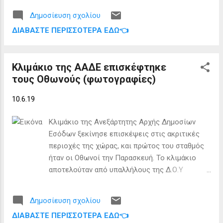
Κέρκυρας κ. Νίκος Δημητρόπουλος. Στο
Ετήσιο Συνέδριο της Ρόδου ο Κυβερνήτης
Δημοσίευση σχολίου
κ. Ευστάθιος Κεφαλλίδης, αφού εξήρε το
ΔΙΑΒΆΣΤΕ ΠΕΡΙΣΣΌΤΕΡΑ ΕΔΏ👈
έργο του παραρτήματος της Κέρκυρας λόγω
του ότι είναι ανάμεσα στα πρώτα πέντε της
Ελλάδας και πρώτο...
Κλιμάκιο της ΑΑΔΕ επισκέφτηκε
τους Οθωνούς (φωτογραφίες)
10.6.19
Κλιμάκιο της Ανεξάρτητης Αρχής Δημοσίων
Εσόδων ξεκίνησε επισκέψεις στις ακριτικές
περιοχές της χώρας, και πρώτος του σταθμός
ήταν οι Οθωνοί την Παρασκευή. Το κλιμάκιο
αποτελούταν από υπαλλήλους της Δ.Ο.Υ
Κέρκυρας και τον διευθυντή της Φ.Π.Πατρών, κι
είχε σκοπό να ακούσει και να καταγράψει τα
Δημοσίευση σχολίου
προβλήματα των τοπικών κοινωνιών στις
ΔΙΑΒΆΣΤΕ ΠΕΡΙΣΣΌΤΕΡΑ ΕΔΏ👈
φορολογικές συναλλαγές τους. Οι