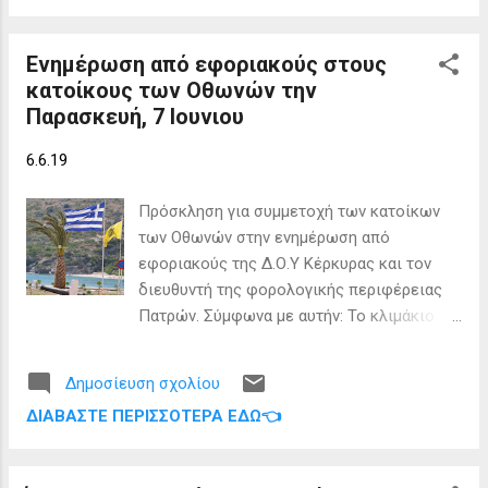
φορολογούμενοι είχαν την ευκαιρία να
ενημερωθούν και να υποβάλουν στους
Ενημέρωση από εφοριακούς στους
εφοριακούς τις απορίες τους σχετικά την
κατοίκους των Οθωνών την
υποβολή των δηλώσεων και τη χρήση των
Παρασκευή, 7 Ιουνιου
εφαρμογών του TAXIS. Η θεματολογία της
συνάντησης έχει να κάνει με βασικά ζητήματα
6.6.19
των Τμημάτων α) Μητρώου, β) Δικαστικού
(ρυθμίσεις) – Έσοδα (φορολ.ενημερότητες) –
Πρόσκληση για συμμετοχή των κατοίκων
Αυτοκινήτων (κατάθεση πινακίδων) και το
των Οθωνών στην ενημέρωση από
κλιμάκιο θα απαντήσει σε σχετικές ερωτήσεις
εφοριακούς της Δ.Ο.Υ Κέρκυρας και τον
των πολιτών. Γ) Εισόδημα (υποβολή φορ.
διευθυντή της φορολογικής περιφέρειας
Δηλώσεων,φορολογικοί κάτοικοι εξωτερικού,
Πατρών. Σύμφωνα με αυτήν: Το κλιμάκιο
βραχυχρόνιες μισθώσεις,Ε9,ΕΝΦΙΑ,Προληπτικοί
της Ανεξάρτητης αρχής δημοσίων εσόδων
έλεγχοι) Σκοπός της δράσης, που είναι
που θα επισκεφτεί το νησί σας θα
πρωτίστως η ενημέρωση για την εξυπηρέτηση
Δημοσίευση σχολίου
αποτελείται από υπαλλήλους της Δ.Ο.Υ
των π...
ΔΙΑΒΆΣΤΕ ΠΕΡΙΣΣΌΤΕΡΑ ΕΔΏ👈
Κέρκυρας και έχει σκοπό να ακούσει και να
καταγράψει τα προβλήματα των τοπικών
κοινωνιών στις συναλλαγές τους μέσω του