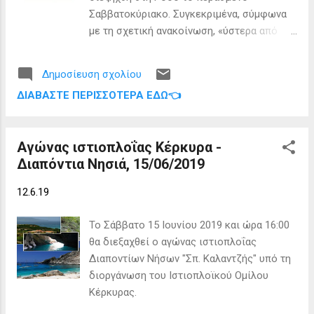
μεγαλύτερους σε ηλικία , τους επισκέπτες
Σαββατοκύριακο. Συγκεκριμένα, σύμφωνα
του νησιού , καθώς και τους
με τη σχετική ανακοίνωση, «ύστερα από
επιχειρηματίες του τόπου μας . Ο σύλλογος
πρόταση του Τμήματος της Κέρκυρας,
κάνει ότι μπορεί , γιατί είναι υποχρέωσή
Chapter HJ 34 Corcyra AHEPA, τα Διαπόντια
του το καλό του νησιού μας , όμως δεν
Δημοσίευση σχολίου
Νησιά εντάσσονται σε πρόταση υλοποίησης
φτάνει να τρέχουν μόνο πέντε άτομα για
ΔΙΑΒΆΣΤΕ ΠΕΡΙΣΣΌΤΕΡΑ ΕΔΏ👈
National Project της Οργάνωσης μαζί με
ένα τόσο σοβαρό θέμα, πρέπει όλοι μαζί να
μικρά ακριτικά νησιά και παραμεθόριες
φωνάξουμε . Για κάτι τόσο ...
περιοχές με στόχο την επόμενη διετία να
Αγώνας ιστιοπλοΐας Κέρκυρα -
έχουν εγκατασταθεί σε αυτά οικογένειες,
Διαπόντια Νησιά, 15/06/2019
ώστε να λειτουργήσουν τα σχολεία των
περιοχών αυτών και να επανέλθει η
12.6.19
κοινωνική ζωή και η ανάπτυξη στα νησιά
αυτά. Η υλοποίηση του project θα συζητηθεί
Το Σάββατο 15 Ιουνίου 2019 και ώρα 16:00
στο Παγκόσμιο Συνέδριο που θα
θα διεξαχθεί ο αγώνας ιστιοπλοΐας
ακολουθήσει στο Σικάγο, όπου την
Διαποντίων Νήσων "Σπ. Καλαντζής" υπό τη
Ελληνική Περιφέρεια θα εκπροσωπήσουν ο
διοργάνωση του Ιστιοπλοϊκού Ομίλου
Αντικυβερνήτης Ελλάδος κ. Κώστας
Κέρκυρας.
Βαρσάμης και ο Πρόεδρος του Τμήματος