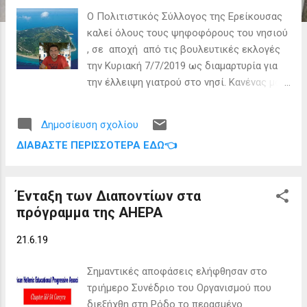
ε
Ο Πολιτιστικός Σύλλογος της Ερείκουσας
ι
καλεί όλους τους ψηφοφόρους του νησιού
ς
, σε αποχή από τις βουλευτικές εκλογές
την Κυριακή 7/7/2019 ως διαμαρτυρία για
την έλλειψη γιατρού στο νησί. Κανένας μας
δεν πρέπει να πάει να ψηφίσει …… «Ο
Σύλλογος μας από τον Ιανουάριο του 2019
Δημοσίευση σχολίου
ακολουθώντας όλες τις νόμιμες
ΔΙΑΒΆΣΤΕ ΠΕΡΙΣΣΌΤΕΡΑ ΕΔΏ👈
διαδικασίες , έχει ξεκινήσει έναν μεγάλο
αγώνα για το θέμα του γιατρού. Έχει έρθει
σε επαφή με τους αρμόδιους ώστε να
Ένταξη των Διαποντίων στα
μπορέσει να βρει μια άκρη για την υπόθεση.
πρόγραμμα της AHEPA
Δυστυχώς όλες οι προσπάθειες μέχρι
τώρα έπεσαν στο κενό. Ο γιατρός στο νησί
21.6.19
είναι το σημαντικότερο και το σοβαρότερο
θέμα που αφορά τον κάθε έναν μας
Σημαντικές αποφάσεις ελήφθησαν στο
ξεχωριστά , αφορά τους δικούς μας
τριήμερο Συνέδριο του Οργανισμού που
ανθρώπους, τα παιδιά μας , τους
διεξήχθη στη Ρόδο το περασμένο