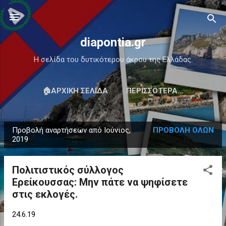
Μετάβαση στο κύριο περιεχόμενο
diapontia.gr
Η σελίδα του δυτικότερου άκρου της Ελλάδας.
🏠ΑΡΧΙΚΉ ΣΕΛΊΔΑ
ΠΕΡΙΣΣΌΤΕΡΑ…
Προβολή αναρτήσεων από Ιούνιος,
ΠΡΟΒΟΛΉ ΌΛΩΝ
Α
2019
ν
α
Πολιτιστικός σύλλογος
ρ
Ερείκουσσας: Μην πάτε να ψηφίσετε
τ
στις εκλογές.
ή
σ
24.6.19