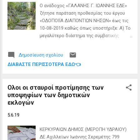
ανάμεσα στα στενά του Οτράντο και την
Ο ανάδοχος «ΓΑΛΑΝΗΣ Γ. ΙΩΑΝΝΗΣ ΕΔΕ»
είσοδο του Κόλπου της Αυλώνας. Δεν έχει
ζήτησε παράταση προθεσμίας του έργου
μόνιμους κατοίκους, τουλάχιστον επίσημα.
«ΟΔΟΠΟΙΪΑ ΔΙΑΠΟΝΤΙΩΝ ΝΗΣΩΝ» έως τις
Η Σάσων ή Σασώ είναι γνωστή ήδη από
10-08-2019 καθώς όπως υποστήριξε: Α) Το
την αρχαιότητα. Ο Πολύβιος την αναφέρει
μεγαλύτερο διάστημα της συμβατικής
σε ένα «επεισόδιο» του πολέμου ανάμεσα
προθεσμίας του έργου ήταν χειμερινή
στον Φίλιππο Ε’ της Μακεδονίας και τους
περίοδος, διάστημα ακατάλληλο για την
Ρωμαίους (215 π.Χ.). Ο Σκύλαξ ο
Δημοσίευση σχολίου
εκτέλεση εργασιών (χωματουργικά,
Καρυανδεύς γράφει :«Κατά ταύτα έστι τα
ΔΙΑΒΆΣΤΕ ΠΕΡΙΣΣΌΤΕΡΑ ΕΔΏ👈
εκσκαφές, διαστρώσεις σκυροδέματος),
Κεραύνια Όρη εν τη Ηπείρω και νήσος παρά
στα Διαπόντια Νησιά και Β) Η ακτοπλοϊκή
ταύτα έστι μικρά, η όνομα Σάσων». Ο
σύνδεση των Διαποντίων Νήσων με την
Στράβωνας την αναφέρει πρώτο...
Ολοι οι σταυροί προτίμησης των
Κέρκυρα πρόσφατα ομαλοποιήθηκε, καθώς
υποψηφίων των δημοτικών
όλο το προηγούμενο διάστημα δεν ήταν
εκλογών
δυνατός ο ανεφοδιασμός των εργοταξίων
με καύσιμα και αδρανή υλικά στα Διαπόντια
5.6.19
Νησιά. Το αίτημα του έγινε δεκτό από το
Δημοτικό Συμβούλιο.
ΚΕΡΚΥΡΑΙΩΝ ΔΗΜΟΣ (ΜΕΡΟΠΗ ΥΔΡΑΙΟΥ)
ΔΕ Αχιλλείων Ιωάννης Σερεμέτης 799