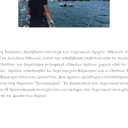
ψη Τούρκου, προέβησαν στελέχη των λιμενικών Αρχών Οθωνών, ό
να Αυλάκια Οθωνών, κατά την αποβίβαση επιβατών από το πλοίο
 ύποπτος για παράνομη μεταφορά υπηκόων τρίτων χωρών από τις τ
δας. Αμέσως ειδοποιηθεί το Λιμεναρχείο Κέρκυρας και ο ύποπτος
 Κέρκυρα όπου και κρατείται. Δυο ημέρες αργότερα εντοπίστηκα
ντα στη παραλία "Ξυλοσερμοί". Το προσωπικό του Λιμενικού συν
α. Η προανάκριση συνεχίζεται ενώ σκάφοι του Λιμενικού συνεχίζο
από τα Διαπόντια Νησιά.