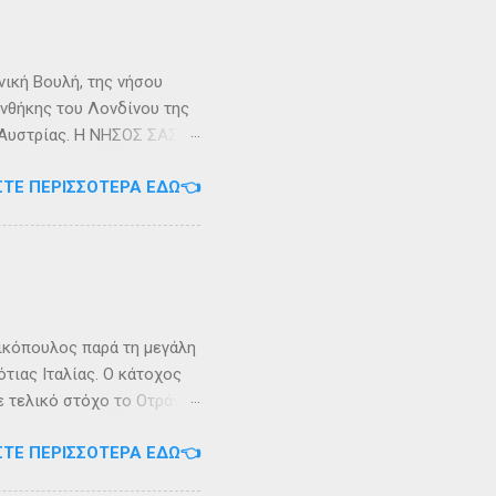
κυπαρίσσι. Φεύγωντας ο
θηκε στην Σχερία, το νησί
νική Βουλή, της νήσου
υνθήκης του Λονδίνου της
ης Αυστρίας. Η ΝΗΣΟΣ ΣΑΣΩΝ
ερα, στην Αλβανία. Η
ΣΤΕ ΠΕΡΙΣΣΌΤΕΡΑ ΕΔΏ👈
 έκταση περίπου 6 τ.χλμ.
τράντο και την είσοδο του
. Η Σάσων ή Σασώ είναι
διο» του πολέμου ανάμεσα
 Καρυανδεύς γράφει :«Κατά
 η όνομα Σάσων». Ο
ικόπουλος παρά τη μεγάλη
τιας Ιταλίας. Ο κάτοχος
ε τελικό στόχο το Οτράντο
ι στις δύσκολες συνθήκες
ΣΤΕ ΠΕΡΙΣΣΌΤΕΡΑ ΕΔΏ👈
αγρίεψε και οι συνθήκες
καταιγίδες που