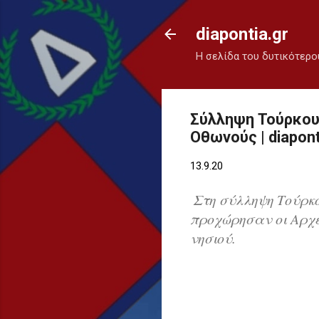
diapontia.gr
Η σελίδα του δυτικότερο
Σύλληψη Τούρκου
Οθωνούς | diapont
13.9.20
Στη σύλληψη Τούρκ
προχώρησαν οι Αρχ
νησιού.