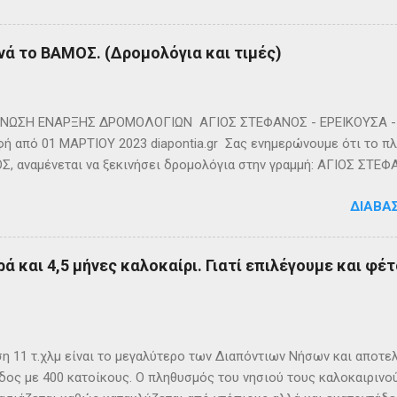
νά το ΒΑΜΟΣ. (Δρομολόγια και τιμές)
ΩΣΗ ΕΝΑΡΞΗΣ ΔΡΟΜΟΛΟΓΙΩΝ ΑΓΙΟΣ ΣΤΕΦΑΝΟΣ - ΕΡΕΙΚΟΥΣΑ - 
ή από 01 ΜΑΡΤΙΟΥ 2023 diapontia.gr Σας ενημερώνουμε ότι το πλο
, αναμένεται να ξεκινήσει δρομολόγια στην γραμμή: ΑΓΙΟΣ ΣΤΕΦ
- ΟΘΩΝΟΙ και επιστροφή με 3 δρομολόγια την εβδομάδα από 01/0
ΔΙΑΒΆ
m
ά και 4,5 μήνες καλοκαίρι. Γιατί επιλέγουμε και φέτ
η 11 τ.χλμ είναι το μεγαλύτερο των Διαπόντιων Νήσων και αποτε
δος με 400 κατοίκους. Ο πληθυσμός του νησιού τους καλοκαιρινο