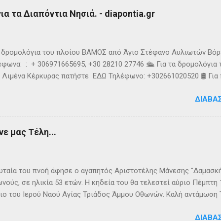
ούσαν παγωμένες ριπές και έφερναν υψηλό κυματισμό, τον αποδ
α τα Διαπόντια Νησιά. - diapontia.gr
γκαταλείψει τη προσπάθεια. 👉 Ακολουθήστε μας στο Instagram 
k
τα δρομολόγια του πλοίου ΒΑΜΟΣ από Άγιο Στέφανο Αυλιωτών Βό
φωνα: : + 306971665695, +30 28210 27746 🛳️ Για τα δρομολόγια
 Λιμένα Κέρκυρας πατήστε ΕΔΩ Τηλέφωνο: +302661020520 🛢️ Για
ολόγια μεταφοράς καυσίμων του πλοίου ΓΡΗΓΌΡΗΣ Μ. επικοινων
ΔΙΑΒΆ
024220 👉Ακολουθήστε μας στο Facebook και στο Instagram 📬
τικό δελτίο πατώντας ΕΔΩ
ε μας Τέλη...
ταία του πνοή άφησε ο αγαπητός Αριστοτέλης Μάνεσης "Δαμασκής
νούς, σε ηλικία 53 ετών. Η κηδεία του θα τελεστεί αύριο Πέμπτη
ιο του Ιερού Ναού Αγίας Τριάδος Άμμου Οθωνών. Καλή αντάμωση
ΔΙΑΒΆ