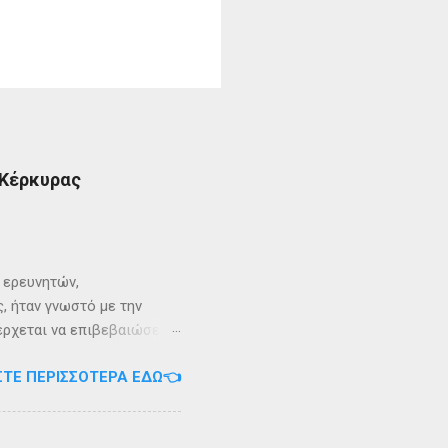
 Κέρκυρας
ι ερευνητών,
, ήταν γνωστό με την
 έρχεται να επιβεβαιώσει
ρει ότι κατά την
ΣΤΕ ΠΕΡΙΣΣΌΤΕΡΑ ΕΔΏ👈
αντα η οποία ζούσε σε μία
ώς, νοτιοδυτικοί Οθωνοι
κεί για επτά χρόνια. Ο