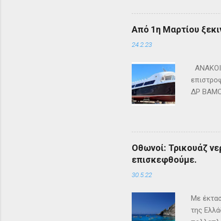
Από 1η Μαρτίου ξεκι
24.2.23
ΑΝΑΚΟΙΝ
επιστροφ
ΔΡ ΒΑΜΟΣ
ΜΑΘΡΑΚΙ 
lines.co
Οθωνοί: Τρικουάζ νερ
επισκεφθούμε.
30.5.22
Με έκτασ
της Ελλά