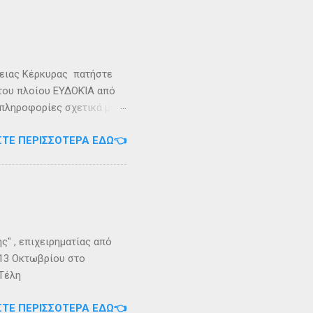
υνάμωσαν αναγκάζοντας
👉 Ακολουθήστε μας στο
ρειας Κέρκυρας πατήστε
 του πλοίου ΕΥΔΟΚΊΑ από
 πληροφορίες σχετικά με
ήστε στο τηλέφωνο:
ΣΤΕ ΠΕΡΙΣΣΌΤΕΡΑ ΕΔΏ👈
Εγγραφείτε στο
" , επιχειρηματίας από
 13 Οκτωβρίου στο
 Τέλη
ΣΤΕ ΠΕΡΙΣΣΌΤΕΡΑ ΕΔΏ👈