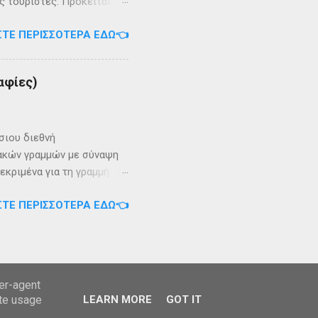
 τουρίστες. Πρόκειται για
. Το καράβι αφήνει τον
ΣΤΕ ΠΕΡΙΣΣΌΤΕΡΑ ΕΔΏ👈
ονται συγκεντρωμένα τα
ισμοί με 10-20 περίπου
 οικισμός της χώρας.
αφίες)
κοπλάτικα και Μογιάτικα),
ράτικα, Άμμος,
ράτικα, Μιχάτικα, Αυλάκια.
σιου διεθνή
ακών γραμμών με σύναψη
εκριμένα για τη γραμμή
σιά Στοιχεία Ε/Γ ΒΑΜΟΣ
ΣΤΕ ΠΕΡΙΣΣΌΤΕΡΑ ΕΔΏ👈
γησης: 2022 Αριθμός
 Μεγ. πλάτος:
ser-agent
ate usage
LEARN MORE
GOT IT