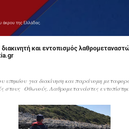
Μετάβαση στο κύριο περιεχόμενο
υ άκρου της Ελλάδας.
 διακινητή και εντοπισμός λαθρομεταναστ
ia.gr
ου υπηκόου
για διακίνηση και παράνομη μεταφορ
ές στους
Οθωνούς. Λαθρομετανάστες εντοπίστηκ