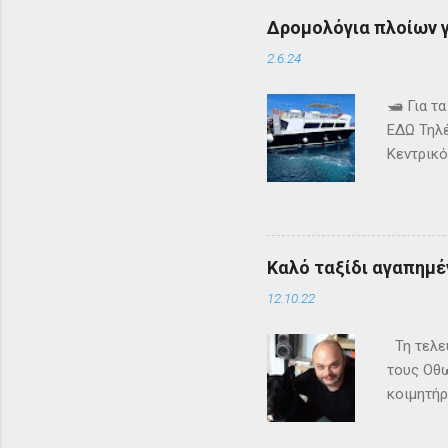
δημιουργ
Δρομολόγια πλοίων γι
τον να ε
Faceboo
2.6.24
🛥️ Για 
ΕΔΩ Τηλέ
Κεντρικό
τα δρομ
+302661
ενημερω
Καλό ταξίδι αγαπημέν
12.10.22
Τη τελευ
τους Οθω
κοιμητήρ