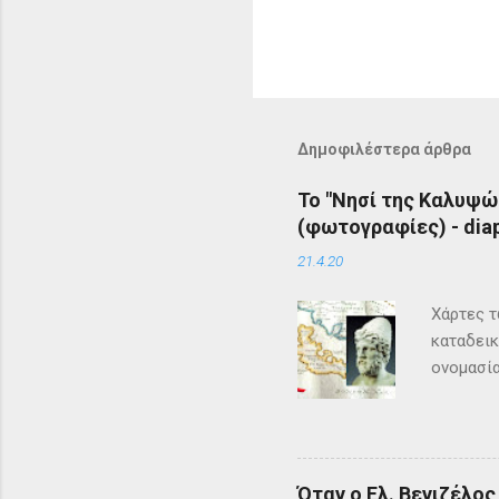
Δημοφιλέστερα άρθρα
Το "Νησί της Καλυψώ
(φωτογραφίες) - diap
21.4.20
Χάρτες τ
καταδεικ
ονομασία
τη μυθολ
αρχαιότη
μεγάλη σ
Σύμφωνα 
Όταν ο Ελ. Βενιζέλο