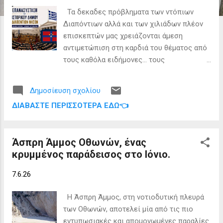
ε
Τα δεκαδες πρόβληματα των ντόπιων
ι
Διαπόντιων αλλά και των χιλιάδων πλέον
ς
επισκεπτών μας χρειάζονται άμεση
αντιμετώπιση στη καρδιά του θέματος από
τους καθόλα ειδήμονες... τους
πραγματικούς νησιώτες που περνούν
χειμώνα αλλά και καλοκαίρι "Γολγοθά"... Τα
Δημοσίευση σχολίου
ακατάλληλα λιμάνια, οι συνεχείς διακοπές
ΔΙΑΒΆΣΤΕ ΠΕΡΙΣΣΌΤΕΡΑ ΕΔΏ👈
ρεύματος τον χειμώνα, η "αποψίλωση" του
συνολικού μόνιμου πληθυσμού αλλά και τα
κλειστά και έρημα σχολεία, δημιουργούν
Άσπρη Άμμος Οθωνών, ένας
εδώ και δεκαετίες προβληματισμό και
κρυμμένος παράδεισος στο Ιόνιο.
συναισθήματα δυσφορίας. 🤝Με κοινό
παρονομαστή την ανάγκη ενίσχυσης της
7.6.26
διοικητικής εκπροσώπησης των ακριτικών
νησιών, οι βουλευτές Κέρκυρας Δημήτρης
Η Άσπρη Άμμος, στη νοτιοδυτική πλευρά
Μπιάγκης και Αλέξανδρος Αυλωνίτης, μέσα
των Οθωνών, αποτελεί μία από τις πιο
από τις πρόσφατες παρεμβάσεις τους στη
εντυπωσιακές και απομονωμένες παραλίες