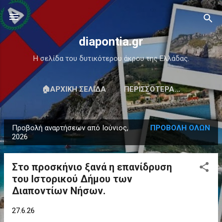
Μετάβαση στο κύριο περιεχόμενο
diapontia.gr
Η σελίδα του δυτικότερου άκρου της Ελλάδας.
🏠ΑΡΧΙΚΉ ΣΕΛΊΔΑ
ΠΕΡΙΣΣΌΤΕΡΑ…
Προβολή αναρτήσεων από Ιούνιος,
ΠΡΟΒΟΛΉ ΌΛΩΝ
Α
2026
ν
α
Στο προσκήνιο ξανά η επανίδρυση
ρ
του Ιστορικού Δήμου των
τ
Διαποντίων Νήσων.
ή
σ
27.6.26