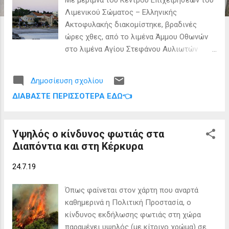
ε
Λιμενικού Σώματος – Ελληνικής
ι
Ακτοφυλακής διακομίστηκε, βραδινές
ς
ώρες χθες, από το λιμένα Άμμου Οθωνών
στο λιμένα Αγίου Στεφάνου Αυλιωτών
Κέρκυρας, με περιπολικό σκάφος Λ.Σ.-
ΕΛ.ΑΚΤ., 60χρονη αλλοδαπή, η οποία
Δημοσίευση σχολίου
έχρηζε άμεσης νοσοκομειακής περίθαλψη.
ΔΙΑΒΆΣΤΕ ΠΕΡΙΣΣΌΤΕΡΑ ΕΔΏ👈
Υψηλός ο κίνδυνος φωτιάς στα
Διαπόντια και στη Κέρκυρα
24.7.19
Όπως φαίνεται στον χάρτη που αναρτά
καθημερινά η Πολιτική Προστασία, ο
κίνδυνος εκδήλωσης φωτιάς στη χώρα
παραμένει υψηλός (με κίτρινο χρώμα) σε