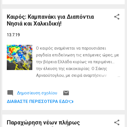
τροποποίηση έγινε λόγω των κακών
καιρικών συθη...
Καιρός: Καμπανάκι για Διαπόντια
Νησιά και Χαλκιδική!
13.7.19
Ο καιρός αναμένεται να παρουσιάσει
ραγδαία επιδείνωση τις επόμενες ώρες, με
την βόρεια Ελλάδα κυρίως να περιμένει…
την έλευση της κακοκαιρίας. Ο Σάκης
Αρναούτογλου, με σειρά αναρτήσεων
ενημερώνει για το πώς θα κινηθεί ο καιρός
«Oι βροχές και οι καταιγίδες βρίσκονται
Δημοσίευση σχολίου
ακόμα σχετικά μακριά απο την κεντρική
ΔΙΑΒΆΣΤΕ ΠΕΡΙΣΣΌΤΕΡΑ ΕΔΏ👈
Μακεδονία (μέσα στον κύκλο οι σταυροί
είναι η ηλεκτρική δραστηριοτητα-
αστραπές) και σχετικά κοντά στο βορειο
Παραχώρηση νέων πλήρως
Ιονιο (Κέρκυρα) και Ηπειρο…Κινούμενες