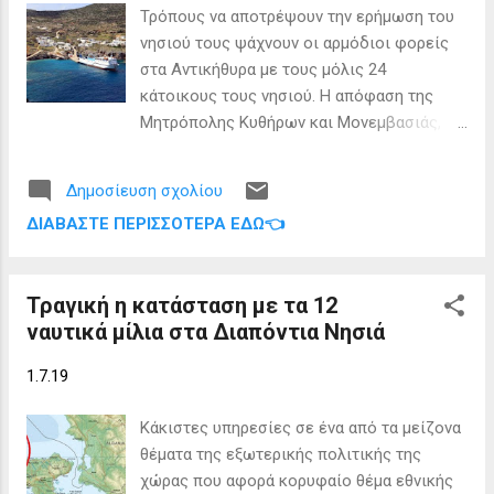
Τρόπους να αποτρέψουν την ερήμωση του
νησιού τους ψάχνουν οι αρμόδιοι φορείς
στα Αντικήθυρα με τους μόλις 24
κάτοικους τους νησιού. Η απόφαση της
Μητρόπολης Κυθήρων και Μονεμβασιάς, η
οποία σε συνεργασία με το δήμο και την
τοπική κοινότητα δίνει επίδομα 500 ευρώ
Δημοσίευση σχολίου
στέγη αλλά και τρόφιμα σε πολύτεκνες
ΔΙΑΒΆΣΤΕ ΠΕΡΙΣΣΌΤΕΡΑ ΕΔΏ👈
οικογένειες για να εγκατασταθούν στο
μικρό νησί του Αιγαίου, αναπτέρωσε τις
ελπίδες των ελάχιστων κατοίκων του
Τραγική η κατάσταση με τα 12
νησιού που θέλουν να δουν τον τόπο τους
ναυτικά μίλια στα Διαπόντια Νησιά
να αναπτύσσεται. Οι ειδικότητες των
ανθρώπων που αναζητούνται είναι
1.7.19
φούρναρης, οικοδόμος, ψαράς αλλά και
κτηνοτρόφος. Σκοπός του Επισκόπου και
Κάκιστες υπηρεσίες σε ένα από τα μείζονα
των τοπικών αξιωματούχων είναι να βρουν
θέματα της εξωτερικής πολιτικής της
οικογένειες με περισσότερα από τρία
χώρας που αφορά κορυφαίο θέμα εθνικής
παιδιά που είναι πρόθυμα να μετακομίσουν