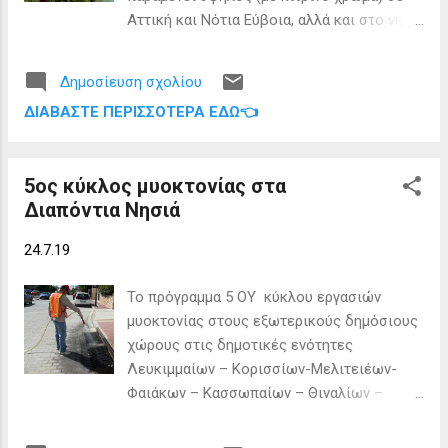
Αττική και Νότια Εύβοια, αλλά και στο νησί
της Κέρκυρας. Σε υψηλή κατηγορία
κινδύνου τα νησιά του Βορείου Αιγαίου και
Δημοσίευση σχολίου
τα Δωδεκάνησα, αλλά και τέσσερις νομοί
ΔΙΑΒΆΣΤΕ ΠΕΡΙΣΣΌΤΕΡΑ ΕΔΏ👈
της Κρήτης (πλην του νομού Χανίων).
5ος κύκλος μυοκτονίας στα
Διαπόντια Νησιά
24.7.19
Το πρόγραμμα 5 ΟΥ κύκλου εργασιών
μυοκτονίας στους εξωτερικούς δημόσιους
χώρους στις δημοτικές ενότητες
Λευκιμμαίων – Κορισσίων-Μελιτειέων-
Φαιάκων – Κασσωπαίων – Θιναλίων –
Εσπερίων – Αγ΄’ιου Γεωργίου – Διαποντίων
Νήσων. «Μυοκτονία, Κωνωποκτονία,