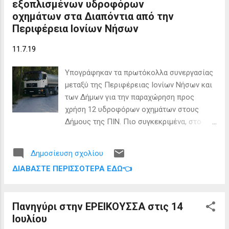
εξοπλισμένων υδροφόρων
ελαφρώς ανατολικά- νοτιοανατολικά θα
οχημάτων στα Διαπόντια από την
πρεπει χοντρικά μέχρι περίπου τα
Περιφέρεια Ιονίων Νήσων
μεσάνυχτα και μετά να επηρεάσουν βορειο
Ιονιο, Ηπειρο και δυτική θεσσαλία, δυτική
11.7.19
Μακεδονία, και κεντρικη Μακεδονία Φίλες
και φίλοι! Oι βροχές και οι καταιγίδες
Υπογράφηκαν τα πρωτόκολλα συνεργασίας
βρίσκονται ακόμα σχετικά μακριά απο την
μεταξύ της Περιφέρειας Ιονίων Νήσων και
κεντρική Μακεδονία (μέσα στον κύκλο οι
των Δήμων για την παραχώρηση προς
σταυροί είναι η ηλεκτρική δραστηριοτητα-
χρήση 12 υδροφόρων οχημάτων στους
αστραπές) και σχετικά κοντά στο βορειο
Δήμους της ΠΙΝ. Πιο συγκεκριμένα, στο
Ιονιο και Ηπειρο…Κινούμενες ελαφρώς
πλαίσιο υλοποίησης της
ανατολικά- νοτιοανατολικά θα πρεπει
συγχρηματοδοτούμενης Πράξης «Λαέρτης-
χοντρικά μέχρι περίπου τα μεσάνυχτα και
Δημοσίευση σχολίου
Καινοτόμο Επιχειρησιακό Σύστημα
μετά να επηρεάσουν βορειο Ιονιο, Ηπει...
ΔΙΑΒΆΣΤΕ ΠΕΡΙΣΣΌΤΕΡΑ ΕΔΏ👈
Διαχείρισης Φυσικών Κινδύνων στην ΠΙΝ»,
συνολικού προϋπολογισμού 2.850.000,00
ευρώ, η οποία εστιάζεται στη διαχείριση
Πανηγύρι στην ΕΡΕΙΚΟΥΣΣΑ στις 14
πλημμυρών και πυρκαγιών, η Περιφέρεια
Ιουλίου
Ιονίων Νήσων θα παραχωρήσει στους