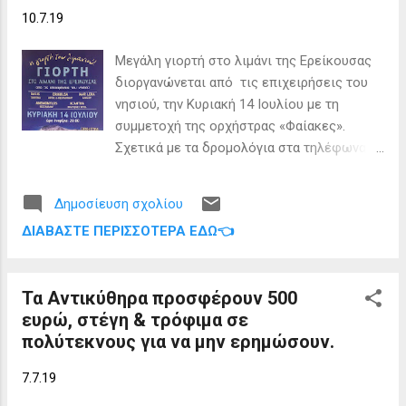
Δήμους 12 υδροφόρα οχήματα, πλήρως
10.7.19
εξοπλισμένα, ένα για κάθε νησί (Κέρκυρα,
Παξοί, Οθωνοί, Ερείκουσα, Μαθράκι,
Μεγάλη γιορτή στο λιμάνι της Ερείκουσας
Λευκάδα, Μεγανήσι, Κεφαλλονιά, Ιθάκη,
διοργανώνεται από τις επιχειρήσεις του
Καστός, Κάλαμος και Ζάκυνθος). Τις
νησιού, την Κυριακή 14 Ιουλίου με τη
προηγούμενες, λοιπόν, ημέρες,
συμμετοχή της ορχήστρας «Φαίακες».
ολοκληρώθηκε η υπογραφή των
Σχετικά με τα δρομολόγια στα τηλέφωνα:
πρωτόκολλων συνεργασίας μεταξύ της ΠΙΝ
από Άγιο Στέφανο (Πήγασος) 693 244
και των Δήμων για την παραχώρηση προς
5395, από Σιδάρι (Άλμπατρος) 69 44 999771
χρήση χωρίς καταβολή μισθώματος των
Δημοσίευση σχολίου
από λιμάνι (Zanadu) 26610 80444
οχημάτων αυτών. Βασικός στόχος του
ΔΙΑΒΆΣΤΕ ΠΕΡΙΣΣΌΤΕΡΑ ΕΔΏ👈
πρωτοκόλλου συνεργασίας είναι η
αναβάθμιση των παρεχόμενων υπηρεσιών
στον τομέα της διαχείρισης κινδύνων και
Τα Αντικύθηρα προσφέρουν 500
της αντιμ...
ευρώ, στέγη & τρόφιμα σε
πολύτεκνους για να μην ερημώσουν.
7.7.19