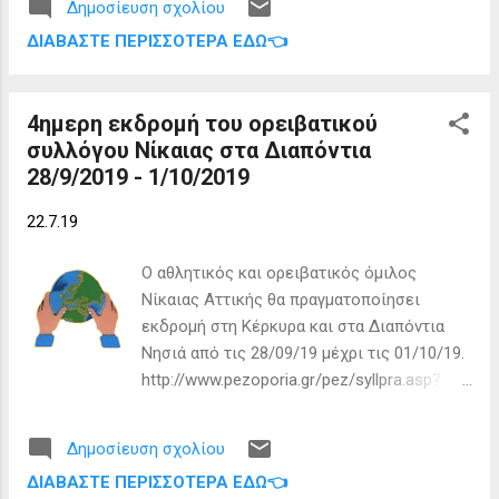
Δημοσίευση σχολίου
εντομοκτονία, απολυμάνσεις και
ΔΙΑΒΆΣΤΕ ΠΕΡΙΣΣΌΤΕΡΑ ΕΔΏ👈
οφιοαπώθηση στο δήμο Κέρκυρας 2017-
2018» Από Πέμπτη 25/07/2019 έως
Παρασκευή 14/08/2019: Πέμπτη 25/07/2019
4ημερη εκδρομή του ορειβατικού
Δ.Ε. Λευκιμμαίων Παρασκευή 26/07/2019
συλλόγου Νίκαιας στα Διαπόντια
Δ.Ε. Κορισσίων – Λευκιμμαίων Δευτέρα
28/9/2019 - 1/10/2019
29/07/2019 Δ.Ε. Μελιτειέων Τρίτη
30/07/2019 Δ.Ε. Παλαιοκαστριτών Τετάρτη
22.7.19
31/07/2019 Δ.Ε. Αγ. Γεωργίου Πέμπτη
01/08/2019 Δ.Ε. Θιναλίων Παρασκευή
Ο αθλητικός και ορειβατικός όμιλος
02/08/2019 Δ.Ε. Εσπερίων – Θιναλίων
Νίκαιας Αττικής θα πραγματοποίησει
Δευτέρα 05/08/2019 Δ.Ε. Κασσωπαίων
εκδρομή στη Κέρκυρα και στα Διαπόντια
Τρίτη 06/08/2019 Δ.Ε. Εσπερίων Πέμπτη
Νησιά από τις 28/09/19 μέχρι τις 01/10/19.
08/08/2019 Διαπόντια Νησιά, Παρασκευή
http://www.pezoporia.gr/pez/syllpra.asp?
09/08/2019 Διαπόντια Νησιά, Δευτέρα
cat=pes&id=ek&mid=9&yid=2019
12/08/2019 Δ.Ε. Φαιάκων Τρίτη 13/08/2019
Δ.Ε. Αχιλλείων Τετάρτη 14/08/2019 Δ.Ε.
Δημοσίευση σχολίου
Παρελίων Ενημερώνουν πως η
ΔΙΑΒΆΣΤΕ ΠΕΡΙΣΣΌΤΕΡΑ ΕΔΏ👈