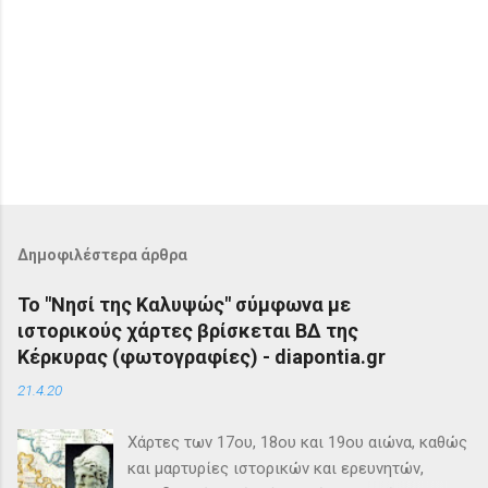
Δημοφιλέστερα άρθρα
Το "Νησί της Καλυψώς" σύμφωνα με
ιστορικούς χάρτες βρίσκεται ΒΔ της
Κέρκυρας (φωτογραφίες) - diapontia.gr
21.4.20
Χάρτες των 17ου, 18ου και 19ου αιώνα, καθώς
και μαρτυρίες ιστορικών και ερευνητών,