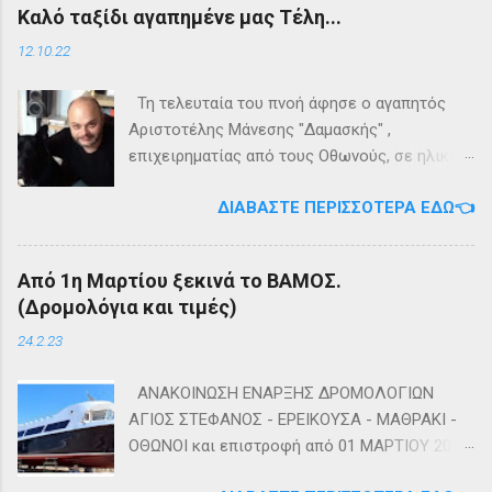
Καλό ταξίδι αγαπημένε μας Τέλη...
Ακολουθήστε μας στο Instagram 👉
πληροφορίες σχετικά με τα δρομολόγια
Ακολουθήστε μας στο Facebook
μεταφοράς καυσίμων του πλοίου ΓΡΗΓΌΡΗΣ
12.10.22
Μ. επικοινωνήστε στο τηλέφωνο:
+302661024220 👉Ακολουθήστε μας στο
Τη τελευταία του πνοή άφησε ο αγαπητός
Facebook και στο Instagram 📬Εγγραφείτε
Αριστοτέλης Μάνεσης "Δαμασκής" ,
στο ενημερωτικό δελτίο πατώντας ΕΔΩ
επιχειρηματίας από τους Οθωνούς, σε ηλικία
53 ετών. Η κηδεία του θα τελεστεί αύριο
ΔΙΑΒΆΣΤΕ ΠΕΡΙΣΣΌΤΕΡΑ ΕΔΏ👈
Πέμπτη 13 Οκτωβρίου στο κοιμητήριο του
Ιερού Ναού Αγίας Τριάδος Άμμου Οθωνών.
Καλή αντάμωση Τέλη
Από 1η Μαρτίου ξεκινά το ΒΑΜΟΣ.
(Δρομολόγια και τιμές)
24.2.23
ΑΝΑΚΟΙΝΩΣΗ ΕΝΑΡΞΗΣ ΔΡΟΜΟΛΟΓΙΩΝ
ΑΓΙΟΣ ΣΤΕΦΑΝΟΣ - ΕΡΕΙΚΟΥΣΑ - ΜΑΘΡΑΚΙ -
ΟΘΩΝΟΙ και επιστροφή από 01 ΜΑΡΤΙΟΥ 2023
diapontia.gr Σας ενημερώνουμε ότι το πλοίο