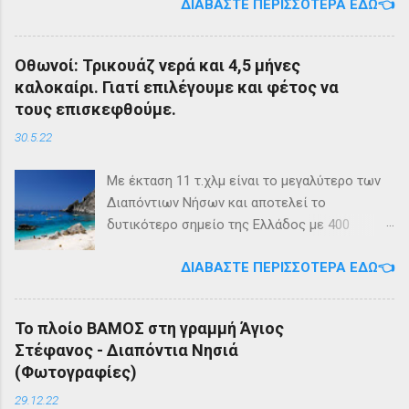
ΔΙΑΒΆΣΤΕ ΠΕΡΙΣΣΌΤΕΡΑ ΕΔΏ👈
της εταιρίας μας, ΕΓ-ΔΡ ΒΑΜΟΣ, αναμένεται
να ξεκινήσει δρομολόγια στην γραμμή: ΑΓΙΟΣ
ΣΤΕΦΑΝΟΣ - ΕΡΕΙΚΟΥΣΑ - ΜΑΘΡΑΚΙ - ΟΘΩΝΟΙ
Οθωνοί: Τρικουάζ νερά και 4,5 μήνες
και επιστροφή με 3 δρομολόγια την εβδομάδα
καλοκαίρι. Γιατί επιλέγουμε και φέτος να
από 01/03/2023 Πηγή: chania-lines.com
τους επισκεφθούμε.
30.5.22
Με έκταση 11 τ.χλμ είναι το μεγαλύτερο των
Διαπόντιων Νήσων και αποτελεί το
δυτικότερο σημείο της Ελλάδος με 400
κατοίκους. Ο πληθυσμός του νησιού τους
ΔΙΑΒΆΣΤΕ ΠΕΡΙΣΣΌΤΕΡΑ ΕΔΏ👈
καλοκαιρινούς μήνες πολλαπλασιάζεται
καθώς κατακλύζεται από ντόπιους αλλά και
εκατοντάδες τουρίστες. Πρόκειται για ένα
Το πλοίο ΒΑΜΟΣ στη γραμμή Άγιος
μέρος, κατάλληλο οικογενειακές διακοπές,
Στέφανος - Διαπόντια Νησιά
για ιστιοπλοϊκή περιήγηση . Το καράβι αφήνει
(Φωτογραφίες)
τον επισκέπτη στα Αυλάκια, ένα όρμο κοντά
στη παραλία του Άμμου που βρίσκονται
29.12.22