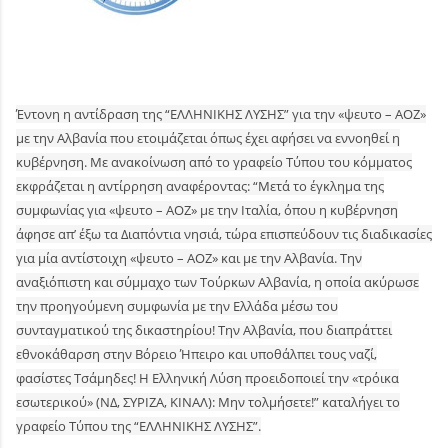
Έντονη η αντίδραση της “ΕΛΛΗΝΙΚΗΣ ΛΥΣΗΣ” για την «ψευτο – ΑΟΖ»
με την Αλβανία που ετοιμάζεται όπως έχει αφήσει να εννοηθεί η
κυβέρνηση. Με ανακοίνωση από το γραφείο Τύπου του κόμματος
εκφράζεται η αντίρρηση αναφέροντας: “Μετά το έγκλημα της
συμφωνίας για «ψευτο – ΑΟΖ» με την Ιταλία, όπου η κυβέρνηση
άφησε απ’ έξω τα Διαπόντια νησιά, τώρα επισπεύδουν τις διαδικασίες
για μία αντίστοιχη «ψευτο – ΑΟΖ» και με την Αλβανία. Την
αναξιόπιστη και σύμμαχο των Τούρκων Αλβανία, η οποία ακύρωσε
την προηγούμενη συμφωνία με την Ελλάδα μέσω του
συνταγματικού της δικαστηρίου! Την Αλβανία, που διαπράττει
εθνοκάθαρση στην Βόρειο Ήπειρο και υποθάλπει τους ναζί,
φασίστες Τσάμηδες! Η Ελληνική Λύση προειδοποιεί την «τρόικα
εσωτερικού» (ΝΔ, ΣΥΡΙΖΑ, ΚΙΝΑΛ): Μην τολμήσετε!” καταλήγει το
γραφείο Τύπου της “ΕΛΛΗΝΙΚΗΣ ΛΥΣΗΣ”.