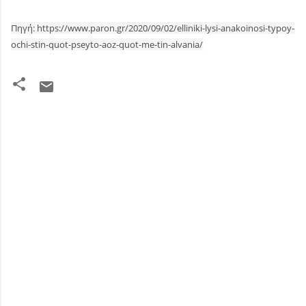
Πηγή: https://www.paron.gr/2020/09/02/elliniki-lysi-anakoinosi-typoy-
ochi-stin-quot-pseyto-aoz-quot-me-tin-alvania/
Σ
χ
ό
λ
ι
α