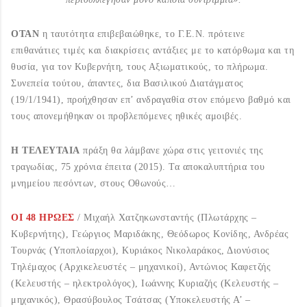
ΟΤΑΝ
η ταυτότητα επιβεβαιώθηκε, το Γ.Ε.Ν. πρότεινε
επιθανάτιες τιμές και διακρίσεις αντάξιες με το κατόρθωμα και τη
θυσία, για τον Κυβερνήτη, τους Αξιωματικούς, το πλήρωμα.
Συνεπεία τούτου, άπαντες, δια Βασιλικού Διατάγματος
(19/1/1941), προήχθησαν επ’ ανδραγαθία στον επόμενο βαθμό και
τους απονεμήθηκαν οι προβλεπόμενες ηθικές αμοιβές.
Η ΤΕΛΕΥΤΑΙΑ
πράξη θα λάμβανε χώρα στις γειτονιές της
τραγωδίας, 75 χρόνια έπειτα (2015). Τα αποκαλυπτήρια του
μνημείου πεσόντων, στους Οθωνούς…
ΟΙ 48 ΗΡΩΕΣ
/ Μιχαήλ Χατζηκωνσταντής (Πλωτάρχης –
Κυβερνήτης), Γεώργιος Μαριδάκης, Θεόδωρος Κονίδης, Ανδρέας
Τουρνάς (Υποπλοίαρχοι), Κυριάκος Νικολαράκος, Διονύσιος
Τηλέμαχος (Αρχικελευστές – μηχανικοί), Αντώνιος Καφετζής
(Κελευστής – ηλεκτρολόγος), Ιωάννης Κυριαζής (Κελευστής –
μηχανικός), Θρασύβουλος Τσάτσας (Υποκελευστής Α’ –