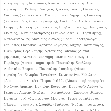
τηλεγραφητής), Αναστάσιος Ντόντος (Υποκελευστής Α’ –
τορπιλητής), Βασίλης Γεωργίου, Αχιλλέας Τούλης, Θεόδωρος
Σανούδος (Υποκελευστές Α’ – μηχανικοί), Δημήτριος Γιανέλλης
(Υποκελευστής Α’ – πυροβολητής), Αναστάσιος Αναστασόπουλος,
Γεώργιος Τσαλίκης (Υποκελευστές Β’ ηλεκτρολόγος), Παναγιώτης
Σκλάβος, Ηλίας Κατσουράνης (Υποκελευστές Β’ – τορπιλητές),
Ναπολέων Άνθης, Διονύσιος Άννινος (Δίοποι – ηλεκτρολόγοι),
Σταμάτιος Γιατράκος, Χρήστος Ζαφείρης, Μιχαήλ Παπαπαναγής,
Ελευθέριος Περδικούρης, Αριστείδης Τούσσας (Δίοποι –
μηχανικοί), Κωνσταντίνος Δημητρακόπουλος, Παναγιώτης
Παράσχης (Δίοποι – σηματωροί), Παναγιώτης Θεοδώσης,
Απόστολος Σκαράκης, Παναγιώτης Φουρίκης (Δίοποι –
τορπιλητές), Ζαχαρίας Πανταλέων, Κωνσταντίνος Χελιώτης
(Δίοποι – αρμενιστές), Πέτρος Ψυλλάς (Δίοπος – τηλεγραφητής)
Νικόλαος Αρμένης, Παντελής Βουτσινάς, Εμμανουήλ Λεβαντής,
Γεώργιος Λιάτσης (Ναύτες – ηλεκτρολόγοι), Σπυρίδων Βλ.άχος,
Παναγιώτης Μηνάς, Γεώργιος Μοριανός, Γεώργιος Τηλέμαχος
(Ναύτες – μηχανικοί), Σπυρίδων Γιαλυψός (Ναύτης – εσχαρεύς),
Χαράλαμπος Δελής (Ναύτης – πυροβολητής), Γεώργιος Κάψος