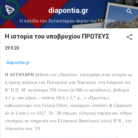
Μετάβαση στο κύριο περιεχόμενο
diapontia.gr
Η σελίδα του δυτικότερου άκρου της Ελλάδας.
Η ιστορία του υποβρυχίου ΠΡΩΤΕΥΣ
29.9.20
diapontia.gr
Η ΑΥΤΑΝΔΡΗ
βύθιση του «Πρωτέα», κατεγράφη στην ιστορία ως
η πρώτη απώλεια του Πολεμικού μας Ναυτικού, στη διάρκεια του
Β’ Π.Π. Μ’ εκτόπισμα 790 τόνων (ή 960 εν καταδύσει), βύθισμα
4,1 μ. και μήκος – πλάτος 68,6 x 5,7 μ., ο «Πρωτέας»,
καθελκύστηκε στη Γαλλία (Ναντ, ναυπηγεία
«Ateliers & Chantiers
de la Loire»
) το 1927. Το ’28 σήκωσε ελληνική σημαία και τέθηκε
επισήμως σε υπηρεσία του Ελληνικού Βασιλικού (τότε) Π.Ν., τον
Αύγουστο του ’29.