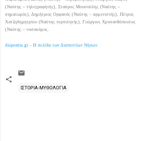
(Ναύτης – τηλεγραφητής), Σταύρος Μουσούλης (Ναύτης –
σηματωρός), Δημήτριος Ορφανός (Ναύτης – αρμενιστής), Πέτρος
Χατζηδημητρίου (Ναύτης τορπιλητής), Γεώργιος Χρυσανθόπουλος
(Ναύτης – νοσοκόμος.
diapontia.gr - Η σελίδα των Διαποντίων Νήσων
ΙΣΤΟΡΙΑ-ΜΥΘΟΛΟΓΙΑ
Σ
χ
ό
λ
ι