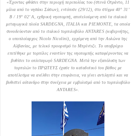
«Έχοντας φθάσει στην περιοχή περιπολίας του
(στενά Οτράντο, 11
μίλια από το νησάκι Σάσων), εντόπισε (29/12), στο στίγμα 40° 31’
Β / 19° 02’ Α, εχθρική νηοπομπή, αποτελούμενη από τα ιταλικά
μεταγωγικά πλοία SARDEGNA, ITALIA και PIEMONTE, τα οποία
συνοδεύονταν από το ιταλικό τορπιλοβόλο ANTARES (κυβερνήτης,
ο υποπλοίαρχος Nicolo Nicolini), ερχόμενη από την Αυλώνα της
Αλβανίας, με τελικό προορισμό το Μπρίντιζι. Το υποβρύχιο
επιτέθηκε με τορπίλες εναντίον της νηοπομπής καταφέρνοντας να
βυθίσει το οπλιταγωγό SARDEGNA. Μετά την εξαπόλυση των
τορπιλών το ΠΡΩΤΕΥΣ έχασε το καταδυτικό του βάθος με
αποτέλεσμα να ανέλθει στην επιφάνεια, να γίνει αντιληπτό και να
βυθιστεί αύτανδρο στην συνέχεια με εμβολισμό από το τορπιλοβόλο
ANTARES».