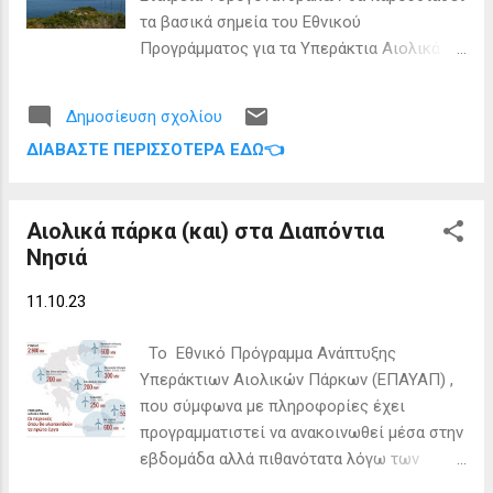
διαβούλευση η Μελέτη Περιβαλλοντικών
τα βασικά σημεία του Εθνικού
Επιπτώσεων (ΣΜΠΕ) για το Σχέδιο Εθνικού
Προγράμματος για τα Υπεράκτια Αιολικά
Προγράμματος Ανάπτυξης Υπεράκτιων
Πάρκα, ένα σχέδιο στρατηγικής σημασίας
Αιολικών Πάρκων μεταξύ των οποίων και
για τη χώρα, το οποίο ανοίγει μια νέα αγορά
στα Διαπόντια Νησιά μας. Αυτό έγινε με μια
Δημοσίευση σχολίου
κοντά στα 6 δισ. ευρώ και το ανέμενε εδώ
απαράδεκτη μεθόδευση αφού η σχετική
ΔΙΑΒΆΣΤΕ ΠΕΡΙΣΣΌΤΕΡΑ ΕΔΏ👈
και πολλά χρόνια ο χώρος των
ηλεκτρονική πλατφόρμα διαβούλευσης
ανανεώσιμων πηγών ενέργειας. Το είπε
ΔΕΝ ΛΕΙΤΟΥΡΓΕΙ, αλλά οι θέσεις και
χθες στο συνέδριο του Economist ο CEO
απόψεις στέλνονται μόν...
Αιολικά πάρκα (και) στα Διαπόντια
της εταιρείας Αριστοφάνης Στεφάτος,
Νησιά
τονίζοντας τη στρατηγική σημασία του
σχεδίου και θυμίζοντας ότι το αιολικό
11.10.23
δυναμικό της χώρας ξεπερνά κατά πολύ την
εγχώρια ζήτηση για καθαρή ενέργεια.
Το Εθνικό Πρόγραμμα Ανάπτυξης
Σύμφωνα με όσα έχουν γίνει γνωστά, η «
Υπεράκτιων Αιολικών Πάρκων (ΕΠΑΥΑΠ) ,
Φάση 1» που αφορά την περίοδο μέχρι το
που σύμφωνα με πληροφορίες έχει
2030, θα περιλαμβάνει συνολικά έξι
προγραμματιστεί να ανακοινωθεί μέσα στην
περιοχές, με τα περισσότερα έργα να
εβδομάδα αλλά πιθανότατα λόγω των
δημιουργούνται στην Κρήτη και να
δημοτικών εκλογών θα μεταφερθεί για την