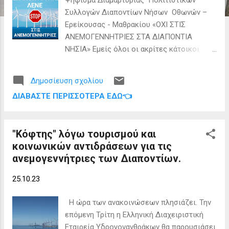
ε
Συλλογών Διαποντίων Νήσων Οθωνών –
ι
Ερείκουσας - Μαθρακίου «ΟΧΙ ΣΤΙΣ
ς
ΑΝΕΜΟΓΕΝΝΗΤΡΙΕΣ ΣΤΑ ΔΙΑΠΟΝΤΙΑ
ΝΗΣΙΑ» Εμείς όλοι οι ακρίτες κάτοικοι
των Διαποντίων Νήσων (Οθωνών –
Ερείκουσας-Μαθρακίου), από το
Δημοσίευση σχολίου
βοριοδυτικότερο σημείο της Ελλάδας,
ΔΙΑΒΆΣΤΕ ΠΕΡΙΣΣΌΤΕΡΑ ΕΔΏ👈
ενώνουμε τις φωνές με Αυτοδιοικητικούς
και λοιπούς φορείς, Συλλόγους και
συλλογικότητες, δηλώνοντας την κάθετη
"Κόφτης" λόγω τουρισμού και
αντίθεσή μας στην προσπάθεια
κοινωνικών αντιδράσεων για τις
καταστροφής του τόπου μας με την
ανεμογεννήτριες των Διαποντίων.
επιχειρούμενη εγκατάσταση αιολικού
πάρκου μεταξύ των Διαποντίων Νησιών.
25.10.23
Από την Ελληνική Διαχειριστική Εταιρεία
Υδρογονανθράκων και Ενεργειακών Πόρων
Η ώρα των ανακοινώσεων πλησιάζει. Την
με καταληκτική ημερομηνία στις
επόμενη Τρίτη η Ελληνική Διαχειριστική
31/11/2023, τέθηκε σε δημόσια
Εταιρεία Υδρογονανθράκων θα παρουσιάσει