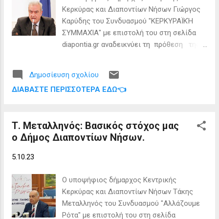
θέματα μπλέκονται και περισσότερο (π.χ.
Κερκύρας και Διαποντίων Νήσων Γιώργος
διαδημοτικές υπηρεσίες και οργανισμοί).
Καρύδης του Συνδυασμού "ΚΕΡΚΥΡΑΪΚΉ
Σημαντικές και απαραίτητες προϋποθέσεις
ΣΥΜΜΑΧΊΑ" με επιστολή του στη σελίδα
είναι η επαρκής κρατική χρηματοδότηση
diapontia.gr αναδεικνύει τη πρόθεση της
και το αναγκαίο μόνιμο προσωπικό ενός
παράταξης του για δημοψήφισμα στα
Δήμου. Αν αυτά δεν εξασφαλισθούν, είτε
Διαπόντια Νησιά ούτως ώστε να
ένας Δήμος είναι μεγάλος είτε είναι
Δημοσίευση σχολίου
αποφασίσουν οι Διαπόντιοι αν επιθυμούν
μικρός, θα βρεθεί μπροστά σε αδιέξοδα. Για
ΔΙΑΒΆΣΤΕ ΠΕΡΙΣΣΌΤΕΡΑ ΕΔΏ👈
την επανίδρυση του ιστορικού Δήμου
μία ακόμη φορά η εμπειρία από όλους τους
Διαποντίων Νήσων. Διαβάστε την επιστολή:
...
Αξιότιμοι κύριες και κύριοι, Η δημοτική
Τ. Μεταλληνός: Βασικός στόχος μας
παράταξη “ΚΕΡΚΥΡΑΪΚΗ ΣΥΜΜΑΧΙΑ» όπως
ο Δήμος Διαποντίων Νήσων.
είναι γνωστό είναι μία δημοκρατική
παράταξη η οποία πρωτευόντως λαμβάνει
5.10.23
υπόψη της τη θέληση της τοπικής
κοινωνίας. Έτσι, σχετικά με το ερώτημα
Ο υποψήφιος δήμαρχος Κεντρικής
που τίθεται, εφόσον εκλεγούμε στη
Κερκύρας και Διαποντίων Νήσων Τάκης
δημοτική αρχή, θα διενεργήσουμε
Μεταλληνός του Συνδυασμού "Αλλάζουμε
δημοψήφισμα στα Διαπόντια Νησιά
Ρότα" με επιστολή του στη σελίδα