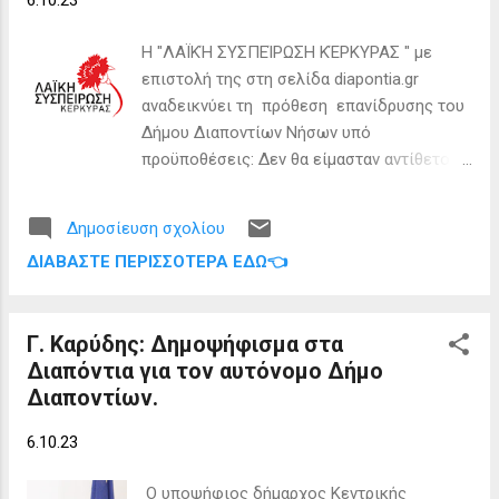
6.10.23
Η "ΛΑΪΚΉ ΣΥΣΠΕΊΡΩΣΗ ΚΈΡΚΥΡΑΣ " με
επιστολή της στη σελίδα diapontia.gr
αναδεικνύει τη πρόθεση επανίδρυσης του
Δήμου Διαποντίων Νήσων υπό
προϋποθέσεις: Δεν θα είμασταν αντίθετοι
σε μία τέτοια πρόταση και μία τέτοια
προοπτική. Θα θέλαμε όμως να
Δημοσίευση σχολίου
επισημάνουμε ότι η δημιουργία ενός
ΔΙΑΒΆΣΤΕ ΠΕΡΙΣΣΌΤΕΡΑ ΕΔΏ👈
Δήμου, η διάσπαση ή η συνένωση άλλων
δεν αποτελούν αυτομάτως και λύση στα
προβλήματα που δημιουργούνται στους
Γ. Καρύδης: Δημοψήφισμα στα
κατοίκους των περιοχών. Η ίδια η εμπειρία
Διαπόντια για τον αυτόνομο Δήμο
της διάσπασης του ενιαίου Δήμου
Διαποντίων.
Κερκυραίων σε τρείς Δήμους έδειξε ότι τα
οργανωτικά μέτρα, αν δεν συνοδευτούν με
6.10.23
τις απαραίτητες προϋποθέσεις δεν δίνουν
διέξοδο, ενώ σε κάποιες περιπτώσεις τα
Ο υποψήφιος δήμαρχος Κεντρικής