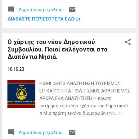
ακολουθούν το Νότιο Αιγαίο και τα
επόμενη, προκρίνει 12 περιοχές ως
Διαπόντια Νησιά, ένα σύμπλεγμα στα
Δημοσίευση σχολίου
δυνητικές για την ανάπτυξή τους εκ των
βόρεια και βορειοδυτικά της Κέρκυρας.
ΔΙΑΒΆΣΤΕ ΠΕΡΙΣΣΌΤΕΡΑ ΕΔΏ👈
οποίων οι 6 θα υποδεχτούν σε πρώτη φάση
Συνολικά τα offshore πάρκα θα
έργα με ορίζοντα ανάπτυξης το 2030.
αναπτυχθούν σε 12 περιοχές, εκ των
Σημειώνεται ότι η περιοχή της
οποίων οι 6 θα υποδεχτούν σε πρώτη...
Ο χάρτης του νέου Δημοτικού
Αλεξανδρούπολης είναι μία ξεχωριστή
Συμβουλίου. Ποιοί εκλέγονται στα
περίπτωση που θα φιλοξενήσει πιλοτικά
Διαπόντια Νησιά.
έργα 600 MW. Τα «σκήπτρα» της νέας
αγοράς, σύμφωνα με όσα προβλέπει το
10.10.23
εθνικό πρόγραμμα, κρατάει η Κρήτη , όπου
προβλέπεται να εγκατασταθούν συνολικά
HIGHLIGHTS ΑΝΑΖΗΤΗΣΗ ΤΟΥΡΙΣΜΟΣ
800 MW υπεράκτιας αιολικής ισχύος, τα
ΕΠΙΚΑΙΡΟΤΗΤΑ ΠΟΛΙΤΙΣΜΟΣ ΑΘΛΗΤΙΣΜΟΣ
600 MW στο βορειοανατολικό τμήμα του
ΑΡΘΡΑ ΕΚΔ ΑΝΑΖΗΤΗΣΗ Η πρώτη
νησιού μεταξύ Αγ. Νικολάου και Σητείας και
εκτίμηση του νέου «χάρτη» του δημοτικού
τα 200 MW ανατολικά της Σητείας.
σ Μια πρώτη εικόνα διαμορφώνεται, αν και
Ακολουθεί το Νότιο Αιγαίο , στη θαλάσσια
υπάρχει ενδεχόμενο για «καραμπόλες»,
περιοχή μεταξύ Κω και Ρόδου που μπορεί
ανάλογα με τα οριστικά αποτελέσματα του
να φιλοξενήσει 550 MW και αμέσως μετά
Δημοσίευση σχολίου
Πρωτοδικείου. Ξεκαθαρίζει σιγά σιγά ο