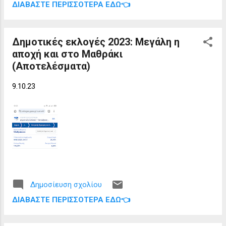
το ΒΑ Αιγαίο στη θαλάσσια ζώνη Λέσβου-
ΔΙΑΒΆΣΤΕ ΠΕΡΙΣΣΌΤΕΡΑ ΕΔΏ👈
«χάρτης» του νέου δημοτικού συμβουλίου
Σκύρου-Κύμης όπου προβλέπετ...
Κεντρικής Κέρκυρας, μολονότι η
καταμέτρηση των σταυρών δεν έχει ακόμα
Δημοτικές εκλογές 2023: Μεγάλη η
ολοκληρωθεί σε όλες τις Δημοτικές
αποχή και στο Μαθράκι
Ενότητες. Όσοι υποψήφιοι δημοτικοί
(Αποτελέσματα)
σύμβουλοι εκλέγονται με βεβαιότητα
ετοιμάζουν ήδη τις θέσεις τους στα έδρανα
9.10.23
της αίθουσας συνεδριάσεων του Μον Ρεπό.
Υπενθυμίζεται ότι λόγω της αλλαγής του
εκλογικού νόμου της απλής αναλογικής, ο
αριθμός των συμβούλων στον Δήμο
Κεντρικής Κέρκυρας έχει μειωθεί στους
39 , οι οποίοι μοιράζονται ως εξής:
Στέφανος Πουλημένος 23 έδρες, Μερόπη
Υδραίου 11 έδρες συμπεριλαμβανομένης
Δημοσίευση σχολίου
της ίδιας, Λαϊκή Συσπείρωση 3 έδρες,
ΔΙΑΒΆΣΤΕ ΠΕΡΙΣΣΌΤΕΡΑ ΕΔΏ👈
Τάκης Μεταλληνός 1 έδρα, Γιώργος
Καρύδης 1 έδρα. Μια πρώτη εικόνα έχει
ήδη αρχίζει να διαμορφώνε...