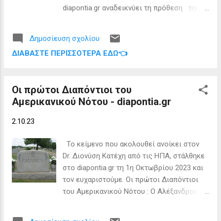
προκειμένου οι δημότες τους να
diapontia.gr αναδεικνύει τη πρόθεση της
αποφασίσουν εάν επιθυμούν ή όχι τα νησιά
παράταξης του για επανίδρυση του
τους να αποτελέσουν αυτοτελή δήμο. Ο
ιστορικού Δήμου Διαποντίων Νήσων:
Υποψήφιος Δήμαρχος Κεντρικής Κέρκυρας
Δημοσίευση σχολίου
diapontia.gr
& Διαποντίων Νήσων Γιώργος Καρύδης
ΔΙΑΒΆΣΤΕ ΠΕΡΙΣΣΌΤΕΡΑ ΕΔΏ👈
Οι πρώτοι Διαπόντιοι του
Αμερικανικού Νότου - diapontia.gr
2.10.23
Το κείμενο που ακολουθεί ανοίκει στον
Dr. Διονύση Κατέχη από τις ΗΠΑ, στάλθηκε
στο diapontia.gr τη 1η Οκτωβρίου 2023 και
τον ευχαριστούμε. Οι πρώτοι Διαπόντιοι
του Αμερικανικού Νότου : Ο Αλέξανδρος
Μαρκου Κασίμης (Cassimus). Γεννήθηκε
στους Οθωνούς το 1831 , Παντρεύτηκε την