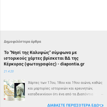
Δημοφιλέστερα άρθρα
Το "Νησί της Καλυψώς" σύμφωνα με
ιστορικούς χάρτες βρίσκεται ΒΔ της
Κέρκυρας (φωτογραφίες) - diapontia.gr
21.4.20
Χάρτες των 17ου, 18ου και 19ου αιώνα, καθώς
και μαρτυρίες ιστορικών και ερευνητών,
καταδεικνύουν ότι ένα από τα Διαπόντια
Νησιά, βορειοδυτικά της Κέρκυρας, ήταν
ΔΙΑΒΆΣΤΕ ΠΕΡΙΣΣΌΤΕΡΑ ΕΔΏ👈
γνωστό με την ονομασία Ωγυγία ή «Νησί της