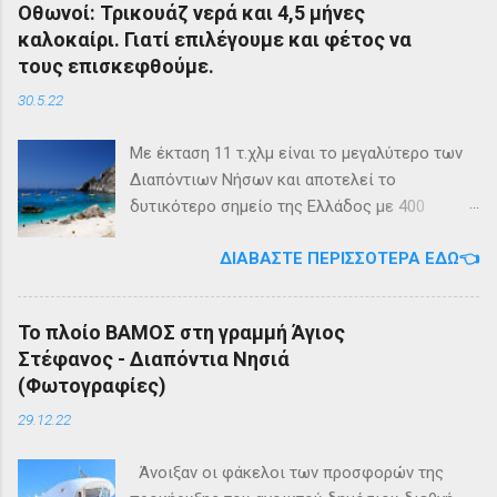
Οθωνοί: Τρικουάζ νερά και 4,5 μήνες
και επιστροφή με 3 δρομολόγια την εβδομάδα
καλοκαίρι. Γιατί επιλέγουμε και φέτος να
από 01/03/2023 Πηγή: chania-lines.com
τους επισκεφθούμε.
30.5.22
Με έκταση 11 τ.χλμ είναι το μεγαλύτερο των
Διαπόντιων Νήσων και αποτελεί το
δυτικότερο σημείο της Ελλάδος με 400
κατοίκους. Ο πληθυσμός του νησιού τους
ΔΙΑΒΆΣΤΕ ΠΕΡΙΣΣΌΤΕΡΑ ΕΔΏ👈
καλοκαιρινούς μήνες πολλαπλασιάζεται
καθώς κατακλύζεται από ντόπιους αλλά και
εκατοντάδες τουρίστες. Πρόκειται για ένα
Το πλοίο ΒΑΜΟΣ στη γραμμή Άγιος
μέρος, κατάλληλο οικογενειακές διακοπές,
Στέφανος - Διαπόντια Νησιά
για ιστιοπλοϊκή περιήγηση . Το καράβι αφήνει
(Φωτογραφίες)
τον επισκέπτη στα Αυλάκια, ένα όρμο κοντά
στη παραλία του Άμμου που βρίσκονται
29.12.22
συγκεντρωμένα τα καταστήματα του νησιού.
Άμμος Στους Οθωνούς υπάρχουν πάνω από
Άνοιξαν οι φάκελοι των προσφορών της