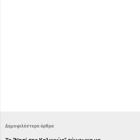
ι
α
Δημοφιλέστερα άρθρα