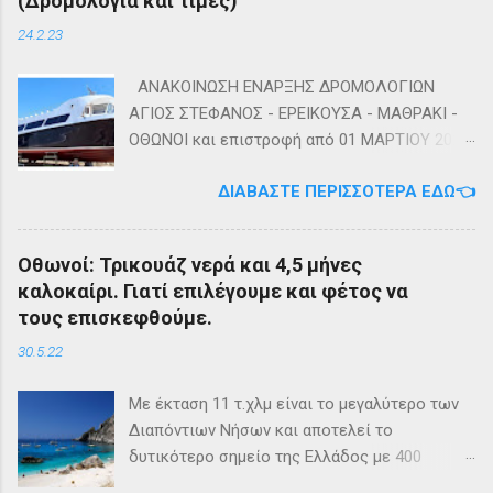
(Δρομολόγια και τιμές)
24.2.23
ΑΝΑΚΟΙΝΩΣΗ ΕΝΑΡΞΗΣ ΔΡΟΜΟΛΟΓΙΩΝ
ΑΓΙΟΣ ΣΤΕΦΑΝΟΣ - ΕΡΕΙΚΟΥΣΑ - ΜΑΘΡΑΚΙ -
ΟΘΩΝΟΙ και επιστροφή από 01 ΜΑΡΤΙΟΥ 2023
diapontia.gr Σας ενημερώνουμε ότι το πλοίο
ΔΙΑΒΆΣΤΕ ΠΕΡΙΣΣΌΤΕΡΑ ΕΔΏ👈
της εταιρίας μας, ΕΓ-ΔΡ ΒΑΜΟΣ, αναμένεται
να ξεκινήσει δρομολόγια στην γραμμή: ΑΓΙΟΣ
ΣΤΕΦΑΝΟΣ - ΕΡΕΙΚΟΥΣΑ - ΜΑΘΡΑΚΙ - ΟΘΩΝΟΙ
Οθωνοί: Τρικουάζ νερά και 4,5 μήνες
και επιστροφή με 3 δρομολόγια την εβδομάδα
καλοκαίρι. Γιατί επιλέγουμε και φέτος να
από 01/03/2023 Πηγή: chania-lines.com
τους επισκεφθούμε.
30.5.22
Με έκταση 11 τ.χλμ είναι το μεγαλύτερο των
Διαπόντιων Νήσων και αποτελεί το
δυτικότερο σημείο της Ελλάδος με 400
κατοίκους. Ο πληθυσμός του νησιού τους