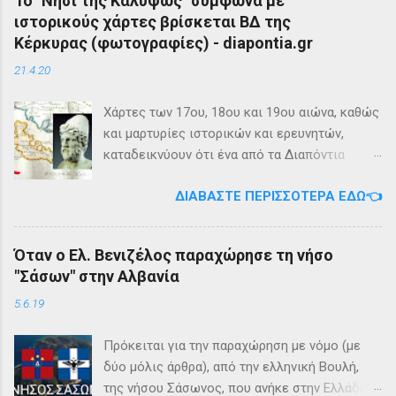
Το "Νησί της Καλυψώς" σύμφωνα με
ιστορικούς χάρτες βρίσκεται ΒΔ της
Κέρκυρας (φωτογραφίες) - diapontia.gr
21.4.20
Χάρτες των 17ου, 18ου και 19ου αιώνα, καθώς
και μαρτυρίες ιστορικών και ερευνητών,
καταδεικνύουν ότι ένα από τα Διαπόντια
Νησιά, βορειοδυτικά της Κέρκυρας, ήταν
ΔΙΑΒΆΣΤΕ ΠΕΡΙΣΣΌΤΕΡΑ ΕΔΏ👈
γνωστό με την ονομασία Ωγυγία ή «Νησί της
Καλυψώς». Από diapontia.gr Το γεγονός αυτό
έρχεται να επιβεβαιώσει τη μυθολογία και
Όταν ο Ελ. Βενιζέλος παραχώρησε τη νήσο
τη τοπική μυθιστορία των Διαποντίων Νήσων
"Σάσων" στην Αλβανία
που αναφέρει ότι κατά την αρχαιότητα οι
Οθωνοί ήταν το νησί της νύμφης Καλυψούς ,
5.6.19
κόρης του Άτλαντα η οποία ζούσε σε μία
μεγάλη σπηλιά. Σπηλιά Καλυψώς - Οθωνοί Η
Πρόκειται για την παραχώρηση με νόμο (με
θέση της Σπηλιάς της Καλυψώς, νοτιοδυτικοί
δύο μόλις άρθρα), από την ελληνική Βουλή,
Οθωνοι Σύμφωνα με το μύθο, ο Οδυσσέας
της νήσου Σάσωνος, που ανήκε στην Ελλάδα