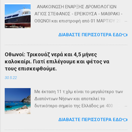
ΑΝΑΚΟΙΝΩΣΗ ΕΝΑΡΞΗΣ ΔΡΟΜΟΛΟΓΙΩΝ
ΑΓΙΟΣ ΣΤΕΦΑΝΟΣ - ΕΡΕΙΚΟΥΣΑ - ΜΑΘΡΑΚΙ -
ΟΘΩΝΟΙ και επιστροφή από 01 ΜΑΡΤΙΟΥ 2023
diapontia.gr Σας ενημερώνουμε ότι το πλοίο
ΔΙΑΒΆΣΤΕ ΠΕΡΙΣΣΌΤΕΡΑ ΕΔΏ👈
της εταιρίας μας, ΕΓ-ΔΡ ΒΑΜΟΣ, αναμένεται
να ξεκινήσει δρομολόγια στην γραμμή: ΑΓΙΟΣ
ΣΤΕΦΑΝΟΣ - ΕΡΕΙΚΟΥΣΑ - ΜΑΘΡΑΚΙ - ΟΘΩΝΟΙ
Οθωνοί: Τρικουάζ νερά και 4,5 μήνες
και επιστροφή με 3 δρομολόγια την εβδομάδα
καλοκαίρι. Γιατί επιλέγουμε και φέτος να
από 01/03/2023 Πηγή: chania-lines.com
τους επισκεφθούμε.
30.5.22
Με έκταση 11 τ.χλμ είναι το μεγαλύτερο των
Διαπόντιων Νήσων και αποτελεί το
δυτικότερο σημείο της Ελλάδος με 400
κατοίκους. Ο πληθυσμός του νησιού τους
ΔΙΑΒΆΣΤΕ ΠΕΡΙΣΣΌΤΕΡΑ ΕΔΏ👈
καλοκαιρινούς μήνες πολλαπλασιάζεται
καθώς κατακλύζεται από ντόπιους αλλά και