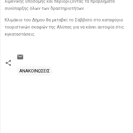
λιμενικής υποδομής και περιορίζοντας τα προβλήματα
συνύπαρξης όλων των δραστηριοτήτων.
Κλιμάκιο του Δήμου θα μεταβεί το Σάββατο στο καταφύγιο
τουριστικών σκαφών της Αλύπας για να κάνει αυτοψία στις
εγκαταστάσεις.
ΑΝΑΚΟΙΝΩΣΕΙΣ
Σ
χ
ό
λ
ι
α