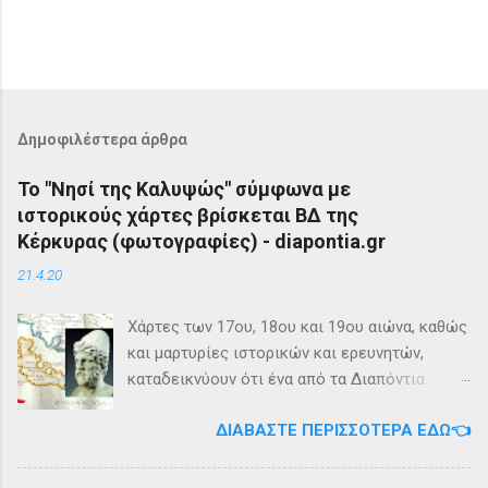
Δημοφιλέστερα άρθρα
Το "Νησί της Καλυψώς" σύμφωνα με
ιστορικούς χάρτες βρίσκεται ΒΔ της
Κέρκυρας (φωτογραφίες) - diapontia.gr
21.4.20
Χάρτες των 17ου, 18ου και 19ου αιώνα, καθώς
και μαρτυρίες ιστορικών και ερευνητών,
καταδεικνύουν ότι ένα από τα Διαπόντια
Νησιά, βορειοδυτικά της Κέρκυρας, ήταν
ΔΙΑΒΆΣΤΕ ΠΕΡΙΣΣΌΤΕΡΑ ΕΔΏ👈
γνωστό με την ονομασία Ωγυγία ή «Νησί της
Καλυψώς». Από diapontia.gr Το γεγονός αυτό
έρχεται να επιβεβαιώσει τη μυθολογία και