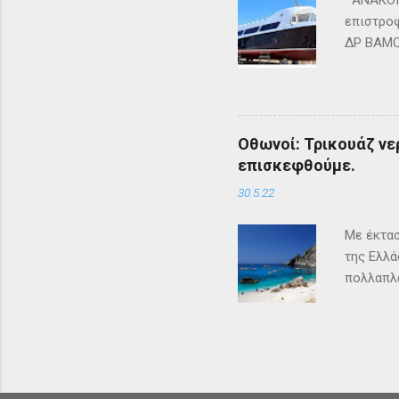
ΑΝΑΚΟΙΝ
επιστροφ
ΔΡ ΒΑΜΟΣ
ΜΑΘΡΑΚΙ 
lines.co
Οθωνοί: Τρικουάζ νερ
επισκεφθούμε.
30.5.22
Με έκτασ
της Ελλά
πολλαπλα
ένα μέρο
επισκέπτ
καταστήμ
σπίτια ο
Χάρτης Ο