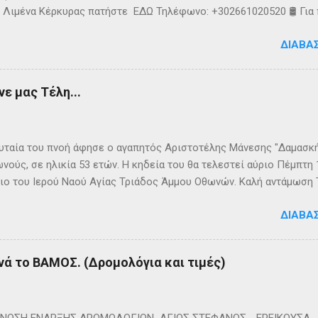
 Λιμένα Κέρκυρας πατήστε ΕΔΩ Τηλέφωνο: +302661020520 🛢️ Για
ολόγια μεταφοράς καυσίμων του πλοίου ΓΡΗΓΌΡΗΣ Μ. επικοινων
ΔΙΑΒΆ
024220 👉Ακολουθήστε μας στο Facebook και στο Instagram 📬
τικό δελτίο πατώντας ΕΔΩ
ε μας Τέλη...
ταία του πνοή άφησε ο αγαπητός Αριστοτέλης Μάνεσης "Δαμασκής
νούς, σε ηλικία 53 ετών. Η κηδεία του θα τελεστεί αύριο Πέμπτη
ιο του Ιερού Ναού Αγίας Τριάδος Άμμου Οθωνών. Καλή αντάμωση
ΔΙΑΒΆ
νά το ΒΑΜΟΣ. (Δρομολόγια και τιμές)