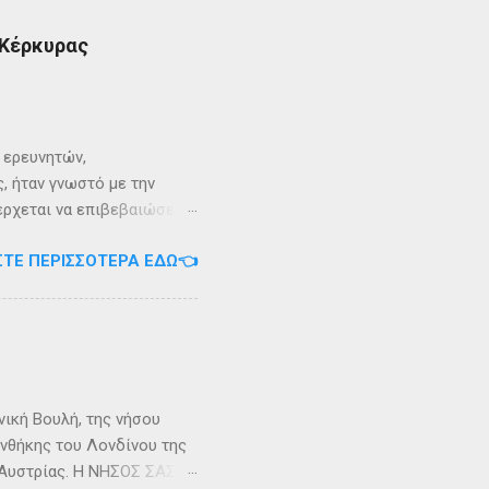
 Κέρκυρας
ι ερευνητών,
, ήταν γνωστό με την
 έρχεται να επιβεβαιώσει
ρει ότι κατά την
ΣΤΕ ΠΕΡΙΣΣΌΤΕΡΑ ΕΔΏ👈
αντα η οποία ζούσε σε μία
ώς, νοτιοδυτικοί Οθωνοι
κεί για επτά χρόνια. Ο
κυπαρίσσι. Φεύγωντας ο
θηκε στην Σχερία, το νησί
νική Βουλή, της νήσου
υνθήκης του Λονδίνου της
ης Αυστρίας. Η ΝΗΣΟΣ ΣΑΣΩΝ