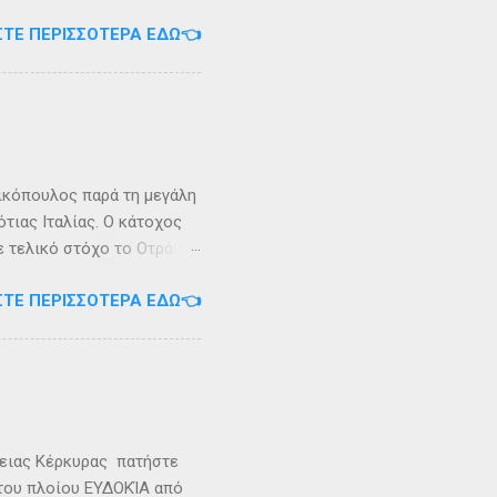
ερα, στην Αλβανία. Η
ΣΤΕ ΠΕΡΙΣΣΌΤΕΡΑ ΕΔΏ👈
 έκταση περίπου 6 τ.χλμ.
τράντο και την είσοδο του
. Η Σάσων ή Σασώ είναι
διο» του πολέμου ανάμεσα
 Καρυανδεύς γράφει :«Κατά
 η όνομα Σάσων». Ο
ικόπουλος παρά τη μεγάλη
τιας Ιταλίας. Ο κάτοχος
ε τελικό στόχο το Οτράντο
ι στις δύσκολες συνθήκες
ΣΤΕ ΠΕΡΙΣΣΌΤΕΡΑ ΕΔΏ👈
αγρίεψε και οι συνθήκες
καταιγίδες που
υνάμωσαν αναγκάζοντας
👉 Ακολουθήστε μας στο
ρειας Κέρκυρας πατήστε
 του πλοίου ΕΥΔΟΚΊΑ από