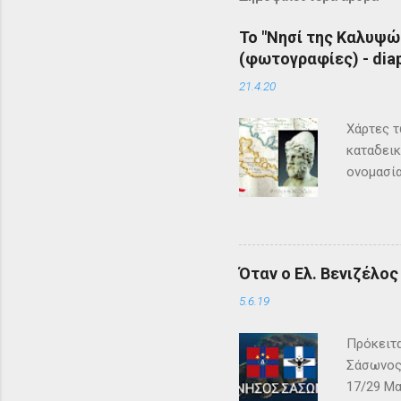
Το "Νησί της Καλυψώ
(φωτογραφίες) - diap
21.4.20
Χάρτες τ
καταδεικ
ονομασία
τη μυθολ
αρχαιότη
μεγάλη σ
Σύμφωνα 
Όταν ο Ελ. Βενιζέλο
Όμηρος ,
Οδυσέας 
5.6.19
των Φαιά
Πρόκειτα
Σάσωνος,
17/29 Μα