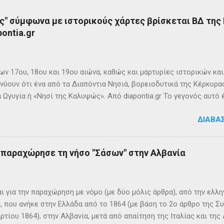
ς" σύμφωνα με ιστορικούς χάρτες βρίσκεται ΒΔ της
ontia.gr
ων 17ου, 18ου και 19ου αιώνα, καθώς και μαρτυρίες ιστορικών κα
νύουν ότι ένα από τα Διαπόντια Νησιά, βορειοδυτικά της Κέρκυρας
 Ωγυγία ή «Νησί της Καλυψώς». Από diapontia.gr Το γεγονός αυτό
ογία και τη τοπική μυθιστορία των Διαποντίων Νήσων που αναφέ
ΔΙΑΒΆ
τα οι Οθωνοί ήταν το νησί της νύμφης Καλυψούς , κόρης του Άτλ
πηλιά. Σπηλιά Καλυψώς - Οθωνοί Η θέση της Σπηλιάς της Καλυψ
με το μύθο, ο Οδυσσέας την ερωτεύθηκε και έμεινε αιχμάλωτος ε
ς παραχώρησε τη νήσο "Σάσων" στην Αλβανία
 ονόμαζε το νησί Ὠγυγία , στο οποίο υπήρχε έντονη ευωδία από 
πάνω σε μία σχεδία, ναυάγησε και αφού πάλεψε με τα κύματα, βρέ
κων σημερινή Κέρκυρα . Ένα στοιχείο που δικαιώνει τον μύθο...
ι για την παραχώρηση με νόμο (με δύο μόλις άρθρα), από την ελλη
 που ανήκε στην Ελλάδα από το 1864 (με βάση το 2ο άρθρο της Σ
ρτίου 1864), στην Αλβανία, μετά από απαίτηση της Ιταλίας και τ