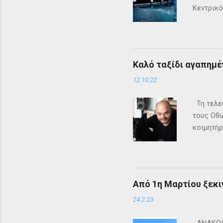
Κεντρικό
τα δρομ
+302661
ενημερω
Καλό ταξίδι αγαπημέν
12.10.22
Τη τελευ
τους Οθω
κοιμητήρ
Από 1η Μαρτίου ξεκι
24.2.23