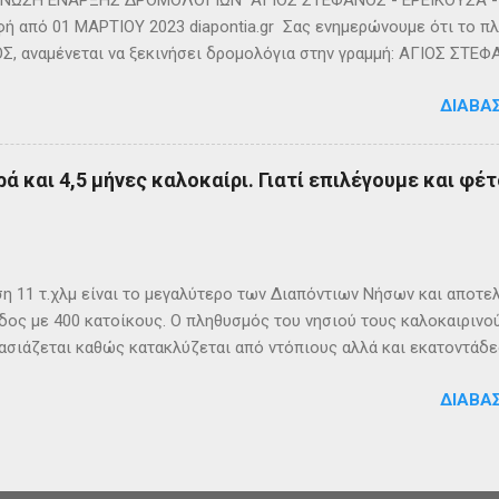
ΩΣΗ ΕΝΑΡΞΗΣ ΔΡΟΜΟΛΟΓΙΩΝ ΑΓΙΟΣ ΣΤΕΦΑΝΟΣ - ΕΡΕΙΚΟΥΣΑ - 
ή από 01 ΜΑΡΤΙΟΥ 2023 diapontia.gr Σας ενημερώνουμε ότι το πλο
, αναμένεται να ξεκινήσει δρομολόγια στην γραμμή: ΑΓΙΟΣ ΣΤΕΦ
- ΟΘΩΝΟΙ και επιστροφή με 3 δρομολόγια την εβδομάδα από 01/0
ΔΙΑΒΆ
m
ά και 4,5 μήνες καλοκαίρι. Γιατί επιλέγουμε και φέτ
η 11 τ.χλμ είναι το μεγαλύτερο των Διαπόντιων Νήσων και αποτε
δος με 400 κατοίκους. Ο πληθυσμός του νησιού τους καλοκαιρινο
σιάζεται καθώς κατακλύζεται από ντόπιους αλλά και εκατοντάδες
ς, κατάλληλο οικογενειακές διακοπές, για ιστιοπλοϊκή περιήγηση 
ΔΙΑΒΆ
η στα Αυλάκια, ένα όρμο κοντά στη παραλία του Άμμου που βρίσκ
ατα του νησιού. Άμμος Στους Οθωνούς υπάρχουν πάνω από 15 οικ
 καθένας με παλαιότερο το ‘’Χωριό’’ το οποίο είναι ο δυτικότερος
θωνων Οι οικισμοί του νησιού: Χωριό, Δάφνη (με Νικολάτικα,Φραγ