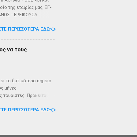
ΜΑΘΡΑΚΙ - ΟΘΩΝΟΙ και
ίο της εταιρίας μας, ΕΓ-
ΑΝΟΣ - ΕΡΕΙΚΟΥΣΑ -
3/2023 Πηγή: chania-
ΣΤΕ ΠΕΡΙΣΣΌΤΕΡΑ ΕΔΏ👈
ος να τους
λεί το δυτικότερο σημείο
ύς μήνες
 τουρίστες. Πρόκειται για
. Το καράβι αφήνει τον
ΣΤΕ ΠΕΡΙΣΣΌΤΕΡΑ ΕΔΏ👈
ονται συγκεντρωμένα τα
ισμοί με 10-20 περίπου
 οικισμός της χώρας.
κοπλάτικα και Μογιάτικα),