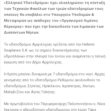
«Ελληνικά Υδατοδρόμια» έχει ολοκληρώσει τη σύνταξη
των Τεχνικών Φακέλων των τριών υδατοδρομίων τους
οποίους θα υποβάλει στο Υπουργείο Υποδομών &
Μεταφορών ως ανάδοχος του «Οργανισμού Λιμένος
Κέρκυρας» που έχει την δικαιοδοσία των λιμανιών των
Διαπόντιων Νήσων.
Το υδατοδρόμιο Αμφιλοχίας ορίζεται από την Hellenic
Seaplanes S.A. ως το σημείο διανυκτέρευσης των
υδροπλάνων στην πλευρά του Ιονίου και αναμένεται η τελική
έγκριση από τον Δήμο Αμφιλοχίας.
Η Κρήτη μπαίνει δυναμικά με 7 υδατοδρόμια στο νησί. Αρχής
γενομένης από το υδατοδρόμιο Ρεθύμνου ακολουθούν τα
υδατοδρόμια: Σητείας, Ηράκλειου, Ιεράπετρας, Χανίων,
Μαλεβιζίου και Αγίας Γαλήνης.
Με πρωτοβουλία του Περιφερειάρχη Πελοποννήσου κ. Νίκα
ξεκίνησε η αδειοδότηση υδατοδρομίου στη λίμνη Τάκα.