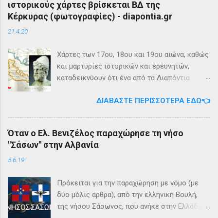
ιστορικούς χάρτες βρίσκεται ΒΔ της
Κέρκυρας (φωτογραφίες) - diapontia.gr
21.4.20
Χάρτες των 17ου, 18ου και 19ου αιώνα, καθώς
και μαρτυρίες ιστορικών και ερευνητών,
καταδεικνύουν ότι ένα από τα Διαπόντια
Νησιά, βορειοδυτικά της Κέρκυρας, ήταν
ΔΙΑΒΆΣΤΕ ΠΕΡΙΣΣΌΤΕΡΑ ΕΔΏ👈
γνωστό με την ονομασία Ωγυγία ή «Νησί της
Καλυψώς». Από diapontia.gr Το γεγονός αυτό
έρχεται να επιβεβαιώσει τη μυθολογία και
Όταν ο Ελ. Βενιζέλος παραχώρησε τη νήσο
τη τοπική μυθιστορία των Διαποντίων Νήσων
"Σάσων" στην Αλβανία
που αναφέρει ότι κατά την αρχαιότητα οι
Οθωνοί ήταν το νησί της νύμφης Καλυψούς ,
5.6.19
κόρης του Άτλαντα η οποία ζούσε σε μία
μεγάλη σπηλιά. Σπηλιά Καλυψώς - Οθωνοί Η
Πρόκειται για την παραχώρηση με νόμο (με
θέση της Σπηλιάς της Καλυψώς, νοτιοδυτικοί
δύο μόλις άρθρα), από την ελληνική Βουλή,
Οθωνοι Σύμφωνα με το μύθο, ο Οδυσσέας
της νήσου Σάσωνος, που ανήκε στην Ελλάδα
την ερωτεύθηκε και έμεινε αιχμάλωτος εκεί
από το 1864 (με βάση το 2ο άρθρο της