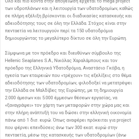
Όλο και πιο κοντά στην απογείωση έρχεται το mega project
των υδροπλάνων και η λειτουργία των υδατοδρομίων, καθώς
σε πλήρη εξέλιξη βρίσκονται οι διαδικασίες κατασκευής και
αδειοδότησης τους σε όλη την Ελλάδα. Στόχος είναι στην
πενταετία να λειτουργούν περί τα 150 υδατοδρόμια
δημιουργώντας το μεγαλύτερο δίκτυο σε όλη την Ευρώπη.
Σύμφωνα με τον πρόεδρο και διευθύνων σύμβουλο της
Hellenic Seaplanes S.A., Νικόλας Χαραλάμπους και τον
πρόεδρο της Ελληνικά Υδατοδρόμια, Αναστάσιο Γκόβα, η
ηγεσία των εταιρειών που «τρέχουν» τις εξελίξεις στο θέμα
αδειοδότησης των υδατοδρομίων, φιλοδοξεί να μετατρέψει
την Ελλάδα σε Μαλδίβες της Ευρώπης, με τη δημιουργία
2.000 άμεσων και 5.000 έμμεσων θέσεων εργασίας, να
«ξαναγράψει» τον χάρτη των μεταφορών στην χώρα μας και
στην πλήρη ανάπτυξή του να δώσει στην ελληνική οικονομία
πάνω από 1 δισ. ευρώ. Όπως αναφέρει πρόκειται για project
που φέρνει επενδύσεις άνω των 300 εκατ. ευρώ στην
πενταετία, μέσω της κατασκευής των υδατοδρομίων (άνω