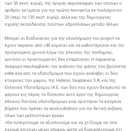
των 50 εκατ. ευρώ), της αγοράς αεροσκαφών των οποίων ο
αριθμός εκτιμάται για την πρώτη πενταετία σε τουλάχιστον
20 (περί τα 130 εκατ. ευρώ), αλλά και της δημιουργίας
σχολής εκπαίδευσης πιλότων υδροπλάνων μεταξύ άλλων.
Μπορεί οι διαδικασίες για την ολοκλήρωση του project να
έχουν περάσει από «40 κύματα» και να καθυστέρησαν και την
προηγούμενη χρονιά λόγω της έλευσης της πανδημίας,
ωστόσο οι προετοιμασίες δεν σταμάτησαν. Η παρακάτω
αναφορά περιλαμβάνει την ανάλυση της φάσης που βρίσκεται
κάθε ένα από τα υδατοδρόμια που έχουν αναλάβει οι δύο
εταιρείες του χώρου, της Hellenic Seaplanes S.A. και της
Ελληνικά Υδατοδρόμια Ι.Κ.Ε, των δύο που έχουν δεσμευτεί να
φέρουν εις πέρας το δύσκολο αυτό έργο της δημιουργίας
εθνικού δικτύου υδατοδρομίων ενώ ορίστηκαν τα επόμενα
βήματα που πρέπει να ακολουθηθούν για την θετική έκβαση
όλων των μελλοντικών έργων.
«Θα συνεχίσουμε να αξιοποιούμε και να χτίζουμε σε όσα
έχουμε επιτύχει μέχρι σήμερα, ώστε να διασφαλίσουμε ότι