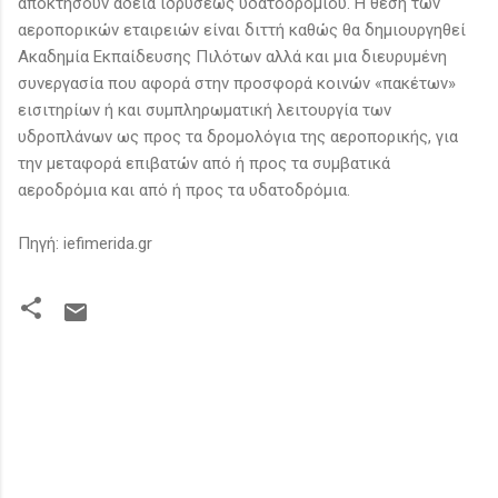
αποκτήσουν άδεια ιδρύσεως υδατοδρομίου. Η θέση των
αεροπορικών εταιρειών είναι διττή καθώς θα δημιουργηθεί
Ακαδημία Εκπαίδευσης Πιλότων αλλά και μια διευρυμένη
συνεργασία που αφορά στην προσφορά κοινών «πακέτων»
εισιτηρίων ή και συμπληρωματική λειτουργία των
υδροπλάνων ως προς τα δρομολόγια της αεροπορικής, για
την μεταφορά επιβατών από ή προς τα συμβατικά
αεροδρόμια και από ή προς τα υδατοδρόμια.
Πηγή: iefimerida.gr
Σ
χ
ό
λ
ι