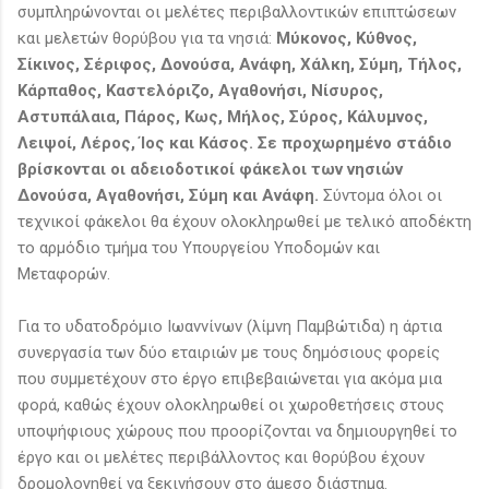
συμπληρώνονται οι μελέτες περιβαλλοντικών επιπτώσεων
και μελετών θορύβου για τα νησιά:
Μύκονος, Κύθνος,
Σίκινος, Σέριφος, Δονούσα, Ανάφη, Χάλκη, Σύμη, Τήλος,
Κάρπαθος, Καστελόριζο, Αγαθονήσι, Νίσυρος,
Αστυπάλαια, Πάρος, Κως, Μήλος, Σύρος, Κάλυμνος,
Λειψοί, Λέρος, Ίος και Κάσος. Σε προχωρημένο στάδιο
βρίσκονται οι αδειοδοτικοί φάκελοι των νησιών
Δονούσα, Αγαθονήσι, Σύμη και Ανάφη.
Σύντομα όλοι οι
τεχνικοί φάκελοι θα έχουν ολοκληρωθεί με τελικό αποδέκτη
το αρμόδιο τμήμα του Υπουργείου Υποδομών και
Μεταφορών.
Για το υδατοδρόμιο Ιωαννίνων (λίμνη Παμβώτιδα) η άρτια
συνεργασία των δύο εταιριών με τους δημόσιους φορείς
που συμμετέχουν στο έργο επιβεβαιώνεται για ακόμα μια
φορά, καθώς έχουν ολοκληρωθεί οι χωροθετήσεις στους
υποψήφιους χώρους που προορίζονται να δημιουργηθεί το
έργο και οι μελέτες περιβάλλοντος και θορύβου έχουν
δρομολογηθεί να ξεκινήσουν στο άμεσο διάστημα.