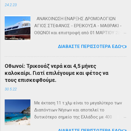
24.2.23
ΑΝΑΚΟΙΝΩΣΗ ΕΝΑΡΞΗΣ ΔΡΟΜΟΛΟΓΙΩΝ
ΑΓΙΟΣ ΣΤΕΦΑΝΟΣ - ΕΡΕΙΚΟΥΣΑ - ΜΑΘΡΑΚΙ -
ΟΘΩΝΟΙ και επιστροφή από 01 ΜΑΡΤΙΟΥ 2023
diapontia.gr Σας ενημερώνουμε ότι το πλοίο
ΔΙΑΒΆΣΤΕ ΠΕΡΙΣΣΌΤΕΡΑ ΕΔΏ👈
της εταιρίας μας, ΕΓ-ΔΡ ΒΑΜΟΣ, αναμένεται
να ξεκινήσει δρομολόγια στην γραμμή: ΑΓΙΟΣ
ΣΤΕΦΑΝΟΣ - ΕΡΕΙΚΟΥΣΑ - ΜΑΘΡΑΚΙ - ΟΘΩΝΟΙ
Οθωνοί: Τρικουάζ νερά και 4,5 μήνες
και επιστροφή με 3 δρομολόγια την εβδομάδα
καλοκαίρι. Γιατί επιλέγουμε και φέτος να
από 01/03/2023 Πηγή: chania-lines.com
τους επισκεφθούμε.
30.5.22
Με έκταση 11 τ.χλμ είναι το μεγαλύτερο των
Διαπόντιων Νήσων και αποτελεί το
δυτικότερο σημείο της Ελλάδος με 400
κατοίκους. Ο πληθυσμός του νησιού τους
ΔΙΑΒΆΣΤΕ ΠΕΡΙΣΣΌΤΕΡΑ ΕΔΏ👈
καλοκαιρινούς μήνες πολλαπλασιάζεται