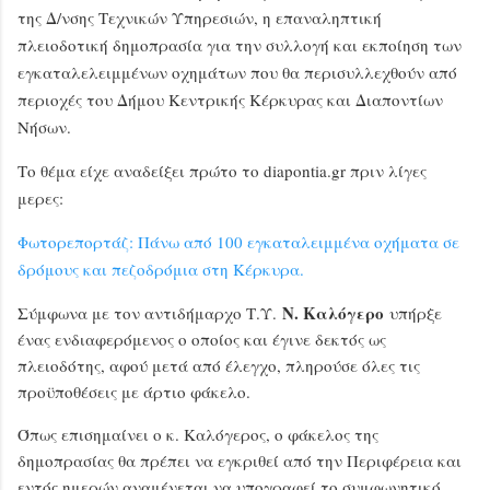
της Δ/νσης Τεχνικών Υπηρεσιών, η επαναληπτική
πλειοδοτική δημοπρασία για την συλλογή και εκποίηση των
εγκαταλελειμμένων οχημάτων που θα περισυλλεχθούν από
περιοχές του Δήμου Κεντρικής Κέρκυρας και Διαποντίων
Νήσων.
Το θέμα είχε αναδείξει πρώτο το diapontia.gr πριν λίγες
μερες:
Φωτορεπορτάζ: Πάνω από 100 εγκαταλειμμένα οχήματα σε
δρόμους και πεζοδρόμια στη Κέρκυρα.
Ν. Καλόγερο
Σύμφωνα με τον αντιδήμαρχο Τ.Υ.
υπήρξε
ένας ενδιαφερόμενος ο οποίος και έγινε δεκτός ως
πλειοδότης, αφού μετά από έλεγχο, πληρούσε όλες τις
προϋποθέσεις με άρτιο φάκελο.
Όπως επισημαίνει ο κ. Καλόγερος, ο φάκελος της
δημοπρασίας θα πρέπει να εγκριθεί από την Περιφέρεια και
εντός ημερών αναμένεται να υπογραφεί το συμφωνητικό.