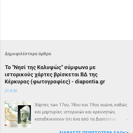
Δημοφιλέστερα άρθρα
Το "Νησί της Καλυψώς" σύμφωνα με
ιστορικούς χάρτες βρίσκεται ΒΔ της
Κέρκυρας (φωτογραφίες) - diapontia.gr
21.4.20
Χάρτες των 17ου, 18ου και 19ου αιώνα, καθώς
και μαρτυρίες ιστορικών και ερευνητών,
καταδεικνύουν ότι ένα από τα Διαπόντια
Νησιά, βορειοδυτικά της Κέρκυρας, ήταν
ΔΙΑΒΆΣΤΕ ΠΕΡΙΣΣΌΤΕΡΑ ΕΔΏ👈