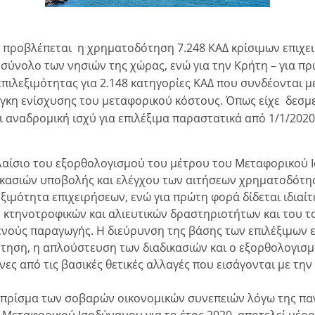
ς προβλέπεται η χρηματοδότηση 7.248 ΚΑΔ κρίσιμων επιχε
σύνολο των νησιών της χώρας, ενώ για την Κρήτη – για π
πιλεξιμότητας για 2.148 κατηγορίες ΚΑΔ που συνδέονται μ
γκη ενίσχυσης του μεταφορικού κόστους. Όπως είχε δεσμε
ι αναδρομική ισχύ για επιλέξιμα παραστατικά από 1/1/2020
λαίσιο του εξορθολογισμού του μέτρου του Μεταφορικού Ι
κασιών υποβολής και ελέγχου των αιτήσεων χρηματοδότη
ξιμότητα επιχειρήσεων, ενώ για πρώτη φορά δίδεται ιδιαί
, κτηνοτροφικών και αλιευτικών δραστηριοτήτων και του 
νούς παραγωγής. Η διεύρυνση της βάσης των επιλέξιμων ε
ηση, η απλούστευση των διαδικασιών και ο εξορθολογισμό
ες από τις βασικές θετικές αλλαγές που εισάγονται με τ
ο πρίσμα των σοβαρών οικονομικών συνεπειών λόγω της πα
 Μεταφορικού Ισοδύναμου για το έτος 2020, αποτελεί μέ