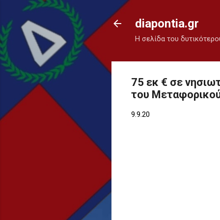
diapontia.gr
Η σελίδα του δυτικότερο
75 εκ € σε νησιω
του Μεταφορικού
9.9.20