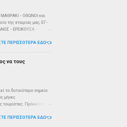
ΜΑΘΡΑΚΙ - ΟΘΩΝΟΙ και
ίο της εταιρίας μας, ΕΓ-
ΑΝΟΣ - ΕΡΕΙΚΟΥΣΑ -
3/2023 Πηγή: chania-
ΣΤΕ ΠΕΡΙΣΣΌΤΕΡΑ ΕΔΏ👈
ος να τους
λεί το δυτικότερο σημείο
ύς μήνες
 τουρίστες. Πρόκειται για
. Το καράβι αφήνει τον
ΣΤΕ ΠΕΡΙΣΣΌΤΕΡΑ ΕΔΏ👈
ονται συγκεντρωμένα τα
ισμοί με 10-20 περίπου