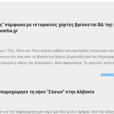
ς" σύμφωνα με ιστορικούς χάρτες βρίσκεται ΒΔ της
ontia.gr
ων 17ου, 18ου και 19ου αιώνα, καθώς και μαρτυρίες ιστορικών κα
νύουν ότι ένα από τα Διαπόντια Νησιά, βορειοδυτικά της Κέρκυρας
 Ωγυγία ή «Νησί της Καλυψώς». Από diapontia.gr Το γεγονός αυτό
ογία και τη τοπική μυθιστορία των Διαποντίων Νήσων που αναφέ
ΔΙΑΒΆ
τα οι Οθωνοί ήταν το νησί της νύμφης Καλυψούς , κόρης του Άτλ
πηλιά. Σπηλιά Καλυψώς - Οθωνοί Η θέση της Σπηλιάς της Καλυψ
με το μύθο, ο Οδυσσέας την ερωτεύθηκε και έμεινε αιχμάλωτος ε
ς παραχώρησε τη νήσο "Σάσων" στην Αλβανία
 ονόμαζε το νησί Ὠγυγία , στο οποίο υπήρχε έντονη ευωδία από 
πάνω σε μία σχεδία, ναυάγησε και αφού πάλεψε με τα κύματα, βρέ
κων σημερινή Κέρκυρα . Ένα στοιχείο που δικαιώνει τον μύθο...
ι για την παραχώρηση με νόμο (με δύο μόλις άρθρα), από την ελλη