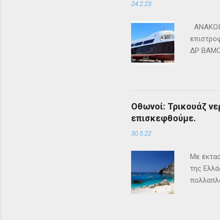
24.2.23
ΑΝΑΚΟΙΝ
επιστροφ
ΔΡ ΒΑΜΟΣ
ΜΑΘΡΑΚΙ 
lines.co
Οθωνοί: Τρικουάζ νερ
επισκεφθούμε.
30.5.22
Με έκτασ
της Ελλά
πολλαπλα
ένα μέρο
επισκέπτ
καταστήμ