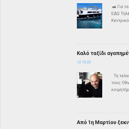
🛥️ Για 
ΕΔΩ Τηλέ
Κεντρικό
τα δρομ
+302661
ενημερω
Καλό ταξίδι αγαπημέν
12.10.22
Τη τελευ
τους Οθω
κοιμητήρ
Από 1η Μαρτίου ξεκι