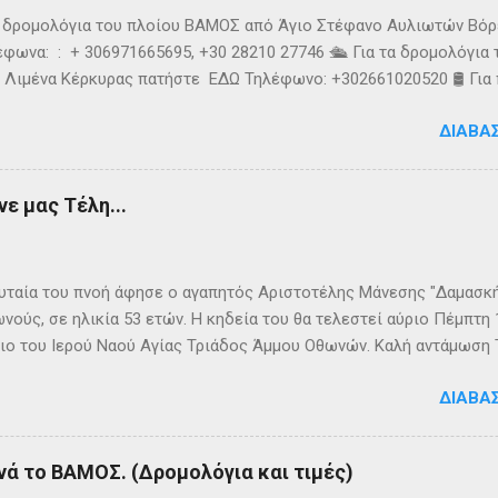
τα δρομολόγια του πλοίου ΒΑΜΟΣ από Άγιο Στέφανο Αυλιωτών Βό
φωνα: : + 306971665695, +30 28210 27746 🛳️ Για τα δρομολόγια
 Λιμένα Κέρκυρας πατήστε ΕΔΩ Τηλέφωνο: +302661020520 🛢️ Για
ολόγια μεταφοράς καυσίμων του πλοίου ΓΡΗΓΌΡΗΣ Μ. επικοινων
ΔΙΑΒΆ
024220 👉Ακολουθήστε μας στο Facebook και στο Instagram 📬
τικό δελτίο πατώντας ΕΔΩ
ε μας Τέλη...
ταία του πνοή άφησε ο αγαπητός Αριστοτέλης Μάνεσης "Δαμασκής
νούς, σε ηλικία 53 ετών. Η κηδεία του θα τελεστεί αύριο Πέμπτη
ιο του Ιερού Ναού Αγίας Τριάδος Άμμου Οθωνών. Καλή αντάμωση
ΔΙΑΒΆ
νά το ΒΑΜΟΣ. (Δρομολόγια και τιμές)