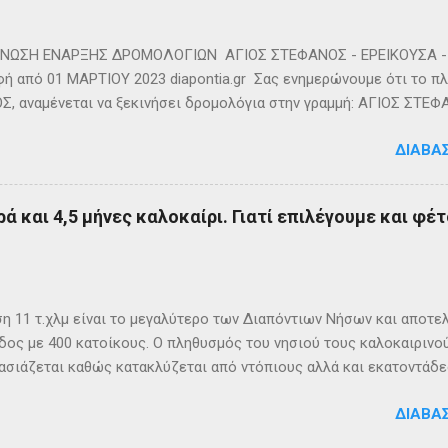
ΩΣΗ ΕΝΑΡΞΗΣ ΔΡΟΜΟΛΟΓΙΩΝ ΑΓΙΟΣ ΣΤΕΦΑΝΟΣ - ΕΡΕΙΚΟΥΣΑ - 
ή από 01 ΜΑΡΤΙΟΥ 2023 diapontia.gr Σας ενημερώνουμε ότι το πλο
, αναμένεται να ξεκινήσει δρομολόγια στην γραμμή: ΑΓΙΟΣ ΣΤΕΦ
- ΟΘΩΝΟΙ και επιστροφή με 3 δρομολόγια την εβδομάδα από 01/0
ΔΙΑΒΆ
m
ά και 4,5 μήνες καλοκαίρι. Γιατί επιλέγουμε και φέτ
η 11 τ.χλμ είναι το μεγαλύτερο των Διαπόντιων Νήσων και αποτε
δος με 400 κατοίκους. Ο πληθυσμός του νησιού τους καλοκαιρινο
σιάζεται καθώς κατακλύζεται από ντόπιους αλλά και εκατοντάδες
ς, κατάλληλο οικογενειακές διακοπές, για ιστιοπλοϊκή περιήγηση 
ΔΙΑΒΆ
η στα Αυλάκια, ένα όρμο κοντά στη παραλία του Άμμου που βρίσκ
ατα του νησιού. Άμμος Στους Οθωνούς υπάρχουν πάνω από 15 οικ