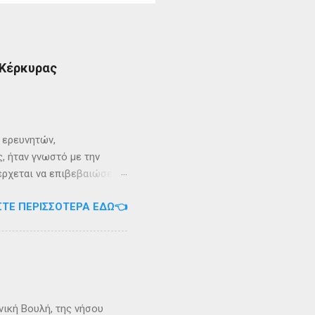
 Κέρκυρας
ι ερευνητών,
, ήταν γνωστό με την
 έρχεται να επιβεβαιώσει
ρει ότι κατά την
ΣΤΕ ΠΕΡΙΣΣΌΤΕΡΑ ΕΔΏ👈
αντα η οποία ζούσε σε μία
ώς, νοτιοδυτικοί Οθωνοι
κεί για επτά χρόνια. Ο
κυπαρίσσι. Φεύγωντας ο
θηκε στην Σχερία, το νησί
νική Βουλή, της νήσου