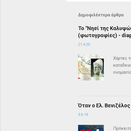
Δημοφιλέστερα άρθρα
Το "Νησί της Καλυψώ
(φωτογραφίες) - diap
21.4.20
Χάρτες τ
καταδεικ
ονομασία
τη μυθολ
αρχαιότη
μεγάλη σ
Σύμφωνα 
Όταν ο Ελ. Βενιζέλο
Όμηρος ,
Οδυσέας 
5.6.19
των Φαιά
Πρόκειτα