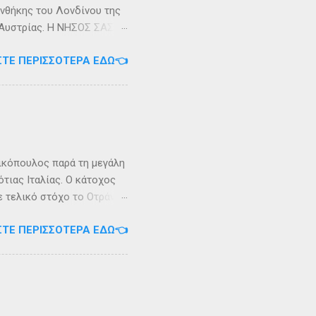
υνθήκης του Λονδίνου της
ης Αυστρίας. Η ΝΗΣΟΣ ΣΑΣΩΝ
ερα, στην Αλβανία. Η
ΣΤΕ ΠΕΡΙΣΣΌΤΕΡΑ ΕΔΏ👈
 έκταση περίπου 6 τ.χλμ.
τράντο και την είσοδο του
. Η Σάσων ή Σασώ είναι
διο» του πολέμου ανάμεσα
 Καρυανδεύς γράφει :«Κατά
 η όνομα Σάσων». Ο
ικόπουλος παρά τη μεγάλη
τιας Ιταλίας. Ο κάτοχος
ε τελικό στόχο το Οτράντο
ι στις δύσκολες συνθήκες
ΣΤΕ ΠΕΡΙΣΣΌΤΕΡΑ ΕΔΏ👈
αγρίεψε και οι συνθήκες
καταιγίδες που
υνάμωσαν αναγκάζοντας
👉 Ακολουθήστε μας στο