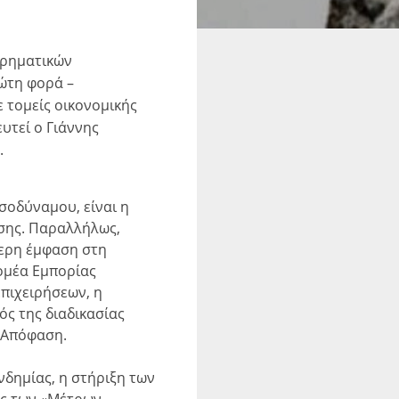
ιρηματικών
ρώτη φορά –
ε τομείς οικονομικής
υτεί ο Γιάννης
.
σοδύναμου, είναι η
σης. Παραλλήλως,
τερη έμφαση στη
τομέα Εμπορίας
πιχειρήσεων, η
ς της διαδικασίας
ην Απόφαση.
νδημίας, η στήριξη των
ρος των «Μέτρων