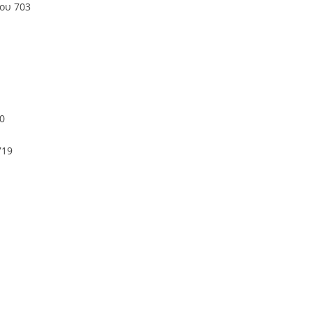
ου 703
0
719