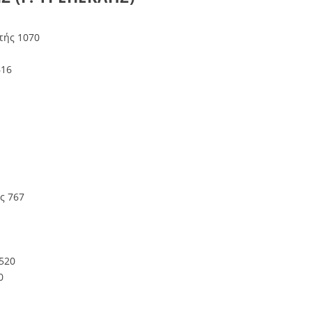
τής 1070
616
ς 767
520
0