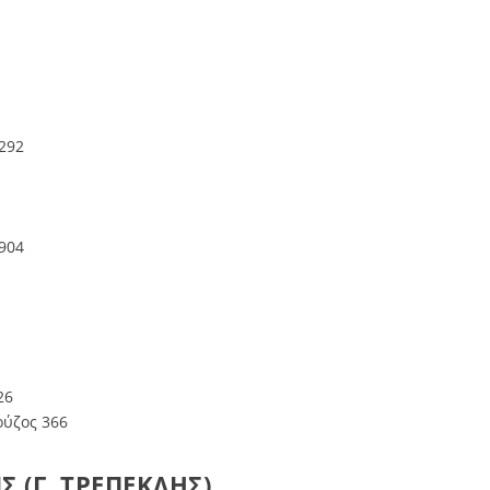
292
 904
26
ούζος 366
Σ (Γ. ΤΡΕΠΕΚΛΗΣ)