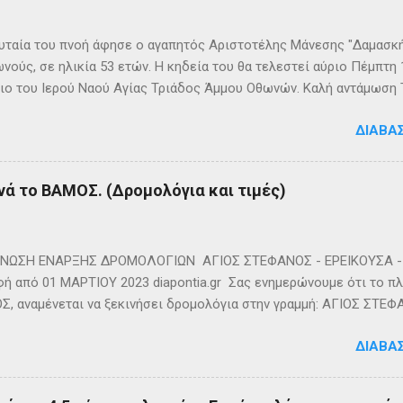
ταία του πνοή άφησε ο αγαπητός Αριστοτέλης Μάνεσης "Δαμασκής
νούς, σε ηλικία 53 ετών. Η κηδεία του θα τελεστεί αύριο Πέμπτη
ιο του Ιερού Ναού Αγίας Τριάδος Άμμου Οθωνών. Καλή αντάμωση
ΔΙΑΒΆ
νά το ΒΑΜΟΣ. (Δρομολόγια και τιμές)
ΩΣΗ ΕΝΑΡΞΗΣ ΔΡΟΜΟΛΟΓΙΩΝ ΑΓΙΟΣ ΣΤΕΦΑΝΟΣ - ΕΡΕΙΚΟΥΣΑ - 
ή από 01 ΜΑΡΤΙΟΥ 2023 diapontia.gr Σας ενημερώνουμε ότι το πλο
, αναμένεται να ξεκινήσει δρομολόγια στην γραμμή: ΑΓΙΟΣ ΣΤΕΦ
- ΟΘΩΝΟΙ και επιστροφή με 3 δρομολόγια την εβδομάδα από 01/0
ΔΙΑΒΆ
m