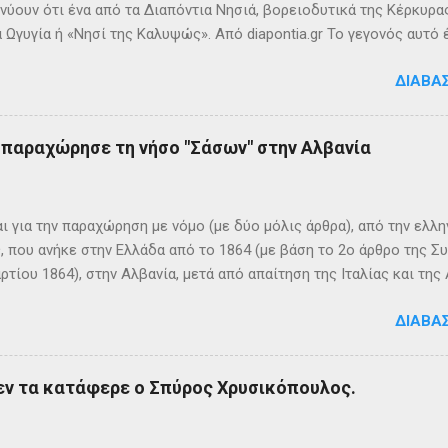
νύουν ότι ένα από τα Διαπόντια Νησιά, βορειοδυτικά της Κέρκυρας
 Ωγυγία ή «Νησί της Καλυψώς». Από diapontia.gr Το γεγονός αυτό
ογία και τη τοπική μυθιστορία των Διαποντίων Νήσων που αναφέ
ΔΙΑΒΆ
τα οι Οθωνοί ήταν το νησί της νύμφης Καλυψούς , κόρης του Άτλ
πηλιά. Σπηλιά Καλυψώς - Οθωνοί Η θέση της Σπηλιάς της Καλυψ
με το μύθο, ο Οδυσσέας την ερωτεύθηκε και έμεινε αιχμάλωτος ε
ς παραχώρησε τη νήσο "Σάσων" στην Αλβανία
 ονόμαζε το νησί Ὠγυγία , στο οποίο υπήρχε έντονη ευωδία από 
πάνω σε μία σχεδία, ναυάγησε και αφού πάλεψε με τα κύματα, βρέ
κων σημερινή Κέρκυρα . Ένα στοιχείο που δικαιώνει τον μύθο...
ι για την παραχώρηση με νόμο (με δύο μόλις άρθρα), από την ελλη
 που ανήκε στην Ελλάδα από το 1864 (με βάση το 2ο άρθρο της Σ
ρτίου 1864), στην Αλβανία, μετά από απαίτηση της Ιταλίας και τ
ΦΙΚΑ ΚΑΙ ΙΣΤΟΡΙΚΑ ΣΤΟΙΧΕΙΑ Η Σάσων είναι νησί που ανήκει, σήμ
ΔΙΑΒΆ
 της ονομασία είναι Sazan ή Sazani και η ιταλική της Saseno. Έχει
λη στρατηγική σημασία, καθώς βρίσκεται ανάμεσα στα στενά του Ο
ης Αυλώνας. Δεν έχει μόνιμους κατοίκους, τουλάχιστον επίσημα
εν τα κατάφερε ο Σπύρος Χρυσικόπουλος.
δη από την αρχαιότητα. Ο Πολύβιος την αναφέρει σε ένα «επεισό
ιππο Ε’ της Μακεδονίας και τους Ρωμαίους (215 π.Χ.). Ο Σκύλαξ ο
τι τα Κεραύνια Όρη εν τη Ηπείρω και νήσος παρά ταύτα έστι μικρά,