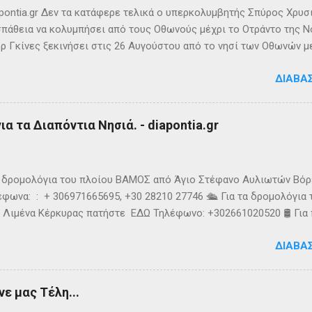
ς την αναφέρει πρώτο...
ontia.gr Δεν τα κατάφερε τελικά ο υπερκολυμβητής Σπύρος Χρυσ
πάθεια να κολυμπήσει από τους Οθωνούς μέχρι το Οτράντο της Νό
ρ Γκίνες ξεκινήσει στις 26 Αυγούστου από το νησί των Οθωνών μ
ίας. Παρά την υπερπροσπάθεια του δεν καταφέρει να ανταπεξέλθε
ΔΙΑΒΆ
οχής. Τη νύχτα ένα κοπάδι μεδουσών τον έβαλε στόχο, η θάλασσα 
υσοίωνες. Ακόμα και για τον Σπύρο με τις απύθμενες αντοχές, οι 
ούσαν παγωμένες ριπές και έφερναν υψηλό κυματισμό, τον αποδ
α τα Διαπόντια Νησιά. - diapontia.gr
γκαταλείψει τη προσπάθεια. 👉 Ακολουθήστε μας στο Instagram 
k
τα δρομολόγια του πλοίου ΒΑΜΟΣ από Άγιο Στέφανο Αυλιωτών Βό
φωνα: : + 306971665695, +30 28210 27746 🛳️ Για τα δρομολόγια
 Λιμένα Κέρκυρας πατήστε ΕΔΩ Τηλέφωνο: +302661020520 🛢️ Για
ολόγια μεταφοράς καυσίμων του πλοίου ΓΡΗΓΌΡΗΣ Μ. επικοινων
ΔΙΑΒΆ
024220 👉Ακολουθήστε μας στο Facebook και στο Instagram 📬
τικό δελτίο πατώντας ΕΔΩ
ε μας Τέλη...