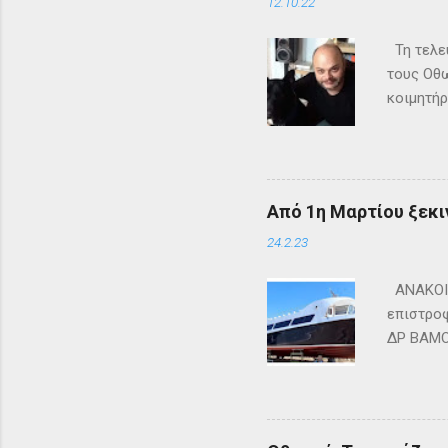
12.10.22
Τη τελευ
τους Οθω
κοιμητήρ
Από 1η Μαρτίου ξεκι
24.2.23
ΑΝΑΚΟΙΝ
επιστροφ
ΔΡ ΒΑΜΟΣ
ΜΑΘΡΑΚΙ 
lines.co