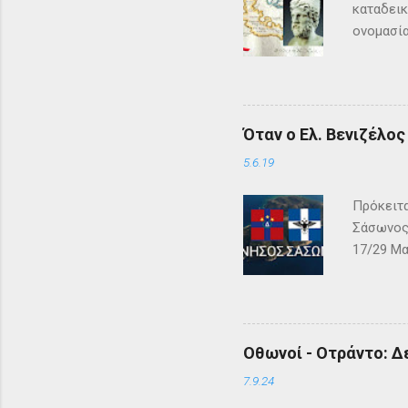
καταδεικ
ονομασία
τη μυθολ
αρχαιότη
μεγάλη σ
Σύμφωνα 
Όταν ο Ελ. Βενιζέλο
Όμηρος ,
Οδυσέας 
5.6.19
των Φαιά
Πρόκειτα
Σάσωνος,
17/29 Μα
– ΓΕΩΓΡΑ
αλβανική
και μεγά
Κόλπου τ
Οθωνοί - Οτράντο: Δ
γνωστή ή
στον Φίλ
7.9.24
ταύτα έσ