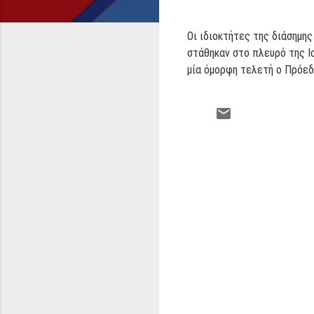
Οι ιδιοκτήτες της διάσημη
στάθηκαν στο πλευρό της Ι
μία όμορφη τελετή ο Πρόεδ
Σ
χ
ό
λ
ι
α