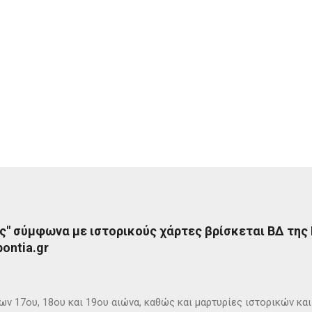
ς" σύμφωνα με ιστορικούς χάρτες βρίσκεται ΒΔ της
ontia.gr
ων 17ου, 18ου και 19ου αιώνα, καθώς και μαρτυρίες ιστορικών κα