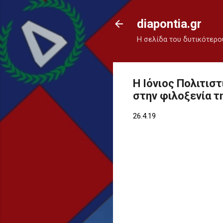
diapontia.gr
Η σελίδα του δυτικότερο
Η Ιόνιος Πολιτισ
στην φιλοξενία τ
26.4.19