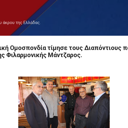
Μετάβαση στο κύριο περιεχόμενο
υ άκρου της Ελλάδας.
τική Ομοσπονδία τίμησε τους Διαπόντιους 
ης Φιλαρμονικής Μάντζαρος.