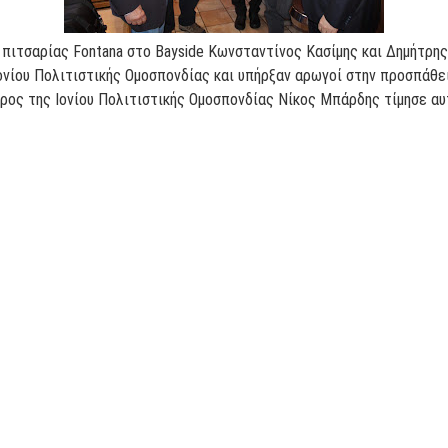
ς πιτσαρίας Fontana στο Bayside Κωνσταντίνος Κασίμης και Δημήτρ
ονίου Πολιτιστικής Ομοσπονδίας και υπήρξαν αρωγοί στην προσπάθεια
ρος της Ιονίου Πολιτιστικής Ομοσπονδίας Νίκος Μπάρδης τίμησε α