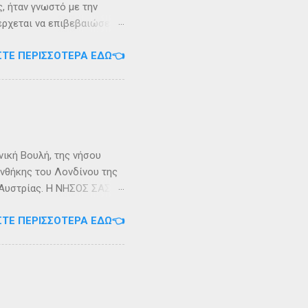
, ήταν γνωστό με την
 έρχεται να επιβεβαιώσει
ρει ότι κατά την
ΣΤΕ ΠΕΡΙΣΣΌΤΕΡΑ ΕΔΏ👈
αντα η οποία ζούσε σε μία
ώς, νοτιοδυτικοί Οθωνοι
κεί για επτά χρόνια. Ο
κυπαρίσσι. Φεύγωντας ο
θηκε στην Σχερία, το νησί
νική Βουλή, της νήσου
υνθήκης του Λονδίνου της
ης Αυστρίας. Η ΝΗΣΟΣ ΣΑΣΩΝ
ερα, στην Αλβανία. Η
ΣΤΕ ΠΕΡΙΣΣΌΤΕΡΑ ΕΔΏ👈
 έκταση περίπου 6 τ.χλμ.
τράντο και την είσοδο του
. Η Σάσων ή Σασώ είναι
διο» του πολέμου ανάμεσα
 Καρυανδεύς γράφει :«Κατά
 η όνομα Σάσων». Ο