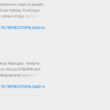
ικόπουλος παρά τη μεγάλη
τιας Ιταλίας. Ο κάτοχος
ε τελικό στόχο το Οτράντο
ι στις δύσκολες συνθήκες
ΣΤΕ ΠΕΡΙΣΣΌΤΕΡΑ ΕΔΏ👈
αγρίεψε και οι συνθήκες
καταιγίδες που
υνάμωσαν αναγκάζοντας
👉 Ακολουθήστε μας στο
ρειας Κέρκυρας πατήστε
 του πλοίου ΕΥΔΟΚΊΑ από
 πληροφορίες σχετικά με
ήστε στο τηλέφωνο:
ΣΤΕ ΠΕΡΙΣΣΌΤΕΡΑ ΕΔΏ👈
Εγγραφείτε στο