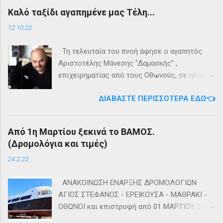
εγκαταλείψει τη προσπάθεια. 👉
Τηλέφωνο: +302661020520 🛢️ Για
Καλό ταξίδι αγαπημένε μας Τέλη...
Ακολουθήστε μας στο Instagram 👉
πληροφορίες σχετικά με τα δρομολόγια
Ακολουθήστε μας στο Facebook
μεταφοράς καυσίμων του πλοίου ΓΡΗΓΌΡΗΣ
12.10.22
Μ. επικοινωνήστε στο τηλέφωνο:
+302661024220 👉Ακολουθήστε μας στο
Τη τελευταία του πνοή άφησε ο αγαπητός
Facebook και στο Instagram 📬Εγγραφείτε
Αριστοτέλης Μάνεσης "Δαμασκής" ,
στο ενημερωτικό δελτίο πατώντας ΕΔΩ
επιχειρηματίας από τους Οθωνούς, σε ηλικία
53 ετών. Η κηδεία του θα τελεστεί αύριο
ΔΙΑΒΆΣΤΕ ΠΕΡΙΣΣΌΤΕΡΑ ΕΔΏ👈
Πέμπτη 13 Οκτωβρίου στο κοιμητήριο του
Ιερού Ναού Αγίας Τριάδος Άμμου Οθωνών.
Καλή αντάμωση Τέλη
Από 1η Μαρτίου ξεκινά το ΒΑΜΟΣ.
(Δρομολόγια και τιμές)
24.2.23
ΑΝΑΚΟΙΝΩΣΗ ΕΝΑΡΞΗΣ ΔΡΟΜΟΛΟΓΙΩΝ
ΑΓΙΟΣ ΣΤΕΦΑΝΟΣ - ΕΡΕΙΚΟΥΣΑ - ΜΑΘΡΑΚΙ -
ΟΘΩΝΟΙ και επιστροφή από 01 ΜΑΡΤΙΟΥ 2023
diapontia.gr Σας ενημερώνουμε ότι το πλοίο