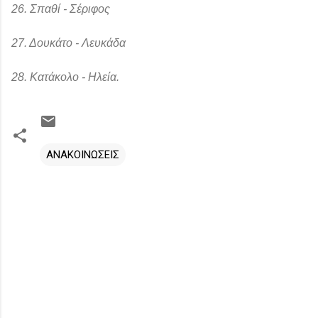
26. Σπαθί - Σέριφος
27. Δουκάτο - Λευκάδα
28. Κατάκολο - Ηλεία.
ΑΝΑΚΟΙΝΩΣΕΙΣ
Σ
χ
ό
λ
ι
α