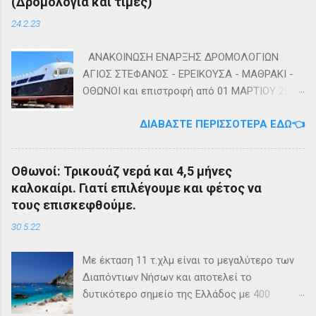
(Δρομολόγια και τιμές)
24.2.23
ΑΝΑΚΟΙΝΩΣΗ ΕΝΑΡΞΗΣ ΔΡΟΜΟΛΟΓΙΩΝ
ΑΓΙΟΣ ΣΤΕΦΑΝΟΣ - ΕΡΕΙΚΟΥΣΑ - ΜΑΘΡΑΚΙ -
ΟΘΩΝΟΙ και επιστροφή από 01 ΜΑΡΤΙΟΥ 2023
diapontia.gr Σας ενημερώνουμε ότι το πλοίο
ΔΙΑΒΆΣΤΕ ΠΕΡΙΣΣΌΤΕΡΑ ΕΔΏ👈
της εταιρίας μας, ΕΓ-ΔΡ ΒΑΜΟΣ, αναμένεται
να ξεκινήσει δρομολόγια στην γραμμή: ΑΓΙΟΣ
ΣΤΕΦΑΝΟΣ - ΕΡΕΙΚΟΥΣΑ - ΜΑΘΡΑΚΙ - ΟΘΩΝΟΙ
Οθωνοί: Τρικουάζ νερά και 4,5 μήνες
και επιστροφή με 3 δρομολόγια την εβδομάδα
καλοκαίρι. Γιατί επιλέγουμε και φέτος να
από 01/03/2023 Πηγή: chania-lines.com
τους επισκεφθούμε.
30.5.22
Με έκταση 11 τ.χλμ είναι το μεγαλύτερο των
Διαπόντιων Νήσων και αποτελεί το
δυτικότερο σημείο της Ελλάδος με 400
κατοίκους. Ο πληθυσμός του νησιού τους