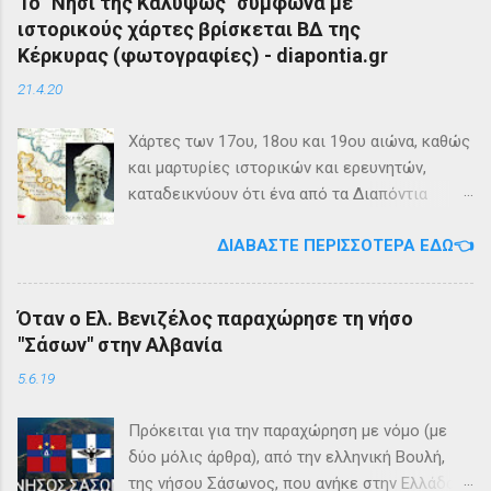
Το "Νησί της Καλυψώς" σύμφωνα με
ιστορικούς χάρτες βρίσκεται ΒΔ της
Κέρκυρας (φωτογραφίες) - diapontia.gr
21.4.20
Χάρτες των 17ου, 18ου και 19ου αιώνα, καθώς
και μαρτυρίες ιστορικών και ερευνητών,
καταδεικνύουν ότι ένα από τα Διαπόντια
Νησιά, βορειοδυτικά της Κέρκυρας, ήταν
ΔΙΑΒΆΣΤΕ ΠΕΡΙΣΣΌΤΕΡΑ ΕΔΏ👈
γνωστό με την ονομασία Ωγυγία ή «Νησί της
Καλυψώς». Από diapontia.gr Το γεγονός αυτό
έρχεται να επιβεβαιώσει τη μυθολογία και
Όταν ο Ελ. Βενιζέλος παραχώρησε τη νήσο
τη τοπική μυθιστορία των Διαποντίων Νήσων
"Σάσων" στην Αλβανία
που αναφέρει ότι κατά την αρχαιότητα οι
Οθωνοί ήταν το νησί της νύμφης Καλυψούς ,
5.6.19
κόρης του Άτλαντα η οποία ζούσε σε μία
μεγάλη σπηλιά. Σπηλιά Καλυψώς - Οθωνοί Η
Πρόκειται για την παραχώρηση με νόμο (με
θέση της Σπηλιάς της Καλυψώς, νοτιοδυτικοί
δύο μόλις άρθρα), από την ελληνική Βουλή,
Οθωνοι Σύμφωνα με το μύθο, ο Οδυσσέας
της νήσου Σάσωνος, που ανήκε στην Ελλάδα