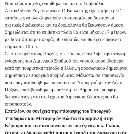
Ναυτιλίας και χθες εγκρίθηκε και από το Συμβούλιο
Ακτοπλοϊκών Συγκοινωνιών. Ο Βουλευτής είχε ζητήσει μετ’
επιτάσεως να ολοκληρωθούν το συντομότερο δυνατόν οι
σχετικές διαδικασίες και τα δρομολόγια θα ξεκινήσουν άμεσα.
Σημειώνεται ότι το επιβατικό πλοίο θα είναι μήκους 17 μέτρων,
με δυνατότητα μεταφοράς 50 επιβατών και θα έχει επιφάνεια
φόρτωσης 10 τ.μ.
Σε ότι αφορά στους Παξούς, ο κ. Γκίκας επανέλαβε την ανάγκη
ενίσχυσης του Λιμενικού Σταθμού του νησιού, αφού ιδιαίτερα
κατά την τουριστική περίοδο η έλλειψη προσωπικού δημιουργεί
σημαντικά λειτουργικά προβλήματα. Μάλιστα, σε επικοινωνία
που πραγματοποιήθηκε παρουσία του Υπουργού με τον Δήμο
Παξών, επιβεβαιώθηκε η πρόθεση του Δήμου να προσφέρει
δωρεάν στέγη στα στελέχη του Λιμενικού Σώματος που θα
αποσπαστούν.
Επιπλέον, σε συνέχεια της επίσκεψης του Υπουργού
Υποδομών και Μεταφορών Κώστα Καραμανλή στην
Κέρκυρα και των ανακοινώσεων που έγιναν, ο κ. Γκίκας
ζήτησε να δρομολογηθεί άμεσα η έναρξη της διαγωνιστικής