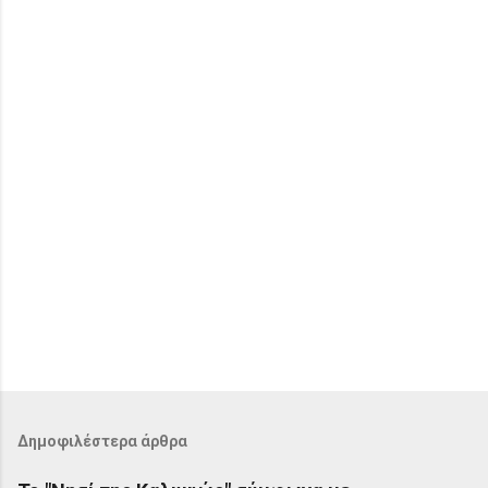
ι
α
Δημοφιλέστερα άρθρα