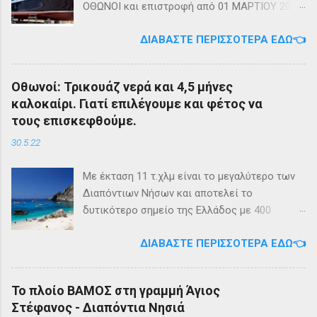
ΟΘΩΝΟΙ και επιστροφή από 01 ΜΑΡΤΙΟΥ 2023
diapontia.gr Σας ενημερώνουμε ότι το πλοίο
ΔΙΑΒΆΣΤΕ ΠΕΡΙΣΣΌΤΕΡΑ ΕΔΏ👈
της εταιρίας μας, ΕΓ-ΔΡ ΒΑΜΟΣ, αναμένεται
να ξεκινήσει δρομολόγια στην γραμμή: ΑΓΙΟΣ
ΣΤΕΦΑΝΟΣ - ΕΡΕΙΚΟΥΣΑ - ΜΑΘΡΑΚΙ - ΟΘΩΝΟΙ
Οθωνοί: Τρικουάζ νερά και 4,5 μήνες
και επιστροφή με 3 δρομολόγια την εβδομάδα
καλοκαίρι. Γιατί επιλέγουμε και φέτος να
από 01/03/2023 Πηγή: chania-lines.com
τους επισκεφθούμε.
30.5.22
Με έκταση 11 τ.χλμ είναι το μεγαλύτερο των
Διαπόντιων Νήσων και αποτελεί το
δυτικότερο σημείο της Ελλάδος με 400
κατοίκους. Ο πληθυσμός του νησιού τους
ΔΙΑΒΆΣΤΕ ΠΕΡΙΣΣΌΤΕΡΑ ΕΔΏ👈
καλοκαιρινούς μήνες πολλαπλασιάζεται
καθώς κατακλύζεται από ντόπιους αλλά και
εκατοντάδες τουρίστες. Πρόκειται για ένα
Το πλοίο ΒΑΜΟΣ στη γραμμή Άγιος
μέρος, κατάλληλο οικογενειακές διακοπές,
Στέφανος - Διαπόντια Νησιά
για ιστιοπλοϊκή περιήγηση . Το καράβι αφήνει