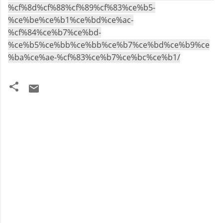
%cf%8d%cf%88%cf%89%cf%83%ce%b5-
%ce%be%ce%b1%ce%bd%ce%ac-
%cf%84%ce%b7%ce%bd-
%ce%b5%ce%bb%ce%bb%ce%b7%ce%bd%ce%b9%ce
%ba%ce%ae-%cf%83%ce%b7%ce%bc%ce%b1/
Σ
χ
ό
λ
ι
α