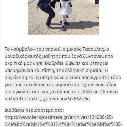
Το «σύμβολο» του νησιού, ο μικρός Τασούλης, ο
μοναδικός αυτός μαθητής που ξανά ζωντάνεψε το
ακριτικό μας νησί, Μαθράκι, ύψωσε και φέτος με
υπερηφάνεια και πίστη, την ελληνική σημαία. Η
συγκίνηση και η υπερηφάνεια είναι απερίγραπτη τόσο
για τους κατοίκους του νησιού που έχουν γίνει όλοι
μια αγκαλιά, όσο και για όλους τους Έλληνες! Χρονια
πολλά Τασούλης, χρόνια πολλά Ελλάδα
Διαβάστε περισσότερα στο:
https://www.kerkyrasimera.gr/archives/134238/25-
%ce%bc%ce%b1%cf%81%cf%84%ce%af%ce%bf%cf%85-