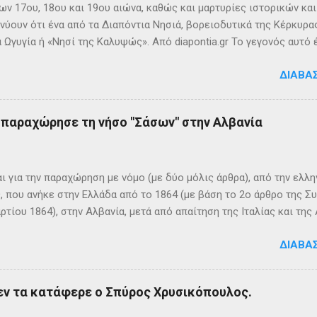
ων 17ου, 18ου και 19ου αιώνα, καθώς και μαρτυρίες ιστορικών κα
νύουν ότι ένα από τα Διαπόντια Νησιά, βορειοδυτικά της Κέρκυρας
 Ωγυγία ή «Νησί της Καλυψώς». Από diapontia.gr Το γεγονός αυτό
ογία και τη τοπική μυθιστορία των Διαποντίων Νήσων που αναφέ
ΔΙΑΒΆ
τα οι Οθωνοί ήταν το νησί της νύμφης Καλυψούς , κόρης του Άτλ
πηλιά. Σπηλιά Καλυψώς - Οθωνοί Η θέση της Σπηλιάς της Καλυψ
με το μύθο, ο Οδυσσέας την ερωτεύθηκε και έμεινε αιχμάλωτος ε
ς παραχώρησε τη νήσο "Σάσων" στην Αλβανία
 ονόμαζε το νησί Ὠγυγία , στο οποίο υπήρχε έντονη ευωδία από 
πάνω σε μία σχεδία, ναυάγησε και αφού πάλεψε με τα κύματα, βρέ
κων σημερινή Κέρκυρα . Ένα στοιχείο που δικαιώνει τον μύθο...
ι για την παραχώρηση με νόμο (με δύο μόλις άρθρα), από την ελλη
 που ανήκε στην Ελλάδα από το 1864 (με βάση το 2ο άρθρο της Σ
ρτίου 1864), στην Αλβανία, μετά από απαίτηση της Ιταλίας και τ
ΦΙΚΑ ΚΑΙ ΙΣΤΟΡΙΚΑ ΣΤΟΙΧΕΙΑ Η Σάσων είναι νησί που ανήκει, σήμ
ΔΙΑΒΆ
 της ονομασία είναι Sazan ή Sazani και η ιταλική της Saseno. Έχει
λη στρατηγική σημασία, καθώς βρίσκεται ανάμεσα στα στενά του Ο
ης Αυλώνας. Δεν έχει μόνιμους κατοίκους, τουλάχιστον επίσημα
εν τα κατάφερε ο Σπύρος Χρυσικόπουλος.
δη από την αρχαιότητα. Ο Πολύβιος την αναφέρει σε ένα «επεισό
ιππο Ε’ της Μακεδονίας και τους Ρωμαίους (215 π.Χ.). Ο Σκύλαξ ο