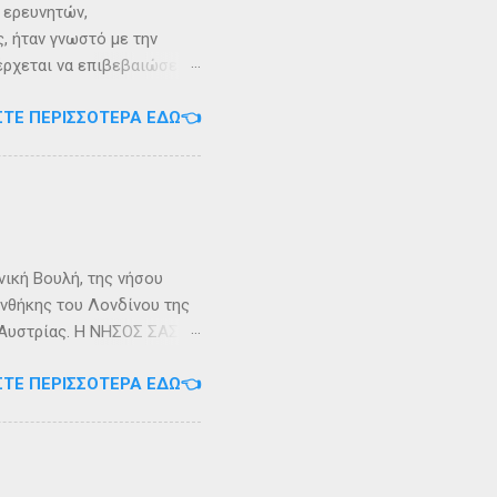
ι ερευνητών,
, ήταν γνωστό με την
 έρχεται να επιβεβαιώσει
ρει ότι κατά την
ΣΤΕ ΠΕΡΙΣΣΌΤΕΡΑ ΕΔΏ👈
αντα η οποία ζούσε σε μία
ώς, νοτιοδυτικοί Οθωνοι
κεί για επτά χρόνια. Ο
κυπαρίσσι. Φεύγωντας ο
θηκε στην Σχερία, το νησί
νική Βουλή, της νήσου
υνθήκης του Λονδίνου της
ης Αυστρίας. Η ΝΗΣΟΣ ΣΑΣΩΝ
ερα, στην Αλβανία. Η
ΣΤΕ ΠΕΡΙΣΣΌΤΕΡΑ ΕΔΏ👈
 έκταση περίπου 6 τ.χλμ.
τράντο και την είσοδο του
. Η Σάσων ή Σασώ είναι
διο» του πολέμου ανάμεσα
 Καρυανδεύς γράφει :«Κατά