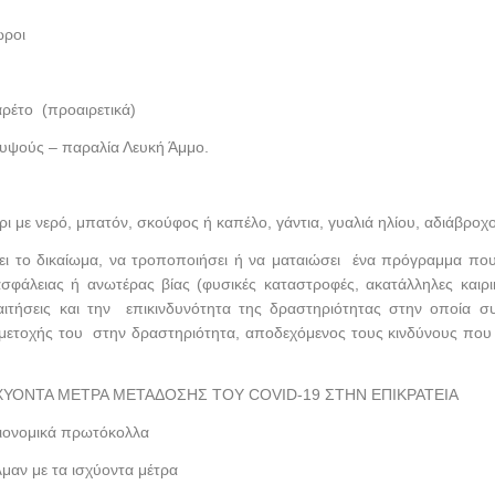
ώροι
ρέτο (προαιρετικά)
λυψούς – παραλία Λευκή Άμμο.
ι με νερό, μπατόν, σκούφος ή καπέλο, γάντια, γυαλιά ηλίου, αδιάβροχο
ι το δικαίωμα, να τροποποιήσει ή να ματαιώσει ένα πρόγραμμα που 
ασφάλειας ή ανωτέρας βίας (φυσικές καταστροφές, ακατάλληλες καιρι
απαιτήσεις και την επικινδυνότητα της δραστηριότητας στην οποία 
μετοχής του στην δραστηριότητα, αποδεχόμενος τους κινδύνους που 
ΧΥΟΝΤΑ ΜΕΤΡΑ ΜΕΤΑΔΟΣΗΣ ΤΟΥ COVID-19 ΣΤΗΝ ΕΠΙΚΡΑΤΕΙΑ
ειονομικά πρωτόκολλα
μαν με τα ισχύοντα μέτρα