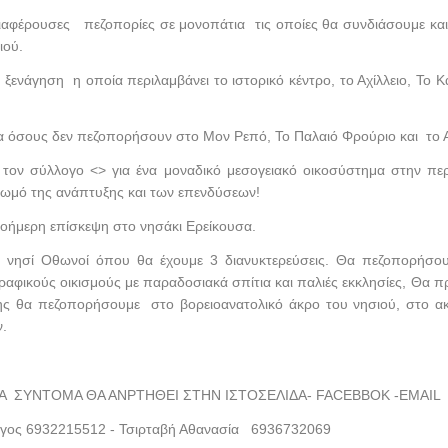
ιαφέρουσες πεζοπορίες σε μονοπάτια τις οποίες θα συνδιάσουμε και 
ιού.
ξενάγηση η οποία περιλαμβάνει το ιστορικό κέντρο, το Αχίλλειο, Το 
α όσους δεν πεζοπορήσουν στο Μον Ρεπό, Το Παλαιό Φρούριο και το 
ον σύλλογο <> για ένα μοναδικό μεσογειακό οικοσύστημα στην πε
 βωμό της ανάπτυξης και των επενδύσεων!
νοήμερη επίσκεψη στο νησάκι Ερείκουσα.
 νησί Οθωνοί όπου θα έχουμε 3 διανυκτερεύσεις. Θα πεζοπορήσου
αφικούς οικισμούς με παραδοσιακά σπίτια και παλιές εκκλησίες, Θα π
ς θα πεζοπορήσουμε στο βορειοανατολικό άκρο του νησιού, στο α
.
 ΣΥΝΤΟΜΑ ΘΑ ΑΝΡΤΗΘΕΙ ΣΤΗΝ ΙΣΤΟΣΕΛΙΔΑ- FACEBBOK -EMAIL
ργος 6932215512 - Τσιρταβή Αθανασία 6936732069