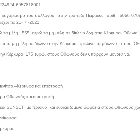
5224924-6957818001
 λογαριασμό του συλλόγου στην τράπεζα Πειραιώς αριθ. 5066-0
χρι τις 21- 7 -2021
 τα μέλη, 555 ευρώ τα μη μέλη σε δίκλινο δωμάτιο Κέρκυρα- Οθωνοί
ώ τα μη μέλη σε δίκλινο στην Κέρκυρα- τρίκλινο-τετράκλινο στους Ο
την Κέρκυρα 175 ευρώ, στους Οθωνούς δεν υπάρχουν μονόκλινα.
ενίτσα –Κέρκυρα και επιστροφή
υρα Οθωνούς και επιστροφή
οχεία SUNSET με πρωινό και ενοικιαζόμενα δωμάτια στους Οθωνούς χω
ρείκουσα
έρκυρας