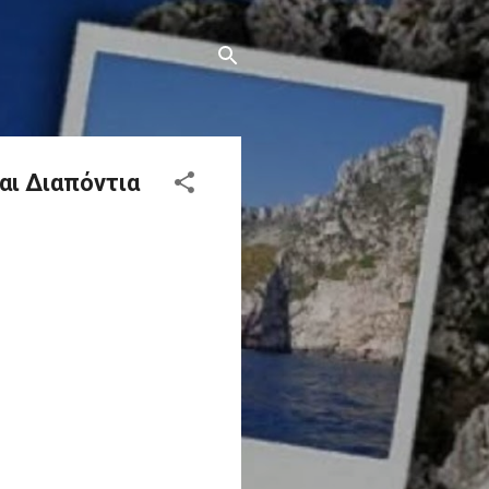
αι Διαπόντια