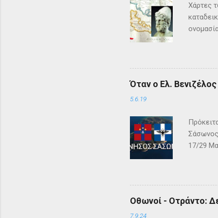
Χάρτες τ
καταδεικ
ονομασία
τη μυθολ
αρχαιότη
μεγάλη σ
Σύμφωνα 
Όταν ο Ελ. Βενιζέλο
Όμηρος ,
Οδυσέας 
5.6.19
των Φαιά
Πρόκειτα
Σάσωνος,
17/29 Μα
– ΓΕΩΓΡΑ
αλβανική
και μεγά
Κόλπου τ
Οθωνοί - Οτράντο: Δ
γνωστή ή
στον Φίλ
7.9.24