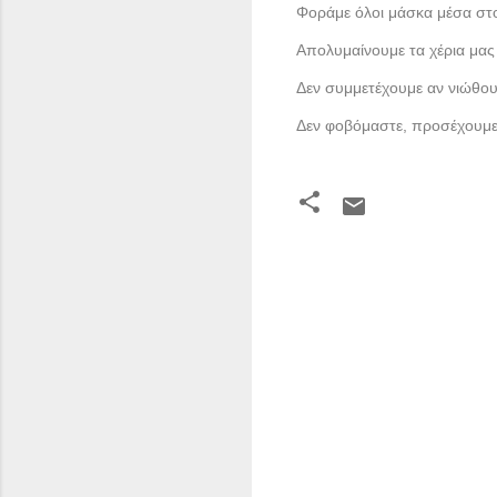
Φοράμε όλοι μάσκα μέσα στ
Απολυμαίνουμε τα χέρια μας
Δεν συμμετέχουμε αν νιώθου
Δεν φοβόμαστε, προσέχουμε
Σ
χ
ό
λ
ι
α