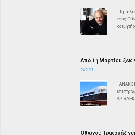
Τη τελευ
τους Οθω
κοιμητήρ
Από 1η Μαρτίου ξεκι
24.2.23
ΑΝΑΚΟΙΝ
επιστροφ
ΔΡ ΒΑΜΟΣ
ΜΑΘΡΑΚΙ 
lines.co
Οθωνοί: Τρικουάζ νερ