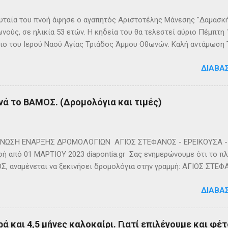
ταία του πνοή άφησε ο αγαπητός Αριστοτέλης Μάνεσης "Δαμασκής
νούς, σε ηλικία 53 ετών. Η κηδεία του θα τελεστεί αύριο Πέμπτη
ιο του Ιερού Ναού Αγίας Τριάδος Άμμου Οθωνών. Καλή αντάμωση
ΔΙΑΒΆ
νά το ΒΑΜΟΣ. (Δρομολόγια και τιμές)
ΩΣΗ ΕΝΑΡΞΗΣ ΔΡΟΜΟΛΟΓΙΩΝ ΑΓΙΟΣ ΣΤΕΦΑΝΟΣ - ΕΡΕΙΚΟΥΣΑ - 
ή από 01 ΜΑΡΤΙΟΥ 2023 diapontia.gr Σας ενημερώνουμε ότι το πλο
, αναμένεται να ξεκινήσει δρομολόγια στην γραμμή: ΑΓΙΟΣ ΣΤΕΦ
- ΟΘΩΝΟΙ και επιστροφή με 3 δρομολόγια την εβδομάδα από 01/0
ΔΙΑΒΆ
m
ά και 4,5 μήνες καλοκαίρι. Γιατί επιλέγουμε και φέτ