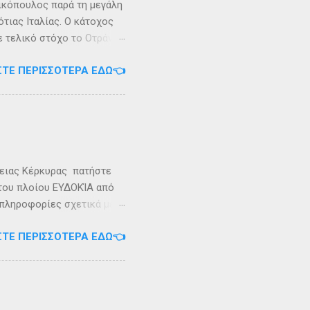
ικόπουλος παρά τη μεγάλη
τιας Ιταλίας. Ο κάτοχος
ε τελικό στόχο το Οτράντο
ι στις δύσκολες συνθήκες
ΣΤΕ ΠΕΡΙΣΣΌΤΕΡΑ ΕΔΏ👈
αγρίεψε και οι συνθήκες
καταιγίδες που
υνάμωσαν αναγκάζοντας
👉 Ακολουθήστε μας στο
ρειας Κέρκυρας πατήστε
 του πλοίου ΕΥΔΟΚΊΑ από
 πληροφορίες σχετικά με
ήστε στο τηλέφωνο:
ΣΤΕ ΠΕΡΙΣΣΌΤΕΡΑ ΕΔΏ👈
Εγγραφείτε στο