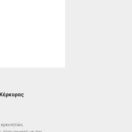
 Κέρκυρας
ι ερευνητών,
, ήταν γνωστό με την