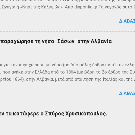
 Ωγυγία ή «Νησί της Καλυψώς». Από diapontia.gr Το γεγονός αυτό
ογία και τη τοπική μυθιστορία των Διαποντίων Νήσων που αναφέ
ΔΙΑΒΆ
τα οι Οθωνοί ήταν το νησί της νύμφης Καλυψούς , κόρης του Άτλ
πηλιά. Σπηλιά Καλυψώς - Οθωνοί Η θέση της Σπηλιάς της Καλυψ
με το μύθο, ο Οδυσσέας την ερωτεύθηκε και έμεινε αιχμάλωτος ε
ς παραχώρησε τη νήσο "Σάσων" στην Αλβανία
 ονόμαζε το νησί Ὠγυγία , στο οποίο υπήρχε έντονη ευωδία από 
πάνω σε μία σχεδία, ναυάγησε και αφού πάλεψε με τα κύματα, βρέ
κων σημερινή Κέρκυρα . Ένα στοιχείο που δικαιώνει τον μύθο...
ι για την παραχώρηση με νόμο (με δύο μόλις άρθρα), από την ελλη
 που ανήκε στην Ελλάδα από το 1864 (με βάση το 2ο άρθρο της Σ
ρτίου 1864), στην Αλβανία, μετά από απαίτηση της Ιταλίας και τ
ΦΙΚΑ ΚΑΙ ΙΣΤΟΡΙΚΑ ΣΤΟΙΧΕΙΑ Η Σάσων είναι νησί που ανήκει, σήμ
ΔΙΑΒΆ
 της ονομασία είναι Sazan ή Sazani και η ιταλική της Saseno. Έχει
λη στρατηγική σημασία, καθώς βρίσκεται ανάμεσα στα στενά του Ο
ης Αυλώνας. Δεν έχει μόνιμους κατοίκους, τουλάχιστον επίσημα
εν τα κατάφερε ο Σπύρος Χρυσικόπουλος.
δη από την αρχαιότητα. Ο Πολύβιος την αναφέρει σε ένα «επεισό
ιππο Ε’ της Μακεδονίας και τους Ρωμαίους (215 π.Χ.). Ο Σκύλαξ ο
τι τα Κεραύνια Όρη εν τη Ηπείρω και νήσος παρά ταύτα έστι μικρά,