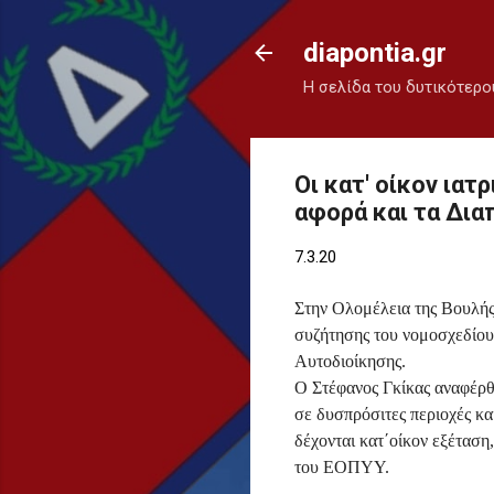
diapontia.gr
Η σελίδα του δυτικότερο
Οι κατ' οίκον ια
αφορά και τα Δια
7.3.20
Στην Ολομέλεια της Βουλής
συζήτησης του νομοσχεδίου
Αυτοδιοίκησης.
Ο Στέφανος Γκίκας αναφέρθ
σε δυσπρόσιτες περιοχές κα
δέχονται κατ΄οίκον εξέτασ
του ΕΟΠΥΥ.