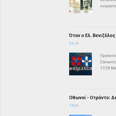
ονομασία
τη μυθολ
αρχαιότη
μεγάλη σ
Σύμφωνα 
Όταν ο Ελ. Βενιζέλο
Όμηρος ,
Οδυσέας 
5.6.19
των Φαιά
Πρόκειτα
Σάσωνος,
17/29 Μα
– ΓΕΩΓΡΑ
αλβανική
και μεγά
Κόλπου τ
Οθωνοί - Οτράντο: Δ
γνωστή ή
στον Φίλ
7.9.24
ταύτα έσ