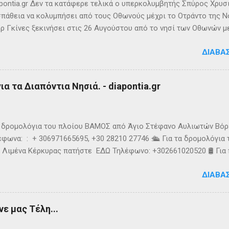
ς την αναφέρει πρώτο...
ontia.gr Δεν τα κατάφερε τελικά ο υπερκολυμβητής Σπύρος Χρυσ
πάθεια να κολυμπήσει από τους Οθωνούς μέχρι το Οτράντο της Νό
ρ Γκίνες ξεκινήσει στις 26 Αυγούστου από το νησί των Οθωνών μ
ίας. Παρά την υπερπροσπάθεια του δεν καταφέρει να ανταπεξέλθε
ΔΙΑΒΆ
οχής. Τη νύχτα ένα κοπάδι μεδουσών τον έβαλε στόχο, η θάλασσα 
υσοίωνες. Ακόμα και για τον Σπύρο με τις απύθμενες αντοχές, οι 
ούσαν παγωμένες ριπές και έφερναν υψηλό κυματισμό, τον αποδ
α τα Διαπόντια Νησιά. - diapontia.gr
γκαταλείψει τη προσπάθεια. 👉 Ακολουθήστε μας στο Instagram 
k
τα δρομολόγια του πλοίου ΒΑΜΟΣ από Άγιο Στέφανο Αυλιωτών Βό
φωνα: : + 306971665695, +30 28210 27746 🛳️ Για τα δρομολόγια
 Λιμένα Κέρκυρας πατήστε ΕΔΩ Τηλέφωνο: +302661020520 🛢️ Για
ολόγια μεταφοράς καυσίμων του πλοίου ΓΡΗΓΌΡΗΣ Μ. επικοινων
ΔΙΑΒΆ
024220 👉Ακολουθήστε μας στο Facebook και στο Instagram 📬
τικό δελτίο πατώντας ΕΔΩ
ε μας Τέλη...