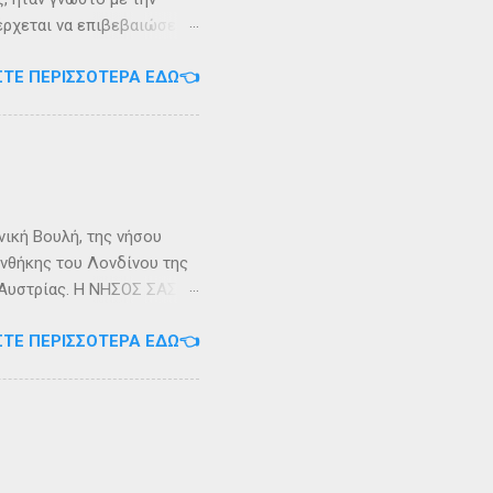
 έρχεται να επιβεβαιώσει
ρει ότι κατά την
ΣΤΕ ΠΕΡΙΣΣΌΤΕΡΑ ΕΔΏ👈
αντα η οποία ζούσε σε μία
ώς, νοτιοδυτικοί Οθωνοι
κεί για επτά χρόνια. Ο
κυπαρίσσι. Φεύγωντας ο
θηκε στην Σχερία, το νησί
νική Βουλή, της νήσου
υνθήκης του Λονδίνου της
ης Αυστρίας. Η ΝΗΣΟΣ ΣΑΣΩΝ
ερα, στην Αλβανία. Η
ΣΤΕ ΠΕΡΙΣΣΌΤΕΡΑ ΕΔΏ👈
 έκταση περίπου 6 τ.χλμ.
τράντο και την είσοδο του
. Η Σάσων ή Σασώ είναι
διο» του πολέμου ανάμεσα
 Καρυανδεύς γράφει :«Κατά
 η όνομα Σάσων». Ο