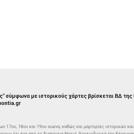
ς" σύμφωνα με ιστορικούς χάρτες βρίσκεται ΒΔ της
ontia.gr
ων 17ου, 18ου και 19ου αιώνα, καθώς και μαρτυρίες ιστορικών κα
νύουν ότι ένα από τα Διαπόντια Νησιά, βορειοδυτικά της Κέρκυρας