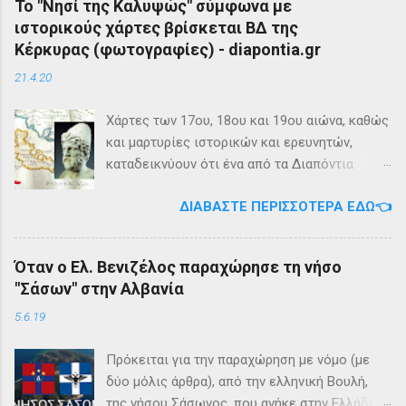
Το "Νησί της Καλυψώς" σύμφωνα με
ιστορικούς χάρτες βρίσκεται ΒΔ της
Κέρκυρας (φωτογραφίες) - diapontia.gr
21.4.20
Χάρτες των 17ου, 18ου και 19ου αιώνα, καθώς
και μαρτυρίες ιστορικών και ερευνητών,
καταδεικνύουν ότι ένα από τα Διαπόντια
Νησιά, βορειοδυτικά της Κέρκυρας, ήταν
ΔΙΑΒΆΣΤΕ ΠΕΡΙΣΣΌΤΕΡΑ ΕΔΏ👈
γνωστό με την ονομασία Ωγυγία ή «Νησί της
Καλυψώς». Από diapontia.gr Το γεγονός αυτό
έρχεται να επιβεβαιώσει τη μυθολογία και
Όταν ο Ελ. Βενιζέλος παραχώρησε τη νήσο
τη τοπική μυθιστορία των Διαποντίων Νήσων
"Σάσων" στην Αλβανία
που αναφέρει ότι κατά την αρχαιότητα οι
Οθωνοί ήταν το νησί της νύμφης Καλυψούς ,
5.6.19
κόρης του Άτλαντα η οποία ζούσε σε μία
μεγάλη σπηλιά. Σπηλιά Καλυψώς - Οθωνοί Η
Πρόκειται για την παραχώρηση με νόμο (με
θέση της Σπηλιάς της Καλυψώς, νοτιοδυτικοί
δύο μόλις άρθρα), από την ελληνική Βουλή,
Οθωνοι Σύμφωνα με το μύθο, ο Οδυσσέας
της νήσου Σάσωνος, που ανήκε στην Ελλάδα