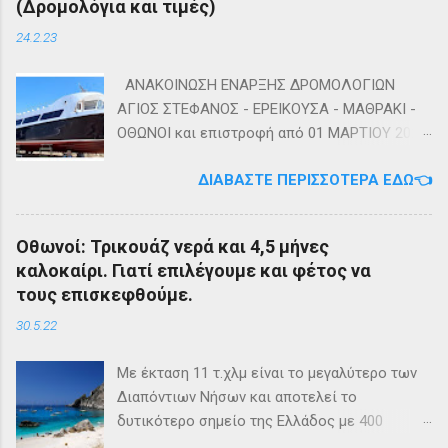
(Δρομολόγια και τιμές)
24.2.23
ΑΝΑΚΟΙΝΩΣΗ ΕΝΑΡΞΗΣ ΔΡΟΜΟΛΟΓΙΩΝ
ΑΓΙΟΣ ΣΤΕΦΑΝΟΣ - ΕΡΕΙΚΟΥΣΑ - ΜΑΘΡΑΚΙ -
ΟΘΩΝΟΙ και επιστροφή από 01 ΜΑΡΤΙΟΥ 2023
diapontia.gr Σας ενημερώνουμε ότι το πλοίο
ΔΙΑΒΆΣΤΕ ΠΕΡΙΣΣΌΤΕΡΑ ΕΔΏ👈
της εταιρίας μας, ΕΓ-ΔΡ ΒΑΜΟΣ, αναμένεται
να ξεκινήσει δρομολόγια στην γραμμή: ΑΓΙΟΣ
ΣΤΕΦΑΝΟΣ - ΕΡΕΙΚΟΥΣΑ - ΜΑΘΡΑΚΙ - ΟΘΩΝΟΙ
Οθωνοί: Τρικουάζ νερά και 4,5 μήνες
και επιστροφή με 3 δρομολόγια την εβδομάδα
καλοκαίρι. Γιατί επιλέγουμε και φέτος να
από 01/03/2023 Πηγή: chania-lines.com
τους επισκεφθούμε.
30.5.22
Με έκταση 11 τ.χλμ είναι το μεγαλύτερο των
Διαπόντιων Νήσων και αποτελεί το
δυτικότερο σημείο της Ελλάδος με 400
κατοίκους. Ο πληθυσμός του νησιού τους