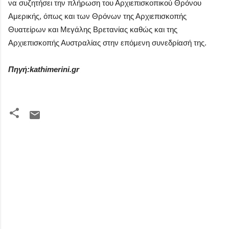
να συζητήσει την πλήρωση του Αρχιεπισκοπικού Θρόνου
Αμερικής, όπως και των Θρόνων της Αρχιεπισκοπής
Θυατείρων και Μεγάλης Βρετανίας καθώς και της
Αρχιεπισκοπής Αυστραλίας στην επόμενη συνεδρίασή της.
Πηγή:kathimerini.gr
Σ
χ
ό
λ
ι
α