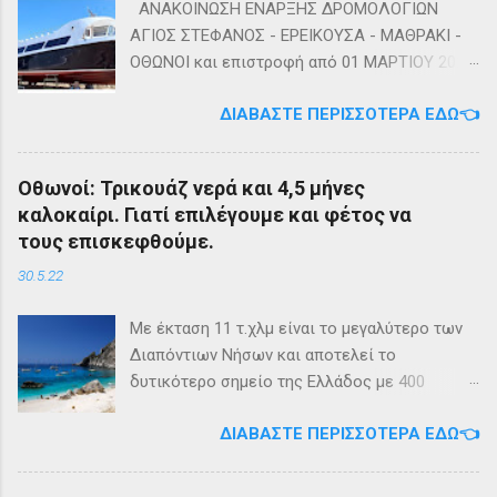
ΑΝΑΚΟΙΝΩΣΗ ΕΝΑΡΞΗΣ ΔΡΟΜΟΛΟΓΙΩΝ
ΑΓΙΟΣ ΣΤΕΦΑΝΟΣ - ΕΡΕΙΚΟΥΣΑ - ΜΑΘΡΑΚΙ -
ΟΘΩΝΟΙ και επιστροφή από 01 ΜΑΡΤΙΟΥ 2023
diapontia.gr Σας ενημερώνουμε ότι το πλοίο
ΔΙΑΒΆΣΤΕ ΠΕΡΙΣΣΌΤΕΡΑ ΕΔΏ👈
της εταιρίας μας, ΕΓ-ΔΡ ΒΑΜΟΣ, αναμένεται
να ξεκινήσει δρομολόγια στην γραμμή: ΑΓΙΟΣ
ΣΤΕΦΑΝΟΣ - ΕΡΕΙΚΟΥΣΑ - ΜΑΘΡΑΚΙ - ΟΘΩΝΟΙ
Οθωνοί: Τρικουάζ νερά και 4,5 μήνες
και επιστροφή με 3 δρομολόγια την εβδομάδα
καλοκαίρι. Γιατί επιλέγουμε και φέτος να
από 01/03/2023 Πηγή: chania-lines.com
τους επισκεφθούμε.
30.5.22
Με έκταση 11 τ.χλμ είναι το μεγαλύτερο των
Διαπόντιων Νήσων και αποτελεί το
δυτικότερο σημείο της Ελλάδος με 400
κατοίκους. Ο πληθυσμός του νησιού τους
ΔΙΑΒΆΣΤΕ ΠΕΡΙΣΣΌΤΕΡΑ ΕΔΏ👈
καλοκαιρινούς μήνες πολλαπλασιάζεται
καθώς κατακλύζεται από ντόπιους αλλά και
εκατοντάδες τουρίστες. Πρόκειται για ένα