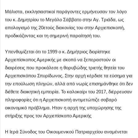
Μάλιστα, εκκλησιαστικοί παράγοντες ερμήνευσαν τον λόγο
του κ. Δημητρίου το Μεγάλο Σάββατο στην Αγ. Τριάδα, ως
απολογισμό της 20ετούς διακονίας του στην Αρχιεπισκοπή,
προδικάζοντας και τη σημερινή παραίτησή του.
Υπενθυμίζεται ότι το 1999 ο κ. Δημήτριος διορίστηκε
Αρχιεπίσκοπος Αμερικής με σκοπό να ξεπεραστούν οι
διαιρέσεις που προκάλεσε η θορυβώδης τριετής θητεία του
Αρχιεπισκόπου Σπυρίδωνος. Στην αρχή κέρδισε τα εύσημα για
την επούλωση πληγών, αλλά από νωρίς επισημάνθηκε ότι δεν
διέθετε διοικητική εμπειρία. Το καλοκαίρι του 2017, διέρρευσαν
πληροφορίες ότι η Αρχιεπισκοπή αντιμετώπιζε σοβαρό
οικονομικό πρόβλημα. Ηταν η αρχή της υποχώρησης της
στήριξης προς τον Αρχιεπίσκοπο Αμερικής
Η Ιερά Σύνοδος του Οικουμενικού Πατριαρχείου αναμένεται