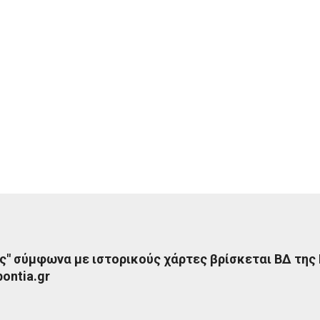
ς" σύμφωνα με ιστορικούς χάρτες βρίσκεται ΒΔ της
ontia.gr