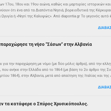
ων 17ου, 18ου και 19ου αιώνα, καθώς και μαρτυρίες ιστορικών κα
νύουν ότι ένα από τα Διαπόντια Νησιά, βορειοδυτικά της Κέρκυρας
 Ωγυγία ή «Νησί της Καλυψώς». Από diapontia.gr Το γεγονός αυτό
ογία και τη τοπική μυθιστορία των Διαποντίων Νήσων που αναφέ
ΔΙΑΒΆ
τα οι Οθωνοί ήταν το νησί της νύμφης Καλυψούς , κόρης του Άτλ
πηλιά. Σπηλιά Καλυψώς - Οθωνοί Η θέση της Σπηλιάς της Καλυψ
με το μύθο, ο Οδυσσέας την ερωτεύθηκε και έμεινε αιχμάλωτος ε
ς παραχώρησε τη νήσο "Σάσων" στην Αλβανία
 ονόμαζε το νησί Ὠγυγία , στο οποίο υπήρχε έντονη ευωδία από 
πάνω σε μία σχεδία, ναυάγησε και αφού πάλεψε με τα κύματα, βρέ
κων σημερινή Κέρκυρα . Ένα στοιχείο που δικαιώνει τον μύθο...
ι για την παραχώρηση με νόμο (με δύο μόλις άρθρα), από την ελλη
 που ανήκε στην Ελλάδα από το 1864 (με βάση το 2ο άρθρο της Σ
ρτίου 1864), στην Αλβανία, μετά από απαίτηση της Ιταλίας και τ
ΦΙΚΑ ΚΑΙ ΙΣΤΟΡΙΚΑ ΣΤΟΙΧΕΙΑ Η Σάσων είναι νησί που ανήκει, σήμ
ΔΙΑΒΆ
 της ονομασία είναι Sazan ή Sazani και η ιταλική της Saseno. Έχει
λη στρατηγική σημασία, καθώς βρίσκεται ανάμεσα στα στενά του Ο
ης Αυλώνας. Δεν έχει μόνιμους κατοίκους, τουλάχιστον επίσημα
εν τα κατάφερε ο Σπύρος Χρυσικόπουλος.
δη από την αρχαιότητα. Ο Πολύβιος την αναφέρει σε ένα «επεισό