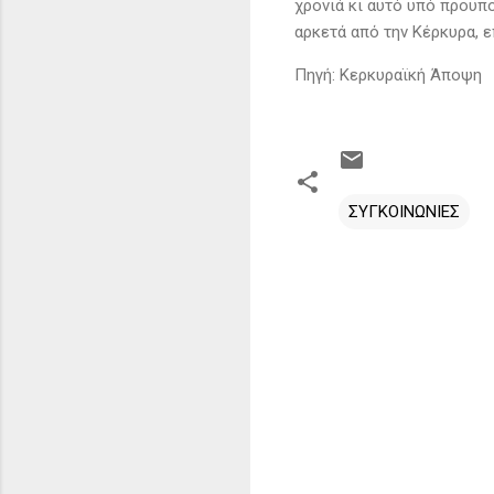
χρονιά κι αυτό υπό προϋπ
αρκετά από την Κέρκυρα, ε
Πηγή: Κερκυραϊκή Άποψη
ΣΥΓΚΟΙΝΩΝΙΕΣ
Σ
χ
ό
λ
ι
α