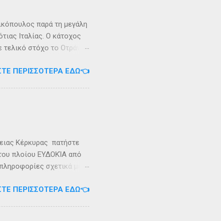
 Καρυανδεύς γράφει :«Κατά
 η όνομα Σάσων». Ο
ικόπουλος παρά τη μεγάλη
τιας Ιταλίας. Ο κάτοχος
ε τελικό στόχο το Οτράντο
ι στις δύσκολες συνθήκες
ΣΤΕ ΠΕΡΙΣΣΌΤΕΡΑ ΕΔΏ👈
αγρίεψε και οι συνθήκες
καταιγίδες που
υνάμωσαν αναγκάζοντας
👉 Ακολουθήστε μας στο
ρειας Κέρκυρας πατήστε
 του πλοίου ΕΥΔΟΚΊΑ από
 πληροφορίες σχετικά με
ήστε στο τηλέφωνο:
ΣΤΕ ΠΕΡΙΣΣΌΤΕΡΑ ΕΔΏ👈
Εγγραφείτε στο