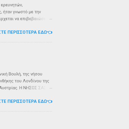
ι ερευνητών,
, ήταν γνωστό με την
 έρχεται να επιβεβαιώσει
ρει ότι κατά την
ΣΤΕ ΠΕΡΙΣΣΌΤΕΡΑ ΕΔΏ👈
αντα η οποία ζούσε σε μία
ώς, νοτιοδυτικοί Οθωνοι
κεί για επτά χρόνια. Ο
κυπαρίσσι. Φεύγωντας ο
θηκε στην Σχερία, το νησί
νική Βουλή, της νήσου
υνθήκης του Λονδίνου της
ης Αυστρίας. Η ΝΗΣΟΣ ΣΑΣΩΝ
ερα, στην Αλβανία. Η
ΣΤΕ ΠΕΡΙΣΣΌΤΕΡΑ ΕΔΏ👈
 έκταση περίπου 6 τ.χλμ.
τράντο και την είσοδο του
. Η Σάσων ή Σασώ είναι
διο» του πολέμου ανάμεσα