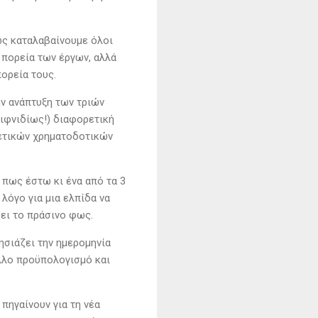
ως καταλαβαίνουμε όλοι
 πορεία των έργων, αλλά
πορεία τους.
ην ανάπτυξη των τριών
αιφνιδίως!) διαφορετική
ρετικών χρηματοδοτικών
 πως έστω κι ένα από τα 3
λόγο για μια ελπίδα να
ει το πράσινο φως.
ησιάζει την ημερομηνία
άλλο προϋπολογισμό και
πηγαίνουν για τη νέα