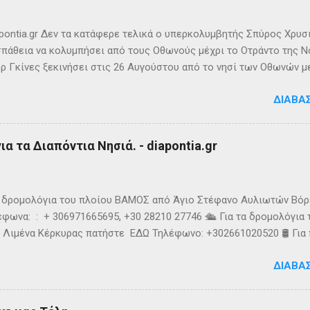
ιππο Ε’ της Μακεδονίας και τους Ρωμαίους (215 π.Χ.). Ο Σκύλαξ ο
τι τα Κεραύνια Όρη εν τη Ηπείρω και νήσος παρά ταύτα έστι μικρά,
ς την αναφέρει πρώτο...
ontia.gr Δεν τα κατάφερε τελικά ο υπερκολυμβητής Σπύρος Χρυσ
πάθεια να κολυμπήσει από τους Οθωνούς μέχρι το Οτράντο της Νό
ρ Γκίνες ξεκινήσει στις 26 Αυγούστου από το νησί των Οθωνών μ
ίας. Παρά την υπερπροσπάθεια του δεν καταφέρει να ανταπεξέλθε
ΔΙΑΒΆ
οχής. Τη νύχτα ένα κοπάδι μεδουσών τον έβαλε στόχο, η θάλασσα 
υσοίωνες. Ακόμα και για τον Σπύρο με τις απύθμενες αντοχές, οι 
ούσαν παγωμένες ριπές και έφερναν υψηλό κυματισμό, τον αποδ
α τα Διαπόντια Νησιά. - diapontia.gr
γκαταλείψει τη προσπάθεια. 👉 Ακολουθήστε μας στο Instagram 
k
τα δρομολόγια του πλοίου ΒΑΜΟΣ από Άγιο Στέφανο Αυλιωτών Βό
φωνα: : + 306971665695, +30 28210 27746 🛳️ Για τα δρομολόγια
 Λιμένα Κέρκυρας πατήστε ΕΔΩ Τηλέφωνο: +302661020520 🛢️ Για
ολόγια μεταφοράς καυσίμων του πλοίου ΓΡΗΓΌΡΗΣ Μ. επικοινων
ΔΙΑΒΆ
024220 👉Ακολουθήστε μας στο Facebook και στο Instagram 📬
τικό δελτίο πατώντας ΕΔΩ