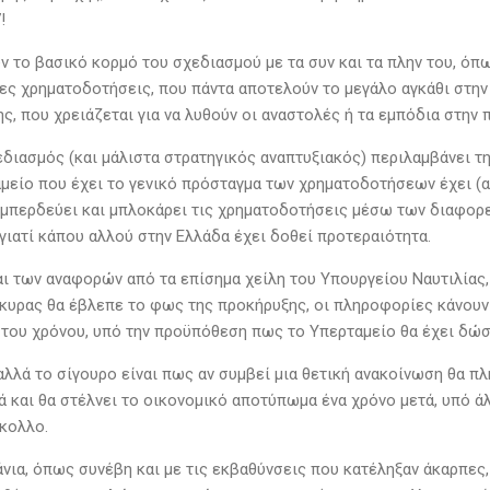
!
ν το βασικό κορμό του σχεδιασμού με τα συν και τα πλην του, όπ
μες χρηματοδοτήσεις, που πάντα αποτελούν το μεγάλο αγκάθι στην
ς, που χρειάζεται για να λυθούν οι αναστολές ή τα εμπόδια στην 
διασμός (και μάλιστα στρατηγικός αναπτυξιακός) περιλαμβάνει τ
αμείο που έχει το γενικό πρόσταγμα των χρηματοδοτήσεων έχει (
 μπερδεύει και μπλοκάρει τις χρηματοδοτήσεις μέσω των διαφο
ατί κάπου αλλού στην Ελλάδα έχει δοθεί προτεραιότητα.
αι των αναφορών από τα επίσημα χείλη του Υπουργείου Ναυτιλίας,
ρκυρας θα έβλεπε το φως της προκήρυξης, οι πληροφορίες κάνουν 
του χρόνου, υπό την προϋπόθεση πως το Υπερταμείο θα έχει δώσ
αλλά το σίγουρο είναι πως αν συμβεί μια θετική ανακοίνωση θα πλ
ά και θα στέλνει το οικονομικό αποτύπωμα ένα χρόνο μετά, υπό 
κολλο.
νια, όπως συνέβη και με τις εκβαθύνσεις που κατέληξαν άκαρπες, 