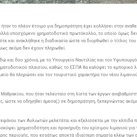
 ήταν το πλέον έτοιμο για δημοπράτηση έχει κολλήσει στην ανα
πολλά υποσχόμενο χρηματοδοτικό πρωτόκολλο, το οποίο όμως δε
τε και ανακλήθηκε η διαδικασία ώστε να διορθωθεί ο τίτλος του 
όμως ακόμα δεν έχουν πληρωθεί.
δώ και δύο χρόνια, με το Υπουργείο Nαυτιλίας και τον Υφυπουργό 
ματοδοτικού πλαισίου, καθώς το ΕΣΠΑ θα καλύψει το εμπορικό λι
είο θα πληρώσει και τον τουριστικό χαρακτήρα του νέου λιμανιο
υ Μαθρακίου, που ήταν τελευταίο στη λίστα των έργων αναβαθμίστ
, ώστε να οδηγηθεί άμεσα(;) σε δημοπράτηση, ξεπερνώντας ακόμα 
Στεφάνου των Αυλιωτών μελετάται και εξελίσσεται με την ελπίδα 
ροκύψει χρηματοδότηση και προκήρυξη του κρίσιμου λιμανιού για
ερης περιοχής, που εσχάτως αποκτά ιδιαίτερη σημασία ελέω τω