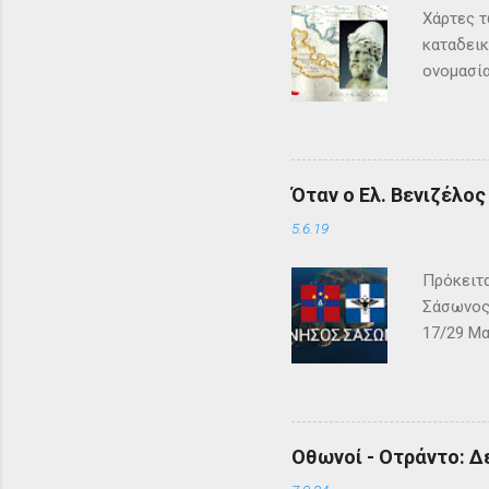
Χάρτες τ
καταδεικ
ονομασία
τη μυθολ
αρχαιότη
μεγάλη σ
Σύμφωνα 
Όταν ο Ελ. Βενιζέλο
Όμηρος ,
Οδυσέας 
5.6.19
των Φαιά
Πρόκειτα
Σάσωνος,
17/29 Μα
– ΓΕΩΓΡΑ
αλβανική
και μεγά
Κόλπου τ
Οθωνοί - Οτράντο: Δ
γνωστή ή