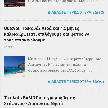
ΟΘΩΝΟΙ και επιστροφή από 01 ΜΑΡΤΙΟΥ 2023
diapontia.gr Σας ενημερώνουμε ότι το πλοίο
ΔΙΑΒΆΣΤΕ ΠΕΡΙΣΣΌΤΕΡΑ ΕΔΏ👈
της εταιρίας μας, ΕΓ-ΔΡ ΒΑΜΟΣ, αναμένεται
να ξεκινήσει δρομολόγια στην γραμμή: ΑΓΙΟΣ
ΣΤΕΦΑΝΟΣ - ΕΡΕΙΚΟΥΣΑ - ΜΑΘΡΑΚΙ - ΟΘΩΝΟΙ
Οθωνοί: Τρικουάζ νερά και 4,5 μήνες
και επιστροφή με 3 δρομολόγια την εβδομάδα
καλοκαίρι. Γιατί επιλέγουμε και φέτος να
από 01/03/2023 Πηγή: chania-lines.com
τους επισκεφθούμε.
30.5.22
Με έκταση 11 τ.χλμ είναι το μεγαλύτερο των
Διαπόντιων Νήσων και αποτελεί το
δυτικότερο σημείο της Ελλάδος με 400
κατοίκους. Ο πληθυσμός του νησιού τους
ΔΙΑΒΆΣΤΕ ΠΕΡΙΣΣΌΤΕΡΑ ΕΔΏ👈
καλοκαιρινούς μήνες πολλαπλασιάζεται
καθώς κατακλύζεται από ντόπιους αλλά και
εκατοντάδες τουρίστες. Πρόκειται για ένα
Το πλοίο ΒΑΜΟΣ στη γραμμή Άγιος
μέρος, κατάλληλο οικογενειακές διακοπές,
Στέφανος - Διαπόντια Νησιά
για ιστιοπλοϊκή περιήγηση . Το καράβι αφήνει