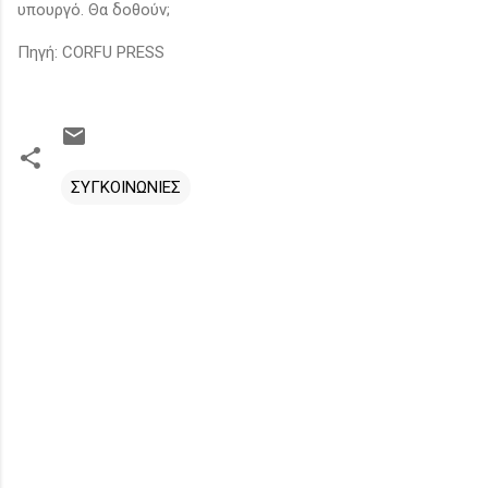
υπουργό. Θα δοθούν;
Πηγή: CORFU PRESS
ΣΥΓΚΟΙΝΩΝΙΕΣ
Σ
χ
ό
λ
ι
α