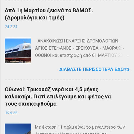
Καλή αντάμωση Τέλη
Από 1η Μαρτίου ξεκινά το ΒΑΜΟΣ.
(Δρομολόγια και τιμές)
24.2.23
ΑΝΑΚΟΙΝΩΣΗ ΕΝΑΡΞΗΣ ΔΡΟΜΟΛΟΓΙΩΝ
ΑΓΙΟΣ ΣΤΕΦΑΝΟΣ - ΕΡΕΙΚΟΥΣΑ - ΜΑΘΡΑΚΙ -
ΟΘΩΝΟΙ και επιστροφή από 01 ΜΑΡΤΙΟΥ 2023
diapontia.gr Σας ενημερώνουμε ότι το πλοίο
ΔΙΑΒΆΣΤΕ ΠΕΡΙΣΣΌΤΕΡΑ ΕΔΏ👈
της εταιρίας μας, ΕΓ-ΔΡ ΒΑΜΟΣ, αναμένεται
να ξεκινήσει δρομολόγια στην γραμμή: ΑΓΙΟΣ
ΣΤΕΦΑΝΟΣ - ΕΡΕΙΚΟΥΣΑ - ΜΑΘΡΑΚΙ - ΟΘΩΝΟΙ
Οθωνοί: Τρικουάζ νερά και 4,5 μήνες
και επιστροφή με 3 δρομολόγια την εβδομάδα
καλοκαίρι. Γιατί επιλέγουμε και φέτος να
από 01/03/2023 Πηγή: chania-lines.com
τους επισκεφθούμε.
30.5.22
Με έκταση 11 τ.χλμ είναι το μεγαλύτερο των