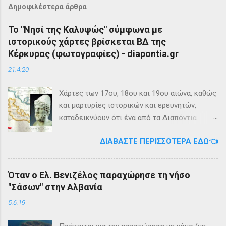
Δημοφιλέστερα άρθρα
Το "Νησί της Καλυψώς" σύμφωνα με
ιστορικούς χάρτες βρίσκεται ΒΔ της
Κέρκυρας (φωτογραφίες) - diapontia.gr
21.4.20
Χάρτες των 17ου, 18ου και 19ου αιώνα, καθώς
και μαρτυρίες ιστορικών και ερευνητών,
καταδεικνύουν ότι ένα από τα Διαπόντια
Νησιά, βορειοδυτικά της Κέρκυρας, ήταν
ΔΙΑΒΆΣΤΕ ΠΕΡΙΣΣΌΤΕΡΑ ΕΔΏ👈
γνωστό με την ονομασία Ωγυγία ή «Νησί της
Καλυψώς». Από diapontia.gr Το γεγονός αυτό
έρχεται να επιβεβαιώσει τη μυθολογία και
Όταν ο Ελ. Βενιζέλος παραχώρησε τη νήσο
τη τοπική μυθιστορία των Διαποντίων Νήσων
"Σάσων" στην Αλβανία
που αναφέρει ότι κατά την αρχαιότητα οι
Οθωνοί ήταν το νησί της νύμφης Καλυψούς ,
5.6.19
κόρης του Άτλαντα η οποία ζούσε σε μία