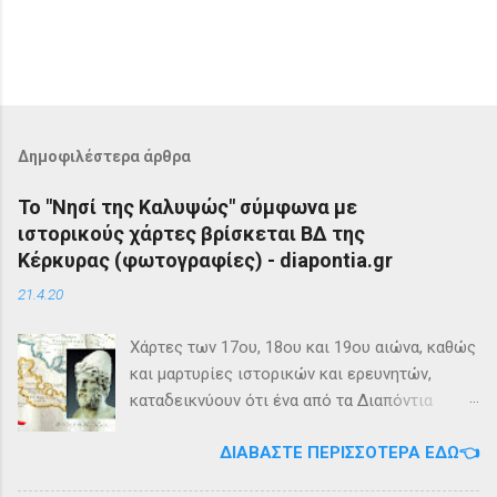
Δημοφιλέστερα άρθρα
Το "Νησί της Καλυψώς" σύμφωνα με
ιστορικούς χάρτες βρίσκεται ΒΔ της
Κέρκυρας (φωτογραφίες) - diapontia.gr
21.4.20
Χάρτες των 17ου, 18ου και 19ου αιώνα, καθώς
και μαρτυρίες ιστορικών και ερευνητών,
καταδεικνύουν ότι ένα από τα Διαπόντια
Νησιά, βορειοδυτικά της Κέρκυρας, ήταν
ΔΙΑΒΆΣΤΕ ΠΕΡΙΣΣΌΤΕΡΑ ΕΔΏ👈
γνωστό με την ονομασία Ωγυγία ή «Νησί της
Καλυψώς». Από diapontia.gr Το γεγονός αυτό