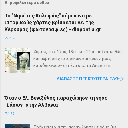
Δημοφιλέστερα άρθρα
Το "Νησί της Καλυψώς" σύμφωνα με
ιστορικούς χάρτες βρίσκεται ΒΔ της
Κέρκυρας (φωτογραφίες) - diapontia.gr
21.4.20
Χάρτες των 17ου, 18ου και 19ου αιώνα, καθώς
και μαρτυρίες ιστορικών και ερευνητών,
καταδεικνύουν ότι ένα από τα Διαπόντια
Νησιά, βορειοδυτικά της Κέρκυρας, ήταν
ΔΙΑΒΆΣΤΕ ΠΕΡΙΣΣΌΤΕΡΑ ΕΔΏ👈
γνωστό με την ονομασία Ωγυγία ή «Νησί της
Καλυψώς». Από diapontia.gr Το γεγονός αυτό
έρχεται να επιβεβαιώσει τη μυθολογία και
Όταν ο Ελ. Βενιζέλος παραχώρησε τη νήσο
τη τοπική μυθιστορία των Διαποντίων Νήσων
"Σάσων" στην Αλβανία
που αναφέρει ότι κατά την αρχαιότητα οι
Οθωνοί ήταν το νησί της νύμφης Καλυψούς ,
5.6.19
κόρης του Άτλαντα η οποία ζούσε σε μία
μεγάλη σπηλιά. Σπηλιά Καλυψώς - Οθωνοί Η
Πρόκειται για την παραχώρηση με νόμο (με