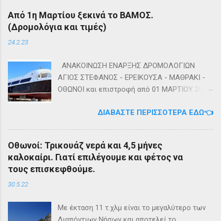
Καλή αντάμωση Τέλη
Από 1η Μαρτίου ξεκινά το ΒΑΜΟΣ.
(Δρομολόγια και τιμές)
24.2.23
ΑΝΑΚΟΙΝΩΣΗ ΕΝΑΡΞΗΣ ΔΡΟΜΟΛΟΓΙΩΝ
ΑΓΙΟΣ ΣΤΕΦΑΝΟΣ - ΕΡΕΙΚΟΥΣΑ - ΜΑΘΡΑΚΙ -
ΟΘΩΝΟΙ και επιστροφή από 01 ΜΑΡΤΙΟΥ 2023
diapontia.gr Σας ενημερώνουμε ότι το πλοίο
ΔΙΑΒΆΣΤΕ ΠΕΡΙΣΣΌΤΕΡΑ ΕΔΏ👈
της εταιρίας μας, ΕΓ-ΔΡ ΒΑΜΟΣ, αναμένεται
να ξεκινήσει δρομολόγια στην γραμμή: ΑΓΙΟΣ
ΣΤΕΦΑΝΟΣ - ΕΡΕΙΚΟΥΣΑ - ΜΑΘΡΑΚΙ - ΟΘΩΝΟΙ
Οθωνοί: Τρικουάζ νερά και 4,5 μήνες
και επιστροφή με 3 δρομολόγια την εβδομάδα
καλοκαίρι. Γιατί επιλέγουμε και φέτος να
από 01/03/2023 Πηγή: chania-lines.com
τους επισκεφθούμε.
30.5.22
Με έκταση 11 τ.χλμ είναι το μεγαλύτερο των
Διαπόντιων Νήσων και αποτελεί το