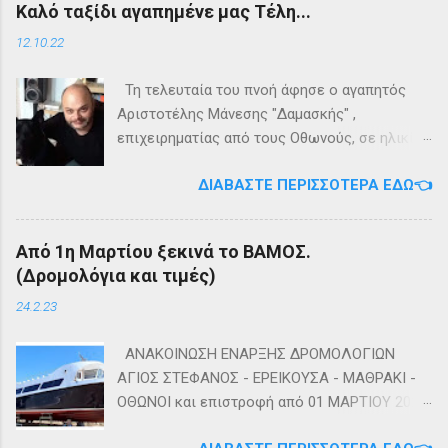
Καλό ταξίδι αγαπημένε μας Τέλη...
Ακολουθήστε μας στο Instagram 👉
πληροφορίες σχετικά με τα δρομολόγια
Ακολουθήστε μας στο Facebook
μεταφοράς καυσίμων του πλοίου ΓΡΗΓΌΡΗΣ
12.10.22
Μ. επικοινωνήστε στο τηλέφωνο:
+302661024220 👉Ακολουθήστε μας στο
Τη τελευταία του πνοή άφησε ο αγαπητός
Facebook και στο Instagram 📬Εγγραφείτε
Αριστοτέλης Μάνεσης "Δαμασκής" ,
στο ενημερωτικό δελτίο πατώντας ΕΔΩ
επιχειρηματίας από τους Οθωνούς, σε ηλικία
53 ετών. Η κηδεία του θα τελεστεί αύριο
ΔΙΑΒΆΣΤΕ ΠΕΡΙΣΣΌΤΕΡΑ ΕΔΏ👈
Πέμπτη 13 Οκτωβρίου στο κοιμητήριο του
Ιερού Ναού Αγίας Τριάδος Άμμου Οθωνών.
Καλή αντάμωση Τέλη
Από 1η Μαρτίου ξεκινά το ΒΑΜΟΣ.
(Δρομολόγια και τιμές)
24.2.23
ΑΝΑΚΟΙΝΩΣΗ ΕΝΑΡΞΗΣ ΔΡΟΜΟΛΟΓΙΩΝ
ΑΓΙΟΣ ΣΤΕΦΑΝΟΣ - ΕΡΕΙΚΟΥΣΑ - ΜΑΘΡΑΚΙ -
ΟΘΩΝΟΙ και επιστροφή από 01 ΜΑΡΤΙΟΥ 2023
diapontia.gr Σας ενημερώνουμε ότι το πλοίο