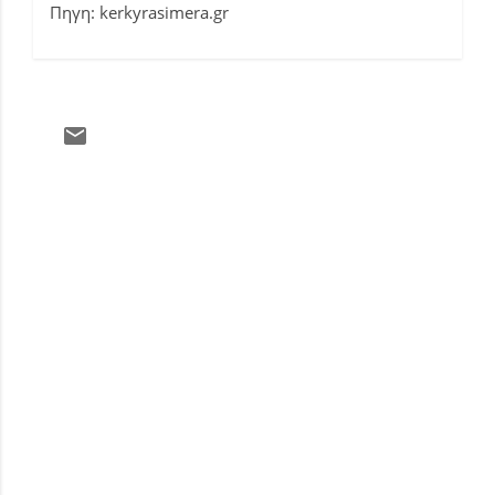
Πηγη: kerkyrasimera.gr
Σ
χ
ό
λ
ι
α