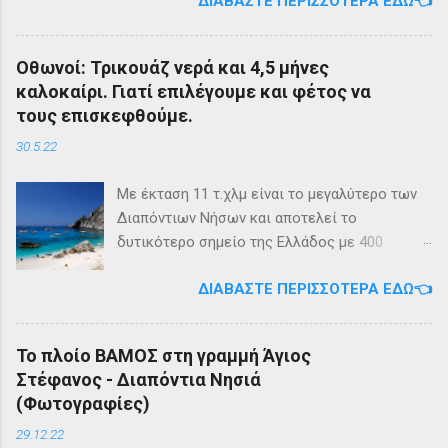
ΔΙΑΒΆΣΤΕ ΠΕΡΙΣΣΌΤΕΡΑ ΕΔΏ👈
της εταιρίας μας, ΕΓ-ΔΡ ΒΑΜΟΣ, αναμένεται
να ξεκινήσει δρομολόγια στην γραμμή: ΑΓΙΟΣ
ΣΤΕΦΑΝΟΣ - ΕΡΕΙΚΟΥΣΑ - ΜΑΘΡΑΚΙ - ΟΘΩΝΟΙ
Οθωνοί: Τρικουάζ νερά και 4,5 μήνες
και επιστροφή με 3 δρομολόγια την εβδομάδα
καλοκαίρι. Γιατί επιλέγουμε και φέτος να
από 01/03/2023 Πηγή: chania-lines.com
τους επισκεφθούμε.
30.5.22
Με έκταση 11 τ.χλμ είναι το μεγαλύτερο των
Διαπόντιων Νήσων και αποτελεί το
δυτικότερο σημείο της Ελλάδος με 400
κατοίκους. Ο πληθυσμός του νησιού τους
ΔΙΑΒΆΣΤΕ ΠΕΡΙΣΣΌΤΕΡΑ ΕΔΏ👈
καλοκαιρινούς μήνες πολλαπλασιάζεται
καθώς κατακλύζεται από ντόπιους αλλά και
εκατοντάδες τουρίστες. Πρόκειται για ένα
Το πλοίο ΒΑΜΟΣ στη γραμμή Άγιος
μέρος, κατάλληλο οικογενειακές διακοπές,
Στέφανος - Διαπόντια Νησιά
για ιστιοπλοϊκή περιήγηση . Το καράβι αφήνει
(Φωτογραφίες)
τον επισκέπτη στα Αυλάκια, ένα όρμο κοντά
στη παραλία του Άμμου που βρίσκονται
29.12.22