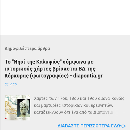
Δημοφιλέστερα άρθρα
Το "Νησί της Καλυψώς" σύμφωνα με
ιστορικούς χάρτες βρίσκεται ΒΔ της
Κέρκυρας (φωτογραφίες) - diapontia.gr
21.4.20
Χάρτες των 17ου, 18ου και 19ου αιώνα, καθώς
και μαρτυρίες ιστορικών και ερευνητών,
καταδεικνύουν ότι ένα από τα Διαπόντια
Νησιά, βορειοδυτικά της Κέρκυρας, ήταν
ΔΙΑΒΆΣΤΕ ΠΕΡΙΣΣΌΤΕΡΑ ΕΔΏ👈
γνωστό με την ονομασία Ωγυγία ή «Νησί της