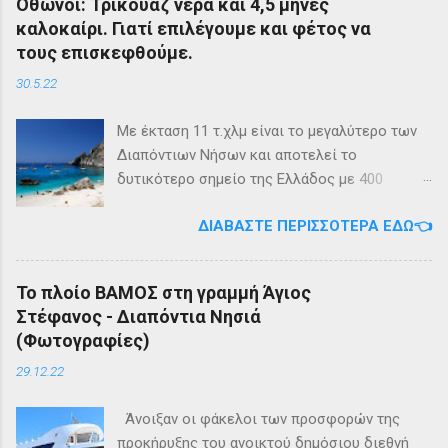
Οθωνοί: Τρικουάζ νερά και 4,5 μήνες
και επιστροφή με 3 δρομολόγια την εβδομάδα
καλοκαίρι. Γιατί επιλέγουμε και φέτος να
από 01/03/2023 Πηγή: chania-lines.com
τους επισκεφθούμε.
30.5.22
Με έκταση 11 τ.χλμ είναι το μεγαλύτερο των
Διαπόντιων Νήσων και αποτελεί το
δυτικότερο σημείο της Ελλάδος με 400
κατοίκους. Ο πληθυσμός του νησιού τους
ΔΙΑΒΆΣΤΕ ΠΕΡΙΣΣΌΤΕΡΑ ΕΔΏ👈
καλοκαιρινούς μήνες πολλαπλασιάζεται
καθώς κατακλύζεται από ντόπιους αλλά και
εκατοντάδες τουρίστες. Πρόκειται για ένα
Το πλοίο ΒΑΜΟΣ στη γραμμή Άγιος
μέρος, κατάλληλο οικογενειακές διακοπές,
Στέφανος - Διαπόντια Νησιά
για ιστιοπλοϊκή περιήγηση . Το καράβι αφήνει
(Φωτογραφίες)
τον επισκέπτη στα Αυλάκια, ένα όρμο κοντά
στη παραλία του Άμμου που βρίσκονται
29.12.22
συγκεντρωμένα τα καταστήματα του νησιού.
Άμμος Στους Οθωνούς υπάρχουν πάνω από
Άνοιξαν οι φάκελοι των προσφορών της
15 οικισμοί με 10-20 περίπου σπίτια ο
προκήρυξης του ανοικτού δημόσιου διεθνή