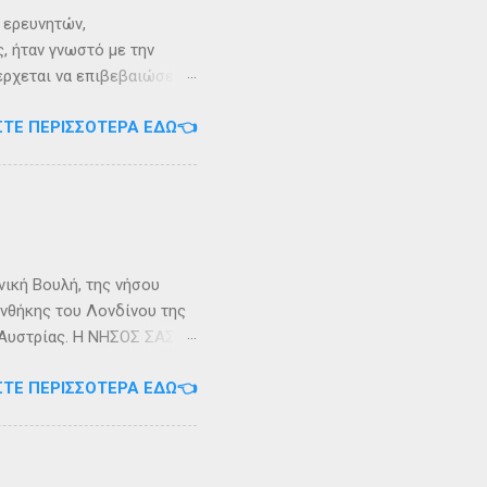
ι ερευνητών,
, ήταν γνωστό με την
 έρχεται να επιβεβαιώσει
ρει ότι κατά την
ΣΤΕ ΠΕΡΙΣΣΌΤΕΡΑ ΕΔΏ👈
αντα η οποία ζούσε σε μία
ώς, νοτιοδυτικοί Οθωνοι
κεί για επτά χρόνια. Ο
κυπαρίσσι. Φεύγωντας ο
θηκε στην Σχερία, το νησί
νική Βουλή, της νήσου
υνθήκης του Λονδίνου της
ης Αυστρίας. Η ΝΗΣΟΣ ΣΑΣΩΝ
ερα, στην Αλβανία. Η
ΣΤΕ ΠΕΡΙΣΣΌΤΕΡΑ ΕΔΏ👈
 έκταση περίπου 6 τ.χλμ.
τράντο και την είσοδο του
. Η Σάσων ή Σασώ είναι
διο» του πολέμου ανάμεσα