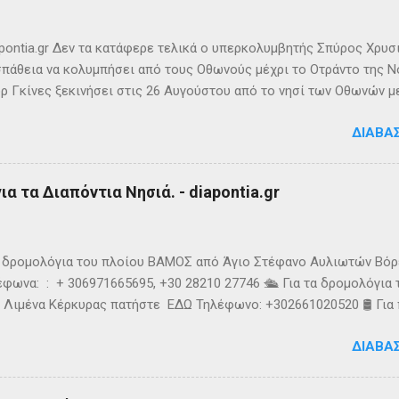
ιππο Ε’ της Μακεδονίας και τους Ρωμαίους (215 π.Χ.). Ο Σκύλαξ ο
τι τα Κεραύνια Όρη εν τη Ηπείρω και νήσος παρά ταύτα έστι μικρά,
ς την αναφέρει πρώτο...
ontia.gr Δεν τα κατάφερε τελικά ο υπερκολυμβητής Σπύρος Χρυσ
πάθεια να κολυμπήσει από τους Οθωνούς μέχρι το Οτράντο της Νό
ρ Γκίνες ξεκινήσει στις 26 Αυγούστου από το νησί των Οθωνών μ
ίας. Παρά την υπερπροσπάθεια του δεν καταφέρει να ανταπεξέλθε
ΔΙΑΒΆ
οχής. Τη νύχτα ένα κοπάδι μεδουσών τον έβαλε στόχο, η θάλασσα 
υσοίωνες. Ακόμα και για τον Σπύρο με τις απύθμενες αντοχές, οι 
ούσαν παγωμένες ριπές και έφερναν υψηλό κυματισμό, τον αποδ
α τα Διαπόντια Νησιά. - diapontia.gr
γκαταλείψει τη προσπάθεια. 👉 Ακολουθήστε μας στο Instagram 
k
τα δρομολόγια του πλοίου ΒΑΜΟΣ από Άγιο Στέφανο Αυλιωτών Βό
φωνα: : + 306971665695, +30 28210 27746 🛳️ Για τα δρομολόγια
 Λιμένα Κέρκυρας πατήστε ΕΔΩ Τηλέφωνο: +302661020520 🛢️ Για
ολόγια μεταφοράς καυσίμων του πλοίου ΓΡΗΓΌΡΗΣ Μ. επικοινων
ΔΙΑΒΆ
024220 👉Ακολουθήστε μας στο Facebook και στο Instagram 📬
τικό δελτίο πατώντας ΕΔΩ