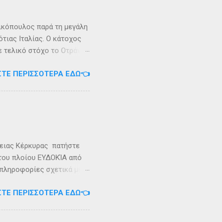
 Καρυανδεύς γράφει :«Κατά
 η όνομα Σάσων». Ο
ικόπουλος παρά τη μεγάλη
τιας Ιταλίας. Ο κάτοχος
ε τελικό στόχο το Οτράντο
ι στις δύσκολες συνθήκες
ΣΤΕ ΠΕΡΙΣΣΌΤΕΡΑ ΕΔΏ👈
αγρίεψε και οι συνθήκες
καταιγίδες που
υνάμωσαν αναγκάζοντας
👉 Ακολουθήστε μας στο
ρειας Κέρκυρας πατήστε
 του πλοίου ΕΥΔΟΚΊΑ από
 πληροφορίες σχετικά με
ήστε στο τηλέφωνο:
ΣΤΕ ΠΕΡΙΣΣΌΤΕΡΑ ΕΔΏ👈
Εγγραφείτε στο