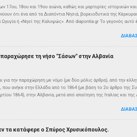
ων 17ου, 18ου και 19ου αιώνα, καθώς και μαρτυρίες ιστορικών κα
νύουν ότι ένα από τα Διαπόντια Νησιά, βορειοδυτικά της Κέρκυρας
 Ωγυγία ή «Νησί της Καλυψώς». Από diapontia.gr Το γεγονός αυτό
ογία και τη τοπική μυθιστορία των Διαποντίων Νήσων που αναφέ
ΔΙΑΒΆ
τα οι Οθωνοί ήταν το νησί της νύμφης Καλυψούς , κόρης του Άτλ
πηλιά. Σπηλιά Καλυψώς - Οθωνοί Η θέση της Σπηλιάς της Καλυψ
με το μύθο, ο Οδυσσέας την ερωτεύθηκε και έμεινε αιχμάλωτος ε
ς παραχώρησε τη νήσο "Σάσων" στην Αλβανία
 ονόμαζε το νησί Ὠγυγία , στο οποίο υπήρχε έντονη ευωδία από 
πάνω σε μία σχεδία, ναυάγησε και αφού πάλεψε με τα κύματα, βρέ
κων σημερινή Κέρκυρα . Ένα στοιχείο που δικαιώνει τον μύθο...
ι για την παραχώρηση με νόμο (με δύο μόλις άρθρα), από την ελλη
 που ανήκε στην Ελλάδα από το 1864 (με βάση το 2ο άρθρο της Σ
ρτίου 1864), στην Αλβανία, μετά από απαίτηση της Ιταλίας και τ
ΦΙΚΑ ΚΑΙ ΙΣΤΟΡΙΚΑ ΣΤΟΙΧΕΙΑ Η Σάσων είναι νησί που ανήκει, σήμ
ΔΙΑΒΆ
 της ονομασία είναι Sazan ή Sazani και η ιταλική της Saseno. Έχει
λη στρατηγική σημασία, καθώς βρίσκεται ανάμεσα στα στενά του Ο
ης Αυλώνας. Δεν έχει μόνιμους κατοίκους, τουλάχιστον επίσημα
εν τα κατάφερε ο Σπύρος Χρυσικόπουλος.
δη από την αρχαιότητα. Ο Πολύβιος την αναφέρει σε ένα «επεισό