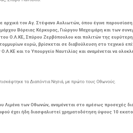
ε αρχικά τον Αγ. Στέφανο Αυλιωτών, όπου έγινε παρουσίαση 
ημάρχου Βόρειας Κέρκυρας, Γιώργου Μαχειμάρη και των συνε
του Ο.Λ.ΚΕ, Σπύρου Ζερβόπουλου και πολιτών της ευρύτερη
ατομμυρίων ευρώ, βρίσκεται σε διαβούλευση στο τεχνικό επ
 Ο.Λ.ΚΕ και το Υπουργείο Ναυτιλίας και αναμένεται να ολοκ
επισκέφτηκε τα Διαπόντια Νησιά, με πρώτο τους Οθωνούς.
ου Λιμένα των Οθωνών, αναμένεται στο αμέσως προσεχές δι
 αφού έχει ήδη διασφαλιστεί χρηματοδότηση ύψους 10 εκατ