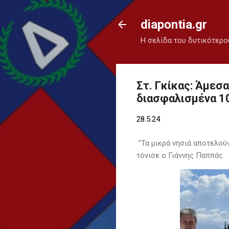
diapontia.gr
Η σελίδα του δυτικότερο
Στ. Γκίκας: Άμεσ
διασφαλισμένα 1
28.5.24
"Τα μικρά νησιά αποτελούν
τόνισε ο Γιάννης Παππάς.