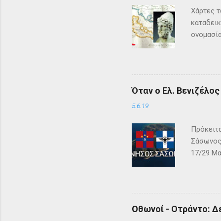
Χάρτες τ
καταδεικ
ονομασία
τη μυθολ
αρχαιότη
μεγάλη σ
Σύμφωνα 
Όταν ο Ελ. Βενιζέλο
Όμηρος ,
Οδυσέας 
5.6.19
των Φαιά
Πρόκειτα
Σάσωνος,
17/29 Μα
– ΓΕΩΓΡΑ
αλβανική
και μεγά
Κόλπου τ
Οθωνοί - Οτράντο: Δ
γνωστή ή