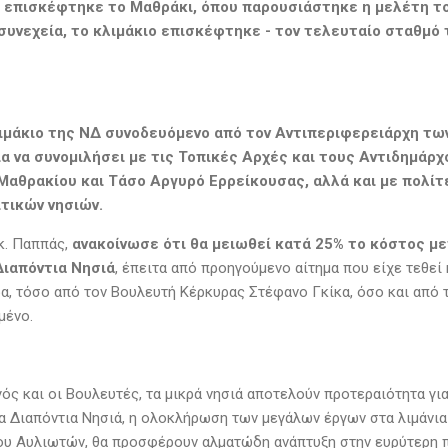
 επισκέφτηκε το Μαθράκι, όπου παρουσιάστηκε η μελέτη το
συνεχεία, το κλιμάκιο επισκέφτηκε - τον τελευταίο σταθμό 
κλιμάκιο της ΝΔ συνοδευόμενο από τον Αντιπεριφερειάρχη τ
ία να συνομιλήσει με τις Τοπικές Αρχές και τους Αντιδημάρχ
αθρακίου και Τάσο Αργυρό Ερρείκουσας, αλλά και με πολίτε
τικών νησιών.
κ. Παππάς,
ανακοίνωσε ότι θα μειωθεί κατά 25% το κόστος 
ιαπόντια Νησιά
, έπειτα από προηγούμενο αίτημα που είχε τεθεί
α, τόσο από τον Βουλευτή Κέρκυρας Στέφανο Γκίκα, όσο και από 
μένο.
 και οι Βουλευτές, τα μικρά νησιά αποτελούν προτεραιότητα για
τα Διαπόντια Νησιά, η ολοκλήρωση των μεγάλων έργων στα λιμάνια
νου Αυλιωτών, θα προσφέρουν αλματώδη ανάπτυξη στην ευρύτερη 