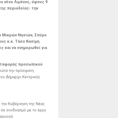
υ νέου Λιμένος, ύψους 9
της περιοδείας- την
ων Μικρών Νησιών, Σπύρο
ους κ.κ. Τάσο Κασίμη
ς και να ενημερωθεί για
μεταφοράς προσωπικού
 κατά την πρόσφατη
τον Δήμαρχο Κεντρικής
 την Κυβέρνηση της Νέας
 σε συνδυασμό με το έργο
περιοχή.