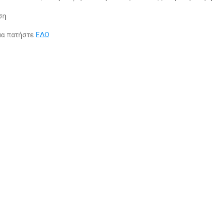
ωση
μα πατήστε
ΕΔΩ