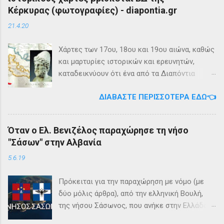
Κέρκυρας (φωτογραφίες) - diapontia.gr
21.4.20
Χάρτες των 17ου, 18ου και 19ου αιώνα, καθώς
και μαρτυρίες ιστορικών και ερευνητών,
καταδεικνύουν ότι ένα από τα Διαπόντια
Νησιά, βορειοδυτικά της Κέρκυρας, ήταν
ΔΙΑΒΆΣΤΕ ΠΕΡΙΣΣΌΤΕΡΑ ΕΔΏ👈
γνωστό με την ονομασία Ωγυγία ή «Νησί της
Καλυψώς». Από diapontia.gr Το γεγονός αυτό
έρχεται να επιβεβαιώσει τη μυθολογία και
Όταν ο Ελ. Βενιζέλος παραχώρησε τη νήσο
τη τοπική μυθιστορία των Διαποντίων Νήσων
"Σάσων" στην Αλβανία
που αναφέρει ότι κατά την αρχαιότητα οι
Οθωνοί ήταν το νησί της νύμφης Καλυψούς ,
5.6.19
κόρης του Άτλαντα η οποία ζούσε σε μία
μεγάλη σπηλιά. Σπηλιά Καλυψώς - Οθωνοί Η
Πρόκειται για την παραχώρηση με νόμο (με
θέση της Σπηλιάς της Καλυψώς, νοτιοδυτικοί
δύο μόλις άρθρα), από την ελληνική Βουλή,
Οθωνοι Σύμφωνα με το μύθο, ο Οδυσσέας
της νήσου Σάσωνος, που ανήκε στην Ελλάδα
την ερωτεύθηκε και έμεινε αιχμάλωτος εκεί
από το 1864 (με βάση το 2ο άρθρο της