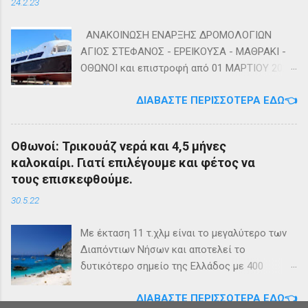
24.2.23
ΑΝΑΚΟΙΝΩΣΗ ΕΝΑΡΞΗΣ ΔΡΟΜΟΛΟΓΙΩΝ
ΑΓΙΟΣ ΣΤΕΦΑΝΟΣ - ΕΡΕΙΚΟΥΣΑ - ΜΑΘΡΑΚΙ -
ΟΘΩΝΟΙ και επιστροφή από 01 ΜΑΡΤΙΟΥ 2023
diapontia.gr Σας ενημερώνουμε ότι το πλοίο
ΔΙΑΒΆΣΤΕ ΠΕΡΙΣΣΌΤΕΡΑ ΕΔΏ👈
της εταιρίας μας, ΕΓ-ΔΡ ΒΑΜΟΣ, αναμένεται
να ξεκινήσει δρομολόγια στην γραμμή: ΑΓΙΟΣ
ΣΤΕΦΑΝΟΣ - ΕΡΕΙΚΟΥΣΑ - ΜΑΘΡΑΚΙ - ΟΘΩΝΟΙ
Οθωνοί: Τρικουάζ νερά και 4,5 μήνες
και επιστροφή με 3 δρομολόγια την εβδομάδα
καλοκαίρι. Γιατί επιλέγουμε και φέτος να
από 01/03/2023 Πηγή: chania-lines.com
τους επισκεφθούμε.
30.5.22
Με έκταση 11 τ.χλμ είναι το μεγαλύτερο των
Διαπόντιων Νήσων και αποτελεί το
δυτικότερο σημείο της Ελλάδος με 400
κατοίκους. Ο πληθυσμός του νησιού τους
ΔΙΑΒΆΣΤΕ ΠΕΡΙΣΣΌΤΕΡΑ ΕΔΏ👈
καλοκαιρινούς μήνες πολλαπλασιάζεται