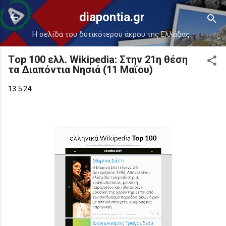
Μετάβαση στο κύριο περιεχόμενο
diapontia.gr
Η σελίδα του δυτικότερου άκρου της Ελλάδας.
Τop 100 ελλ. Wikipedia: Στην 21η θέση
τα Διαπόντια Νησιά (11 Μαϊου)
13.5.24