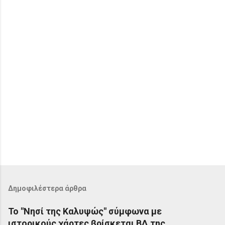
α
Δημοφιλέστερα άρθρα
Το "Νησί της Καλυψώς" σύμφωνα με
ιστορικούς χάρτες βρίσκεται ΒΔ της