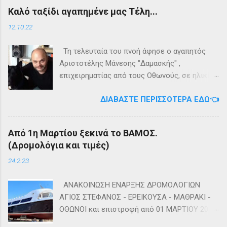
εγκαταλείψει τη προσπάθεια. 👉
Τηλέφωνο: +302661020520 🛢️ Για
Καλό ταξίδι αγαπημένε μας Τέλη...
Ακολουθήστε μας στο Instagram 👉
πληροφορίες σχετικά με τα δρομολόγια
Ακολουθήστε μας στο Facebook
μεταφοράς καυσίμων του πλοίου ΓΡΗΓΌΡΗΣ
12.10.22
Μ. επικοινωνήστε στο τηλέφωνο:
+302661024220 👉Ακολουθήστε μας στο
Τη τελευταία του πνοή άφησε ο αγαπητός
Facebook και στο Instagram 📬Εγγραφείτε
Αριστοτέλης Μάνεσης "Δαμασκής" ,
στο ενημερωτικό δελτίο πατώντας ΕΔΩ
επιχειρηματίας από τους Οθωνούς, σε ηλικία
53 ετών. Η κηδεία του θα τελεστεί αύριο
ΔΙΑΒΆΣΤΕ ΠΕΡΙΣΣΌΤΕΡΑ ΕΔΏ👈
Πέμπτη 13 Οκτωβρίου στο κοιμητήριο του
Ιερού Ναού Αγίας Τριάδος Άμμου Οθωνών.
Καλή αντάμωση Τέλη
Από 1η Μαρτίου ξεκινά το ΒΑΜΟΣ.
(Δρομολόγια και τιμές)
24.2.23
ΑΝΑΚΟΙΝΩΣΗ ΕΝΑΡΞΗΣ ΔΡΟΜΟΛΟΓΙΩΝ
ΑΓΙΟΣ ΣΤΕΦΑΝΟΣ - ΕΡΕΙΚΟΥΣΑ - ΜΑΘΡΑΚΙ -
ΟΘΩΝΟΙ και επιστροφή από 01 ΜΑΡΤΙΟΥ 2023
diapontia.gr Σας ενημερώνουμε ότι το πλοίο