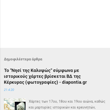
Δημοφιλέστερα άρθρα
Το "Νησί της Καλυψώς" σύμφωνα με
ιστορικούς χάρτες βρίσκεται ΒΔ της
Κέρκυρας (φωτογραφίες) - diapontia.gr
21.4.20
Χάρτες των 17ου, 18ου και 19ου αιώνα, καθώς
και μαρτυρίες ιστορικών και ερευνητών,