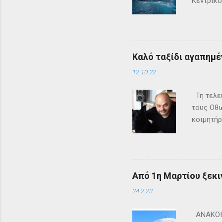
Κεντρικό
τα δρομ
+302661
ενημερω
Καλό ταξίδι αγαπημέν
12.10.22
Τη τελευ
τους Οθω
κοιμητήρ
Από 1η Μαρτίου ξεκι
24.2.23
ΑΝΑΚΟΙΝ