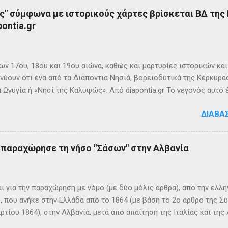
ς" σύμφωνα με ιστορικούς χάρτες βρίσκεται ΒΔ της
ontia.gr
ων 17ου, 18ου και 19ου αιώνα, καθώς και μαρτυρίες ιστορικών κα
νύουν ότι ένα από τα Διαπόντια Νησιά, βορειοδυτικά της Κέρκυρας
 Ωγυγία ή «Νησί της Καλυψώς». Από diapontia.gr Το γεγονός αυτό
ογία και τη τοπική μυθιστορία των Διαποντίων Νήσων που αναφέ
ΔΙΑΒΆ
τα οι Οθωνοί ήταν το νησί της νύμφης Καλυψούς , κόρης του Άτλ
πηλιά. Σπηλιά Καλυψώς - Οθωνοί Η θέση της Σπηλιάς της Καλυψ
με το μύθο, ο Οδυσσέας την ερωτεύθηκε και έμεινε αιχμάλωτος ε
ς παραχώρησε τη νήσο "Σάσων" στην Αλβανία
 ονόμαζε το νησί Ὠγυγία , στο οποίο υπήρχε έντονη ευωδία από 
πάνω σε μία σχεδία, ναυάγησε και αφού πάλεψε με τα κύματα, βρέ
κων σημερινή Κέρκυρα . Ένα στοιχείο που δικαιώνει τον μύθο...
ι για την παραχώρηση με νόμο (με δύο μόλις άρθρα), από την ελλη
 που ανήκε στην Ελλάδα από το 1864 (με βάση το 2ο άρθρο της Σ
ρτίου 1864), στην Αλβανία, μετά από απαίτηση της Ιταλίας και τ
ΦΙΚΑ ΚΑΙ ΙΣΤΟΡΙΚΑ ΣΤΟΙΧΕΙΑ Η Σάσων είναι νησί που ανήκει, σήμ