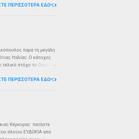
ΣΤΕ ΠΕΡΙΣΣΌΤΕΡΑ ΕΔΏ👈
 έκταση περίπου 6 τ.χλμ.
τράντο και την είσοδο του
. Η Σάσων ή Σασώ είναι
διο» του πολέμου ανάμεσα
 Καρυανδεύς γράφει :«Κατά
 η όνομα Σάσων». Ο
ικόπουλος παρά τη μεγάλη
τιας Ιταλίας. Ο κάτοχος
ε τελικό στόχο το Οτράντο
ι στις δύσκολες συνθήκες
ΣΤΕ ΠΕΡΙΣΣΌΤΕΡΑ ΕΔΏ👈
αγρίεψε και οι συνθήκες
καταιγίδες που
υνάμωσαν αναγκάζοντας
👉 Ακολουθήστε μας στο
ρειας Κέρκυρας πατήστε
 του πλοίου ΕΥΔΟΚΊΑ από