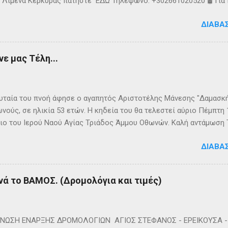
 Λιμένα Κέρκυρας πατήστε ΕΔΩ Τηλέφωνο: +302661020520 🛢️ Για
ολόγια μεταφοράς καυσίμων του πλοίου ΓΡΗΓΌΡΗΣ Μ. επικοινων
ΔΙΑΒΆ
024220 👉Ακολουθήστε μας στο Facebook και στο Instagram 📬
τικό δελτίο πατώντας ΕΔΩ
ε μας Τέλη...
ταία του πνοή άφησε ο αγαπητός Αριστοτέλης Μάνεσης "Δαμασκής
νούς, σε ηλικία 53 ετών. Η κηδεία του θα τελεστεί αύριο Πέμπτη
ιο του Ιερού Ναού Αγίας Τριάδος Άμμου Οθωνών. Καλή αντάμωση
ΔΙΑΒΆ
νά το ΒΑΜΟΣ. (Δρομολόγια και τιμές)
ΩΣΗ ΕΝΑΡΞΗΣ ΔΡΟΜΟΛΟΓΙΩΝ ΑΓΙΟΣ ΣΤΕΦΑΝΟΣ - ΕΡΕΙΚΟΥΣΑ - 