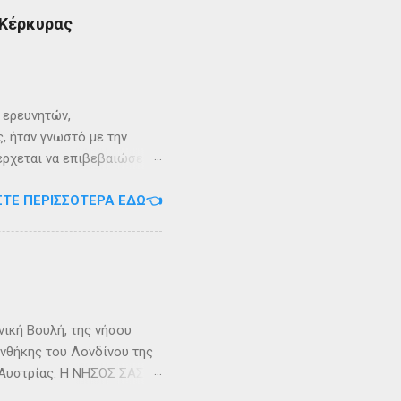
 Κέρκυρας
ι ερευνητών,
, ήταν γνωστό με την
 έρχεται να επιβεβαιώσει
ρει ότι κατά την
ΣΤΕ ΠΕΡΙΣΣΌΤΕΡΑ ΕΔΏ👈
αντα η οποία ζούσε σε μία
ώς, νοτιοδυτικοί Οθωνοι
κεί για επτά χρόνια. Ο
κυπαρίσσι. Φεύγωντας ο
θηκε στην Σχερία, το νησί
νική Βουλή, της νήσου
υνθήκης του Λονδίνου της
ης Αυστρίας. Η ΝΗΣΟΣ ΣΑΣΩΝ
ερα, στην Αλβανία. Η