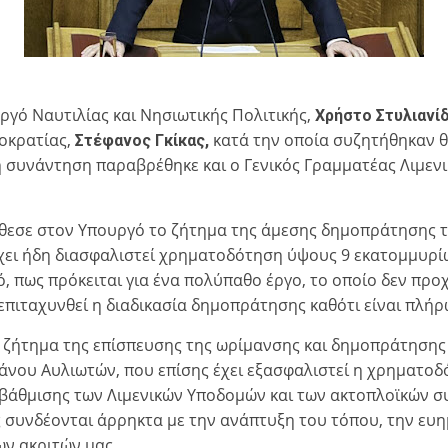
γό Ναυτιλίας και Νησιωτικής Πολιτικής,
Χρήστο Στυλιανίδ
οκρατίας,
κατά την οποία συζητήθηκαν 
Στέφανος Γκίκας,
η συνάντηση παραβρέθηκε και ο Γενικός Γραμματέας Λιμενι
ς έθεσε στον Υπουργό το ζήτημα της άμεσης δημοπράτησης
 έχει ήδη διασφαλιστεί χρηματοδότηση ύψους 9 εκατομμυρ
 πως πρόκειται για ένα πολύπαθο έργο, το οποίο δεν προ
 επιταχυνθεί η διαδικασία δημοπράτησης καθότι είναι πλήρ
ο ζήτημα της επίσπευσης της ωρίμανσης και δημοπράτησης
άνου Αυλιωτών, που επίσης έχει εξασφαλιστεί η χρηματοδ
βάθμισης των Λιμενικών Υποδομών και των ακτοπλοϊκών σ
 συνδέονται άρρηκτα με την ανάπτυξη του τόπου, την ευη
ων ακριτών μας.