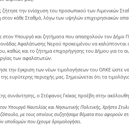
κας ζήτησε την ενίσχυση του προσωπικού των Λιμενικών Στ
η στον κάθε Σταθμό, λόγω των υψηλών επιχειρησιακών απα
σε στον Υπουργό και ζητήματα που απασχολούν τον Δήμο Π
ονάδας Αφαλάτωσης Νερού προκειμένου να καλύπτονται ο
ου, καθώς και το ζήτημα επιχορήγησης του Δήμου για το α
υργίας των αφαλατωτών.
τησε την έγκριση των νέων τιμολογήσεων του ΟΛΚΕ ώστε να
 της ευρύτερης περιοχής μας. Σημειώνεται ότι τα τιμολό
ης συνάντησης, ο Στέφανος Γκίκας προέβη στην ακόλουθ
ον Υπουργό Ναυτιλίας και Νησιωτικής Πολιτικής, Χρήστο Στυλι
ζόπουλο, με τους οποίους συζητήσαμε θέματα που αφορούν στη
ών υποδομών που έχουμε δρομολογήσει.