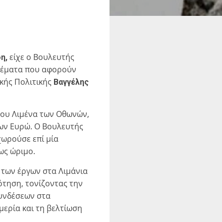
είχε ο Βουλευτής
η,
θέματα που αφορούν
κής Πολιτικής
Βαγγέλης
 του Λιμένα των Οθωνών,
ίων Ευρώ. Ο Βουλευτής
χωρούσε επί μία
ως ώριμο.
 των έργων στα Λιμάνια
ότηση, τονίζοντας την
υνδέσεων στα
μερία και τη βελτίωση