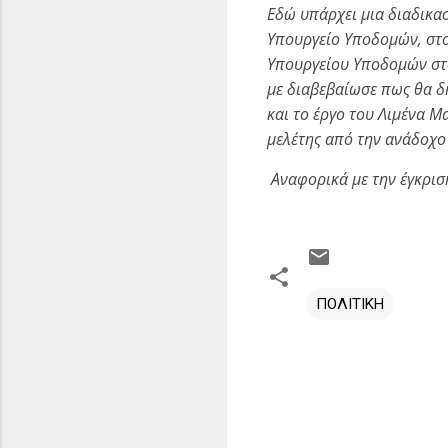
Εδώ υπάρχει μια διαδικα
Υπουργείο Υποδομών, στο
Υπουργείου Υποδομών στο
με διαβεβαίωσε πως θα δ
και το έργο του Λιμένα Μ
μελέτης από την ανάδοχο 
Αναφορικά με την έγκρισ
ΠΟΛΙΤΙΚΗ
Σ
χ
ό
λ