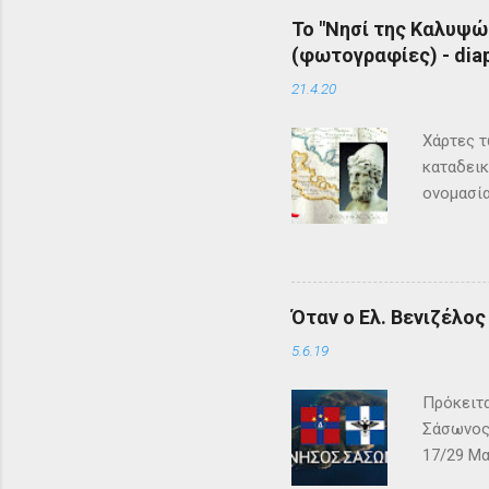
Το "Νησί της Καλυψώ
(φωτογραφίες) - diap
21.4.20
Χάρτες τ
καταδεικ
ονομασία
τη μυθολ
αρχαιότη
μεγάλη σ
Σύμφωνα 
Όταν ο Ελ. Βενιζέλο
Όμηρος ,
Οδυσέας 
5.6.19
των Φαιά
Πρόκειτα
Σάσωνος,
17/29 Μα
– ΓΕΩΓΡΑ