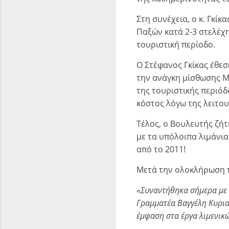
Στη συνέχεια, ο κ. Γκί
Παξών κατά 2-3 στελέχ
τουριστική περίοδο.
Ο Στέφανος Γκίκας έθε
την ανάγκη μίσθωσης Μ
της τουριστικής περιόδ
κόστος λόγω της λειτο
Τέλος, ο Βουλευτής ζή
με τα υπόλοιπα λιμάνια
από το 2011!
Μετά την ολοκλήρωση τ
«
Συναντήθηκα σήμερα με τ
Γραμματέα Βαγγέλη Κυρια
έμφαση στα έργα λιμενικ