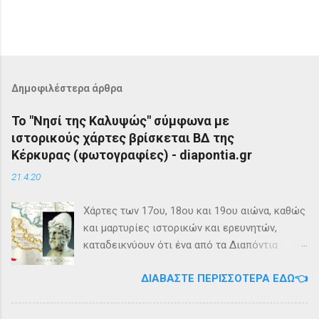
Δημοφιλέστερα άρθρα
Το "Νησί της Καλυψώς" σύμφωνα με
ιστορικούς χάρτες βρίσκεται ΒΔ της
Κέρκυρας (φωτογραφίες) - diapontia.gr
21.4.20
Χάρτες των 17ου, 18ου και 19ου αιώνα, καθώς
και μαρτυρίες ιστορικών και ερευνητών,
καταδεικνύουν ότι ένα από τα Διαπόντια
Νησιά, βορειοδυτικά της Κέρκυρας, ήταν
ΔΙΑΒΆΣΤΕ ΠΕΡΙΣΣΌΤΕΡΑ ΕΔΏ👈
γνωστό με την ονομασία Ωγυγία ή «Νησί της
Καλυψώς». Από diapontia.gr Το γεγονός αυτό
έρχεται να επιβεβαιώσει τη μυθολογία και