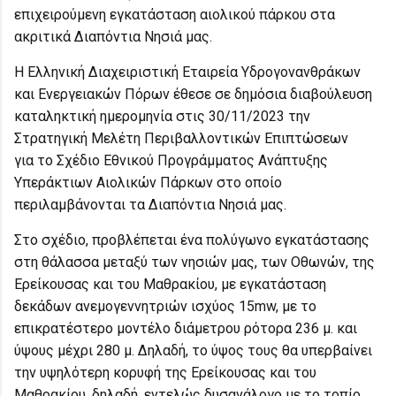
επιχειρούμενη εγκατάσταση αιολικού πάρκου στα
ακριτικά Διαπόντια Νησιά μας.
Η Ελληνική Διαχειριστική Εταιρεία Υδρογονανθράκων
και Ενεργειακών Πόρων έθεσε σε δημόσια διαβούλευση
καταληκτική ημερομηνία στις 30/11/2023 την
Στρατηγική Μελέτη Περιβαλλοντικών Επιπτώσεων
για το Σχέδιο Εθνικού Προγράμματος Ανάπτυξης
Υπεράκτιων Αιολικών Πάρκων στο οποίο
περιλαμβάνονται τα Διαπόντια Νησιά μας.
Στο σχέδιο, προβλέπεται ένα πολύγωνο εγκατάστασης
στη θάλασσα μεταξύ των νησιών μας, των Οθωνών, της
Ερείκουσας και του Μαθρακίου, με εγκατάσταση
δεκάδων ανεμογεννητριών ισχύος 15mw, με το
επικρατέστερο μοντέλο διάμετρου ρότορα 236 μ. και
ύψους μέχρι 280 μ. Δηλαδή, το ύψος τους θα υπερβαίνει
την υψηλότερη κορυφή της Ερείκουσας και του
Μαθρακίου, δηλαδή, εντελώς δυσανάλογο με το τοπίο