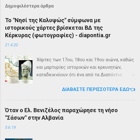
Δημοφιλέστερα άρθρα
Το "Νησί της Καλυψώς" σύμφωνα με
ιστορικούς χάρτες βρίσκεται ΒΔ της
Κέρκυρας (φωτογραφίες) - diapontia.gr
21.4.20
Χάρτες των 17ου, 18ου και 19ου αιώνα, καθώς
και μαρτυρίες ιστορικών και ερευνητών,
καταδεικνύουν ότι ένα από τα Διαπόντια
Νησιά, βορειοδυτικά της Κέρκυρας, ήταν
ΔΙΑΒΆΣΤΕ ΠΕΡΙΣΣΌΤΕΡΑ ΕΔΏ👈
γνωστό με την ονομασία Ωγυγία ή «Νησί της
Καλυψώς». Από diapontia.gr Το γεγονός αυτό
έρχεται να επιβεβαιώσει τη μυθολογία και
Όταν ο Ελ. Βενιζέλος παραχώρησε τη νήσο
τη τοπική μυθιστορία των Διαποντίων Νήσων
"Σάσων" στην Αλβανία
που αναφέρει ότι κατά την αρχαιότητα οι
Οθωνοί ήταν το νησί της νύμφης Καλυψούς ,
5.6.19
κόρης του Άτλαντα η οποία ζούσε σε μία