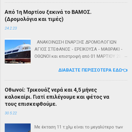
Καλή αντάμωση Τέλη
Από 1η Μαρτίου ξεκινά το ΒΑΜΟΣ.
(Δρομολόγια και τιμές)
24.2.23
ΑΝΑΚΟΙΝΩΣΗ ΕΝΑΡΞΗΣ ΔΡΟΜΟΛΟΓΙΩΝ
ΑΓΙΟΣ ΣΤΕΦΑΝΟΣ - ΕΡΕΙΚΟΥΣΑ - ΜΑΘΡΑΚΙ -
ΟΘΩΝΟΙ και επιστροφή από 01 ΜΑΡΤΙΟΥ 2023
diapontia.gr Σας ενημερώνουμε ότι το πλοίο
ΔΙΑΒΆΣΤΕ ΠΕΡΙΣΣΌΤΕΡΑ ΕΔΏ👈
της εταιρίας μας, ΕΓ-ΔΡ ΒΑΜΟΣ, αναμένεται
να ξεκινήσει δρομολόγια στην γραμμή: ΑΓΙΟΣ
ΣΤΕΦΑΝΟΣ - ΕΡΕΙΚΟΥΣΑ - ΜΑΘΡΑΚΙ - ΟΘΩΝΟΙ
Οθωνοί: Τρικουάζ νερά και 4,5 μήνες
και επιστροφή με 3 δρομολόγια την εβδομάδα
καλοκαίρι. Γιατί επιλέγουμε και φέτος να
από 01/03/2023 Πηγή: chania-lines.com
τους επισκεφθούμε.
30.5.22
Με έκταση 11 τ.χλμ είναι το μεγαλύτερο των