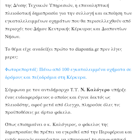
της Δ/νσης Τεχνικών Υπηρεσιών, η επαναληπτική
πλειοδοτική δημοπρασία για την συλλογή και εκποίηση των
εγκαταλελειμμένων οχημάτων που θα περισυλλεχθούν από
περιοχές του Δήμου Κεντρικής Κέρκυρας και Διαποντίων
Νήσων.
Το θέμα είχε αναδείξει πρώτο το diapontia.gr πριν λίγες
μερες:
Φωτορεπορτάζ: Πάνω από 100 εγκαταλειμμένα οχήματα σε
δρόμους και πεζοδρόμια στη Κέρκυρα.
Ν. Καλόγερο
Σύμφωνα με τον αντιδήμαρχο Τ.Υ.
υπήρξε
ένας ενδιαφερόμενος ο οποίος και έγινε δεκτός ως
πλειοδότης, αφού μετά από έλεγχο, πληρούσε όλες τις
προϋποθέσεις με άρτιο φάκελο.
Όπως επισημαίνει ο κ. Καλόγερος, ο φάκελος της
δημοπρασίας θα πρέπει να εγκριθεί από την Περιφέρεια και
εντός ημερών αναμένεται να υπογραφεί το συμφωνητικό.