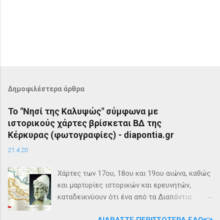
Δημοφιλέστερα άρθρα
Το "Νησί της Καλυψώς" σύμφωνα με
ιστορικούς χάρτες βρίσκεται ΒΔ της
Κέρκυρας (φωτογραφίες) - diapontia.gr
21.4.20
Χάρτες των 17ου, 18ου και 19ου αιώνα, καθώς
και μαρτυρίες ιστορικών και ερευνητών,
καταδεικνύουν ότι ένα από τα Διαπόντια
Νησιά, βορειοδυτικά της Κέρκυρας, ήταν
ΔΙΑΒΆΣΤΕ ΠΕΡΙΣΣΌΤΕΡΑ ΕΔΏ👈